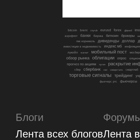
eurusd
forex
imo
bitcoin
brent
cnyrub
gbpusd
банки
биткоин
брокеры
биржа
аэрофлот
в
дивиденды
доллар
д
гмк норникель
индекс мб
инфляция
инвестиции в недвижимость
мобильный пост
лукойл
мосбир
магнит
облигации
обзор рынка
опрос
опцио
раскрытие ин
прогноз по акциям
путин
сбербанк
сбер
северсталь
смартлаб
сво
торговые сигналы
трейдинг
ук
фьючерсы
фьючерс ртс
Блоги
Форум
Лента всех блогов
Лента 