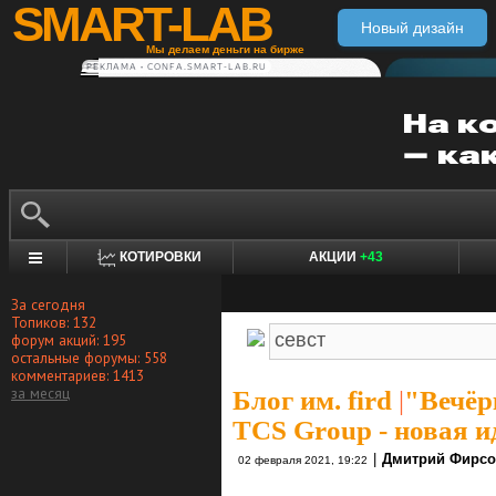
SMART-LAB
Новый дизайн
Мы делаем деньги на бирже
РЕКЛАМА • CONFA.SMART-LAB.RU
КОТИРОВКИ
АКЦИИ
+43
За сегодня
Топиков: 132
форум акций: 195
остальные форумы: 558
комментариев: 1413
за месяц
Блог им. fird
|
"Вечёр
TCS Group - новая и
|
Дмитрий Фирс
02 февраля 2021, 19:22