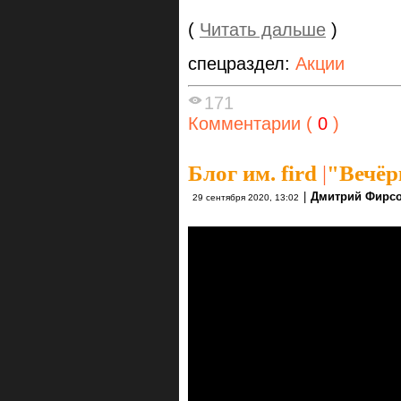
(
Читать дальше
)
спецраздел:
Акции
171
Комментарии (
0
)
Блог им. fird
|
"Вечёр
|
Дмитрий Фирс
29 сентября 2020, 13:02