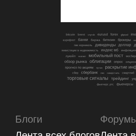
eurusd
forex
imo
bitcoin
brent
cnyrub
gbpusd
банки
биткоин
брокеры
биржа
аэрофлот
в
дивиденды
доллар
д
гмк норникель
индекс мб
инфляция
инвестиции в недвижимость
мобильный пост
лукойл
мосбир
магнит
облигации
обзор рынка
опрос
опцио
раскрытие ин
прогноз по акциям
путин
сбербанк
сбер
северсталь
смартлаб
сво
торговые сигналы
трейдинг
ук
фьючерсы
фьючерс ртс
Блоги
Форум
Лента всех блогов
Лента 