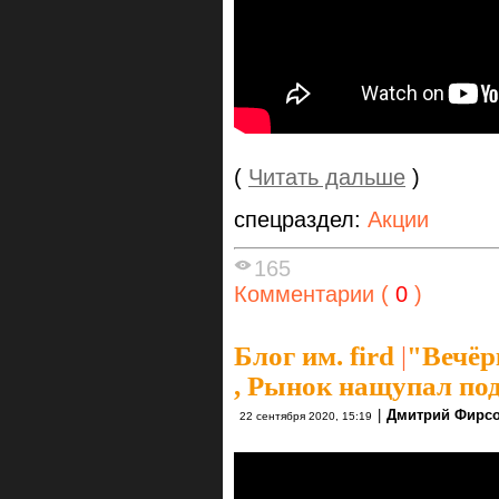
(
Читать дальше
)
спецраздел:
Акции
165
Комментарии (
0
)
Блог им. fird
|
"Вечёр
, Рынок нащупал по
|
Дмитрий Фирс
22 сентября 2020, 15:19