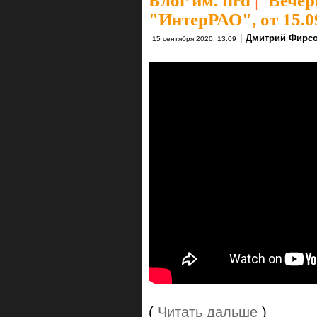
Блог им. fird
|
"Вечёр
"ИнтерРАО", от 15.09
|
Дмитрий Фирс
15 сентября 2020, 13:09
(
Читать дальше
)