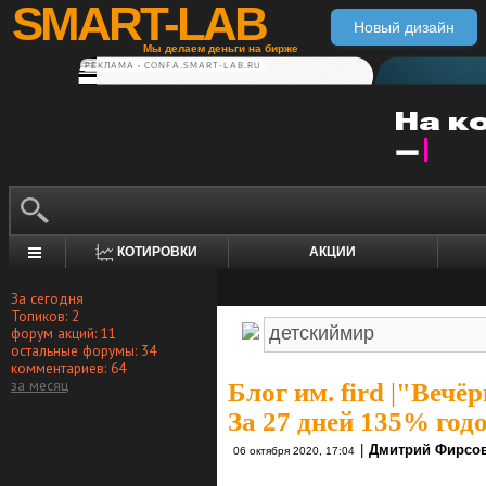
SMART-LAB
Новый дизайн
Мы делаем деньги на бирже
РЕКЛАМА • CONFA.SMART-LAB.RU
КОТИРОВКИ
АКЦИИ
За сегодня
Топиков: 2
форум акций: 11
остальные форумы: 34
комментариев: 64
за месяц
Блог им. fird
|
"Вечёр
За 27 дней 135% год
|
Дмитрий Фирсо
06 октября 2020, 17:04