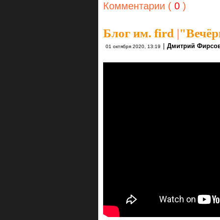
Комментарии (
0
)
Блог им. fird
|
"Вечёр
|
Дмитрий Фирсо
01 октября 2020, 13:19