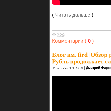
(
Читать дальше
)
229
Комментарии (
0
)
Блог им. fird
|
Обзор р
Рубль продолжает сл
|
Дмитрий Фирс
28 сентября 2020, 16:29