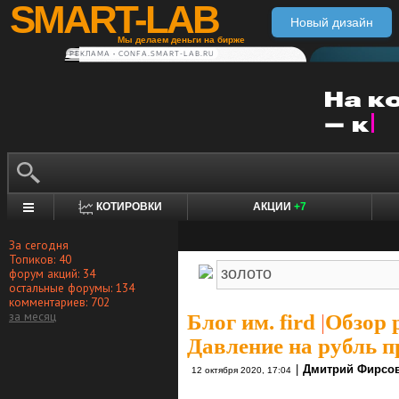
SMART-LAB
Новый дизайн
Мы делаем деньги на бирже
РЕКЛАМА • CONFA.SMART-LAB.RU
КОТИРОВКИ
АКЦИИ
+7
За сегодня
Топиков: 40
форум акций: 34
остальные форумы: 134
комментариев: 702
за месяц
Блог им. fird
|
Обзор р
Давление на рубль п
|
Дмитрий Фирсо
12 октября 2020, 17:04