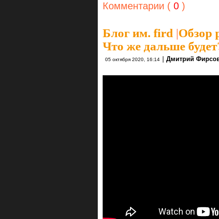
Комментарии (
0
)
Блог им. fird
|
Обзор р
Что же дальше будет
|
Дмитрий Фирсо
05 октября 2020, 16:14