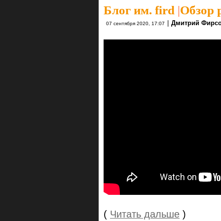
Блог им. fird
|
Обзор р
|
Дмитрий Фирс
07 сентября 2020, 17:07
(
Читать дальше
)