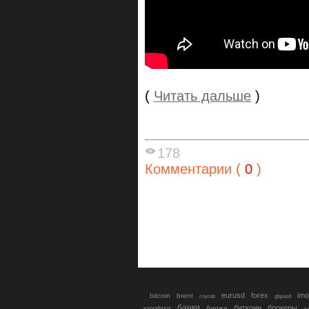
(
Читать дальше
)
178
Комментарии (
0
)
eurusd
forex
imo
bitcoin
brent
cnyrub
gbpusd
банки
биткоин
брокеры
биржа
аэрофлот
в