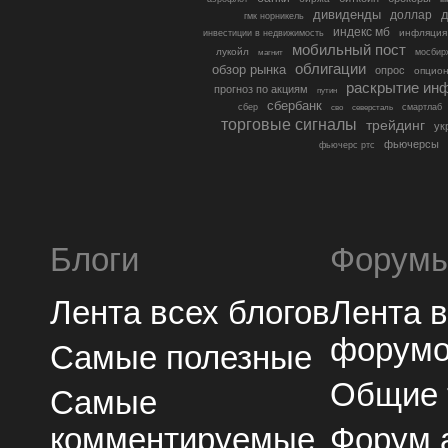
дивиденды
доллар
д
гмк норникель
индекс мб
инфляция
инвестиции в недвижимость
мобильный пост
лукойл
мосбир
магнит
облигации
обзор рынка
опрос
опцио
раскрытие ин
прогноз по акциям
путин
сбербанк
сбер
северсталь
смартлаб
сво
торговые сигналы
трейдинг
ук
фьючерсы
фьючерс ртс
Блоги
Форум
Лента всех блогов
Лента 
форум
Самые полезные
Общие
Самые
комментируемые
Форум 