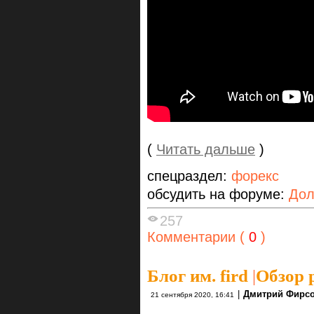
(
Читать дальше
)
спецраздел:
форекс
обсудить на форуме:
Дол
257
Комментарии (
0
)
Блог им. fird
|
Обзор р
|
Дмитрий Фирс
21 сентября 2020, 16:41