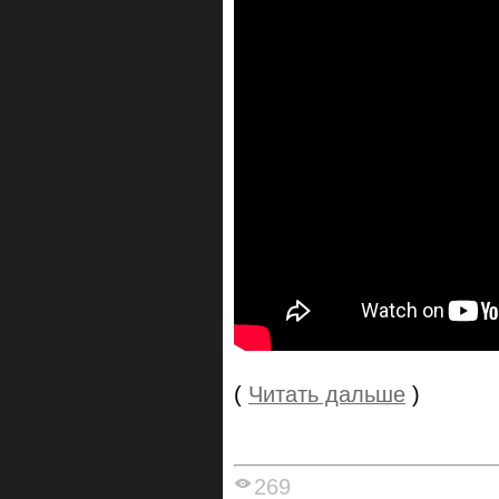
(
Читать дальше
)
269