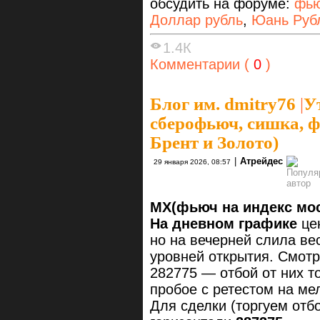
обсудить на форуме:
фью
Доллар рубль
,
Юань Руб
1.4К
Комментарии (
0
)
Блог им. dmitry76
|
У
сберофьюч, сишка, ф
Брент и Золото)
|
Атрейдес
29 января 2026, 08:57
MX(фьюч на индекс мо
На дневном графике
цен
но на вечерней слила вес
уровней открытия. Смот
282775 — отбой от них то
пробое с ретестом на ме
Для сделки (торгуем отб