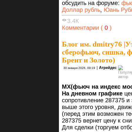
обсудить на форуме:
фью
Доллар рубль
,
Юань Руб
3.4К
Комментарии (
0
)
Блог им. dmitry76
|
У
сберофьюч, сишка, ф
Брент и Золото)
|
Атрейдес
30 января 2026, 09:19
MX(фьюч на индекс мо
На дневном графике
цен
сопротивление 287375 и 
выше этого уровня, дви
(перед этим возможен те
287375 вернет цену к сн
Для сделки (торгуем отб