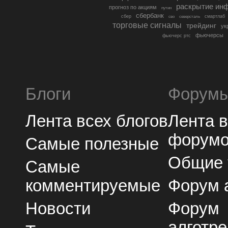
раскрытие ин
прогноз по акциям
путин
сбербанк
сбер
северсталь
смартлаб
сво
торговые сигналы
трейдинг
ук
фьючерсы
фьючерс ртс
Блоги
Форум
Лента всех блогов
Лента 
форум
Самые полезные
Общие
Самые
комментируемые
Форум 
Новости
Форум
алготре