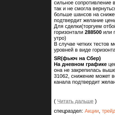
сильное сопротивление в
так и не смогла вернутьс
больше шансов на снижен
подтвердит желание цены
Для сделки(торгуем отбо
горизонтали
288500
или 
утро)
В случае четких тестов 
уровней в виде горизонт
SR(фьюч на Сбер)
На дневном графике
цен
она не закрепилась выше
31062, снижение может в
канала подтвердит желан
(
Читать дальше
)
спецраздел:
Акции
,
трей