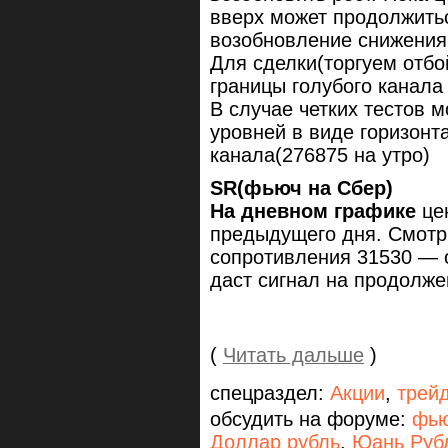
вверх может продолжитьс
возобновление снижения
Для сделки(торгуем отбо
границы голубого канала 
В случае четких тестов 
уровней в виде горизонт
канала(276875 на утро)
SR(фьюч на Сбер)
На дневном графике
цен
предыдущего дня. Смотр
сопротивления 31530 — о
даст сигнал на продолже
(
Читать дальше
)
спецраздел:
Акции
,
трей
обсудить на форуме:
фью
Доллар рубль
,
Юань Руб