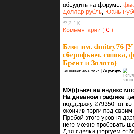
обсудить на форуме:
фью
Доллар рубль
,
Юань Руб
2.1К
Комментарии (
0
)
Блог им. dmitry76
|
У
сберофьюч, сишка, ф
Брент и Золото)
|
Атрейдес
16 февраля 2026, 09:07
MX(фьюч на индекс мо
На дневном графике
це
поддержку 279350, от ко
окончив торги под свои
Пробой этого уровня дас
него можно пробовать ш
Для сделки (торгуем отб