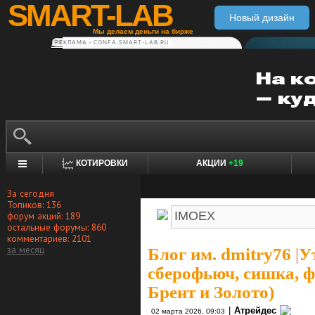
SMART-LAB
Новый дизайн
Мы делаем деньги на бирже
РЕКЛАМА • CONFA.SMART-LAB.RU
КОТИРОВКИ
АКЦИИ
+19
За сегодня
Топиков: 136
форум акций: 189
остальные форумы: 860
комментариев: 2101
за месяц
Блог им. dmitry76
|
У
сберофьюч, сишка, ф
Брент и Золото)
|
Атрейдес
02 марта 2026, 09:03