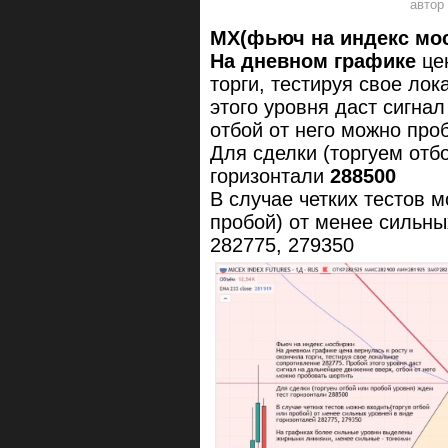
MX(фьюч на индекс мо
На дневном графике
цен
торги, тестируя свое ло
этого уровня даст сигна
отбой от него можно про
Для сделки (торгуем отб
горизонтали
288500
В случае четких тестов 
пробой) от менее сильны
282775, 279350