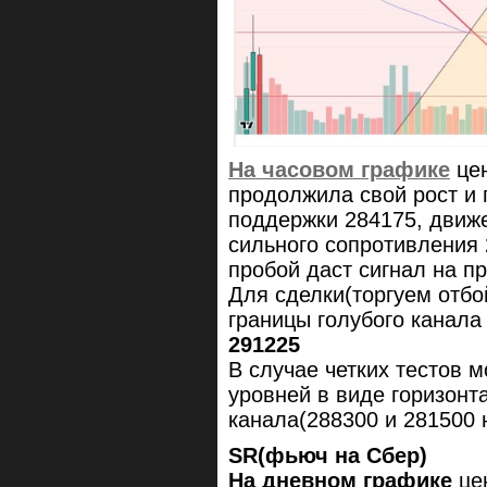
На часовом графике
цен
продолжила свой рост и 
поддержки 284175, движ
сильного сопротивления 
пробой даст сигнал на 
Для сделки(торгуем отбо
границы голубого канала 
291225
В случае четких тестов 
уровней в виде горизонт
канала(288300 и 281500 
SR(фьюч на Сбер)
На дневном графике
це