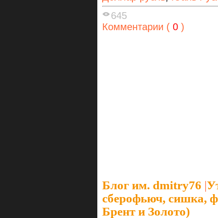
645
Комментарии (
0
)
Блог им. dmitry76
|
У
сберофьюч, сишка, ф
Брент и Золото)