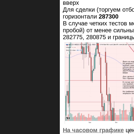
вверх
Для сделки (торгуем отб
горизонтали
287300
В случае четких тестов 
пробой) от менее сильны
282775, 280875 и границ
На часовом графике
цен