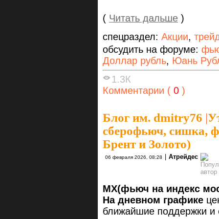
(
Читать дальше
)
спецраздел:
Акции
,
трей
обсудить на форуме:
фью
Доллар рубль
,
Юань Руб
1.3К
Комментарии (
0
)
Блог им. dmitry76
|
У
сберофьюч, сишка, ф
Брент и Золото)
|
Атрейдес
06 февраля 2026, 08:28
MX(фьюч на индекс мо
На дневном графике
цен
ближайшие поддержки и о