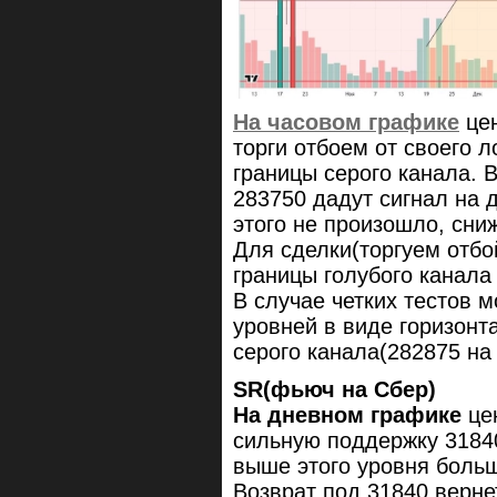
На часовом графике
цен
торги отбоем от своего 
границы серого канала. В
283750 дадут сигнал на 
этого не произошло, сни
Для сделки(торгуем отбо
границы голубого канала 
В случае четких тестов 
уровней в виде горизонт
серого канала(282875 на 
SR(фьюч на Сбер)
На дневном графике
цен
сильную поддержку 31840
выше этого уровня боль
Возврат под 31840 верне