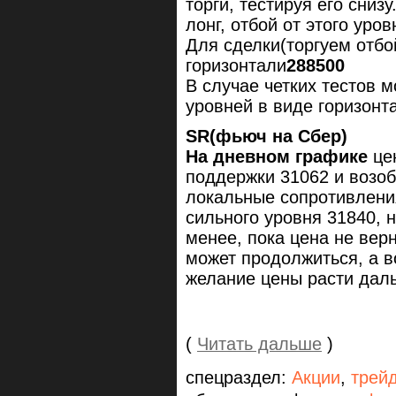
торги, тестируя его сниз
лонг, отбой от этого ур
Для сделки(торгуем отбо
горизонтали
288500
В случае четких тестов 
уровней в виде горизонт
SR(фьюч на Сбер)
На дневном графике
цен
поддержки 31062 и возоб
локальные сопротивлени
сильного уровня 31840, н
менее, пока цена не вер
может продолжиться, а в
желание цены расти дал
(
Читать дальше
)
спецраздел:
Акции
,
трей