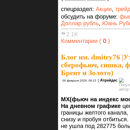
спецраздел:
Акции
,
трей
обсудить на форуме:
фью
Доллар рубль
,
Юань Руб
2.1К
Комментарии (
0
)
Блог им. dmitry76
|
У
сберофьюч, сишка, ф
Брент и Золото)
|
Атрейдес
04 февраля 2026, 09:15
MX(фьюч на индекс мо
На дневном графике
цен
границы желтого канала,
снизу и пробуя отбиться.
не ушла под 282775 бол