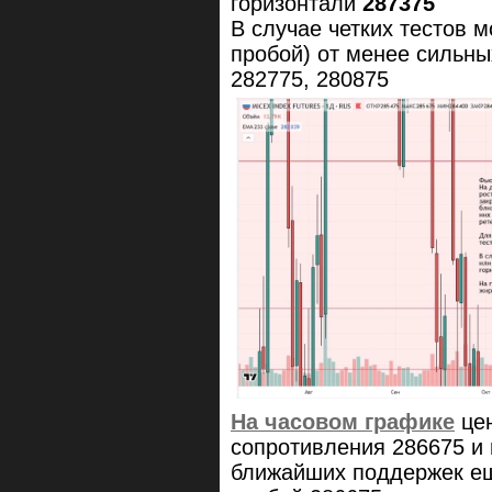
горизонтали
287375
В случае четких тестов 
пробой) от менее сильны
282775, 280875
На часовом графике
цен
сопротивления 286675 и 
ближайших поддержек ещ