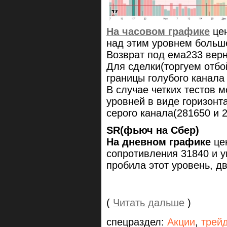
На часовом графике
цен
над этим уровнем больш
Возврат под ема233 верн
Для сделки(торгуем отбо
границы голубого канала 
В случае четких тестов 
уровней в виде горизонт
серого канала(281650 и 2
SR(фьюч на Сбер)
На дневном графике
цен
сопротивления 31840 и у
пробила этот уровень, д
(
Читать дальше
)
спецраздел:
Акции
,
трей