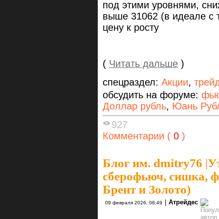
под этими уровнями, сни
выше 31062 (в идеале с 
цену к росту
(
Читать дальше
)
спецраздел:
Акции
,
трей
обсудить на форуме:
фью
Доллар рубль
,
Юань Руб
927
Комментарии (
0
)
Блог им. dmitry76
|
У
сберофьюч, сишка, ф
Брент и Золото)
|
Атрейдес
09 февраля 2026, 08:49