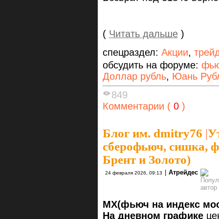
(
Читать дальше
)
спецраздел:
Акции
,
трей
обсудить на форуме:
фью
Доллар рубль
,
Юань Руб
849
Комментарии (
0
)
Блог им. dmitry76
|
У
сберофьюч, сишка, ф
Брент и Золото)
|
Атрейдес
24 февраля 2026, 09:13
MX(фьюч на индекс мо
На дневном графике
це