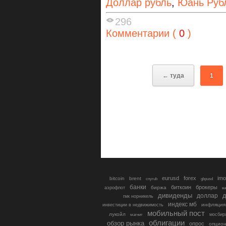
Доллар рубль
,
Юань Руб
296
Комментарии (
0
)
← туда
1
eurusd
forex
imo
bitcoin
brent
cnyrub
gbpusd
банки
биткоин
брокеры
биржа
аэрофлот
в
дивиденды
доллар
д
гмк норникель
индекс мб
инфляция
инвестиции в недвижимость
мобильный пост
лукойл
мосбир
магнит
облигации
обзор рынка
опрос
опцио