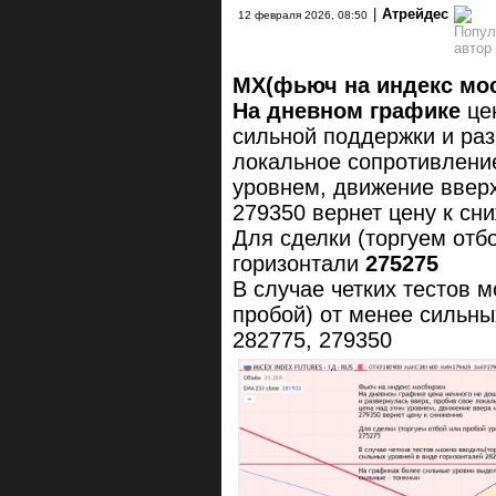
|
Атрейдес
12 февраля 2026, 08:50
MX(фьюч на индекс мо
На дневном графике
цен
сильной поддержки и раз
локальное сопротивление
уровнем, движение ввер
279350 вернет цену к сн
Для сделки (торгуем отб
горизонтали
275275
В случае четких тестов 
пробой) от менее сильны
282775, 279350