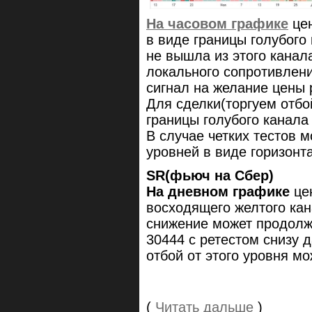
На часовом графике
цен
в виде границы голубого 
не вышла из этого канал
локального сопротивлени
сигнал на желание цены
Для сделки(торгуем отбо
границы голубого канала 
В случае четких тестов 
уровней в виде горизонт
SR(фьюч на Сбер)
На дневном графике
цен
восходящего желтого кана
снижение может продолж
30444 с ретестом снизу 
отбой от этого уровня м
(
Читать дальше
)