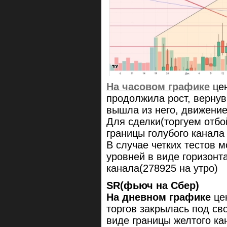
На часовом графике
цен
продолжила рост, вернув
вышла из него, движени
Для сделки(торгуем отбо
границы голубого канала 
В случае четких тестов 
уровней в виде горизонт
канала(278925 на утро)
SR(фьюч на Сбер)
На дневном графике
цен
торгов закрылась под с
виде границы желтого ка