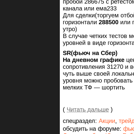
пробой 286675 с ретесто
канала или ема233
Для сделки(торгуем отбо
горизонтали
288500
или г
утро)
В случае четких тестов 
уровней в виде горизонт
SR(фьюч на Сбер)
На дневном графике
цен
сопротивления 31270 и в
чуть выше своей локальн
уровня можно пробовать 
мелких ТФ — шортить
(
Читать дальше
)
спецраздел:
Акции
,
трей
обсудить на форуме:
фью