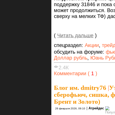
поддержку 31846 и пока 
может продолжиться. Воз
сверху на мелких ТФ) да
(
Читать дальше
)
спецраздел:
Акции
,
трей
обсудить на форуме:
фью
Доллар рубль
,
Юань Руб
2.4К
Комментарии (
1
)
Блог им. dmitry76
|
У
сберофьюч, сишка, ф
Брент и Золото)
|
Атрейдес
26 февраля 2026, 09:10