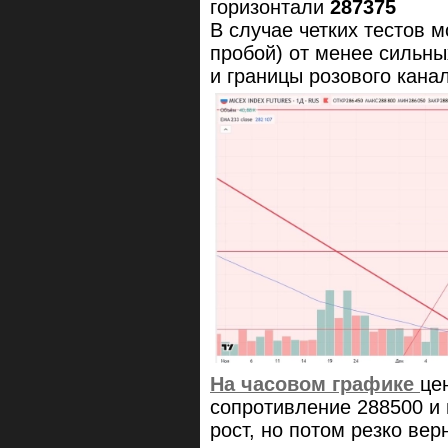
горизонтали
287375
В случае четких тестов 
пробой) от менее сильны
и границы розового кана
На часовом графике
це
сопротивление 288500 и 
рост, но потом резко вер