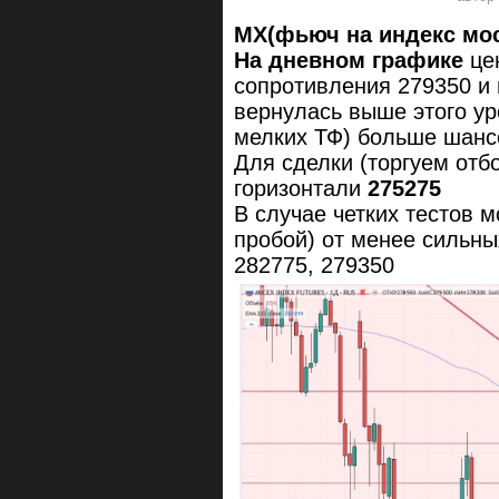
MX(фьюч на индекс мо
На дневном графике
цен
сопротивления 279350 и 
вернулась выше этого ур
мелких ТФ) больше шанс
Для сделки (торгуем отб
горизонтали
275275
В случае четких тестов 
пробой) от менее сильны
282775, 279350