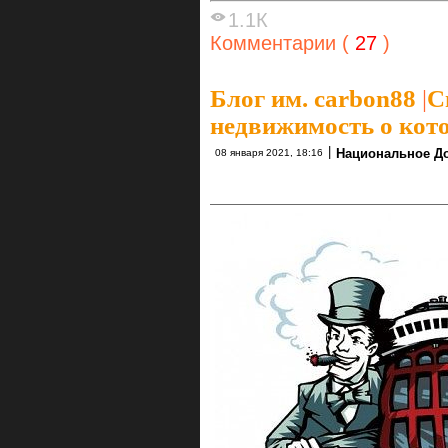
1.1К
Комментарии (
27
)
Блог им. carbon88
|
С
недвижимость о кото
|
Национальное До
08 января 2021, 18:16