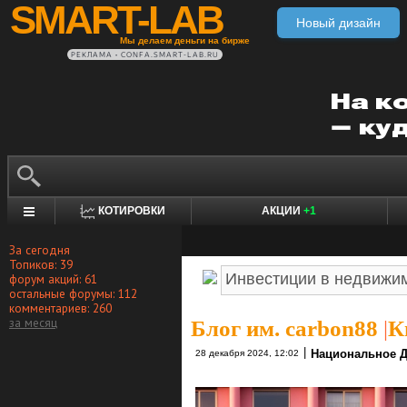
SMART-LAB
Новый дизайн
Мы делаем деньги на бирже
РЕКЛАМА • CONFA.SMART-LAB.RU
КОТИРОВКИ
АКЦИИ
+1
За сегодня
Топиков: 39
форум акций: 61
остальные форумы: 112
комментариев: 260
за месяц
Блог им. carbon88
|
К
|
Национальное Д
28 декабря 2024, 12:02