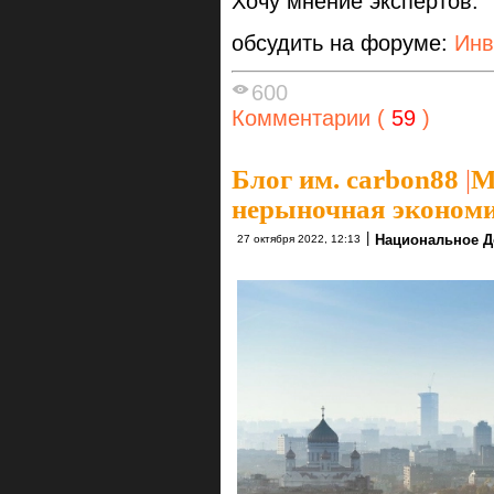
Хочу мнение экспертов.
обсудить на форуме:
Инв
600
Комментарии (
59
)
Блог им. carbon88
|
М
нерыночная экономи
|
Национальное Д
27 октября 2022, 12:13