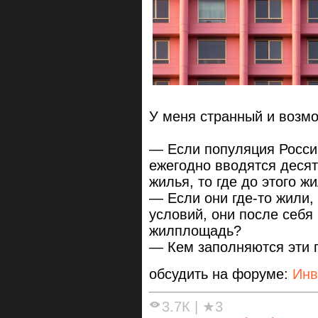
У меня странный и возмо
— Если популяция России
ежегодно вводятся деся
жилья, то где до этого 
— Если они где-то жили
условий, они после себя
жилплощадь?
— Кем заполняются эти 
обсудить на форуме:
Инв
3.7К
|
★3