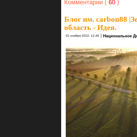
Комментарии (
60
)
Блог им. carbon88
|
З
область - Идея.
|
Национальное До
02 ноября 2022, 12:46