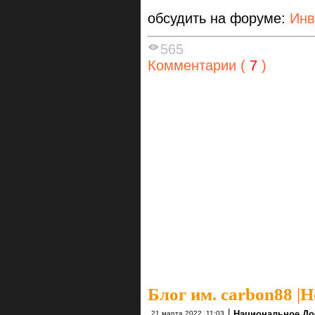
обсудить на форуме:
Инв
565
Комментарии (
7
)
Блог им. carbon88
|
Н
|
Национальное До
21 марта 2022, 11:03