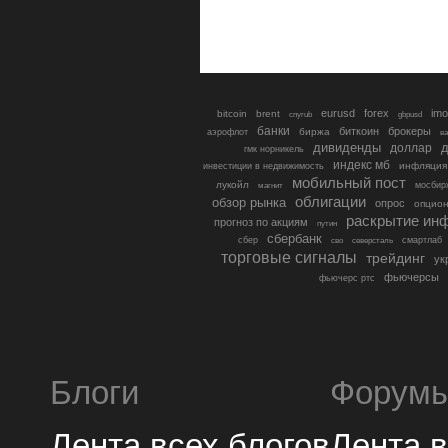
eurusd
forex
imo
bitcoin
brent
cnyrub
gbpusd
банки
биткоин
брокеры
биржа
аэрофлот
в
дивиденды
доллар
д
гмк норникель
индекс мб
инфляция
инвестиции в недвижимость
мобильный пост
лукойл
мосбир
магнит
облигации
обзор рынка
опрос
опцио
раскрытие ин
прогноз по акциям
путин
сбербанк
сбер
северсталь
смартлаб
сво
торговые сигналы
трейдинг
ук
фьючерсы
фьючерс ртс
Блоги
Форум
Лента всех блогов
Лента 