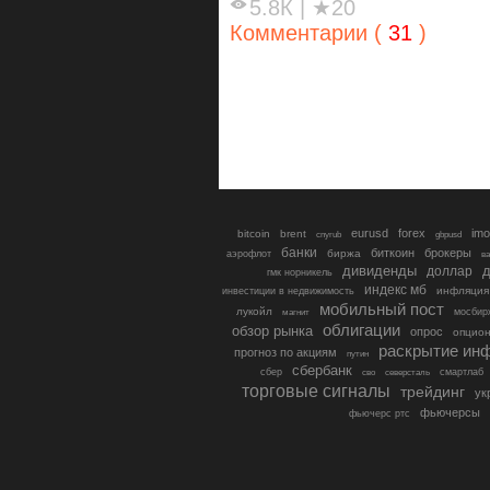
5.8К
|
★20
Комментарии (
31
)
eurusd
forex
imo
bitcoin
brent
cnyrub
gbpusd
банки
биткоин
брокеры
биржа
аэрофлот
в
дивиденды
доллар
д
гмк норникель
индекс мб
инфляция
инвестиции в недвижимость
мобильный пост
лукойл
мосбир
магнит
облигации
обзор рынка
опрос
опцио
раскрытие ин
прогноз по акциям
путин
сбербанк
сбер
северсталь
смартлаб
сво
торговые сигналы
трейдинг
ук
фьючерсы
фьючерс ртс