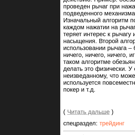
проведен рычаг при нажа
подведенного механизма
Изначальный алгоритм п
каждом нажатии на рычаг
теряет интерес к рычагу 
насыщения. Второй алгор
использовании рычага – б
ничего, ничего, ничего, и
таком алгоритме обезьян
делать это физически. У
неизведанному, что може
используется повсеместно
покер и т.д.
(
Читать дальше
)
спецраздел:
трейдинг