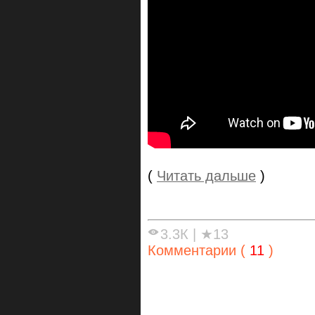
(
Читать дальше
)
3.3К
|
★13
Комментарии (
11
)