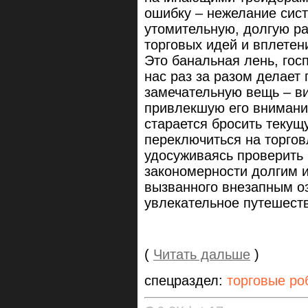
ошибку – нежелание сис
утомительную, долгую р
торговых идей и вплетен
Это банальная лень, гос
нас раз за разом делает
замечательную вещь – ви
привлекшую его вниман
старается бросить текущ
переключиться на торгов
удосуживаясь проверить 
закономерности долгим и
вызванного внезапным оз
увлекательное путешест
(
Читать дальше
)
спецраздел:
торговые ро