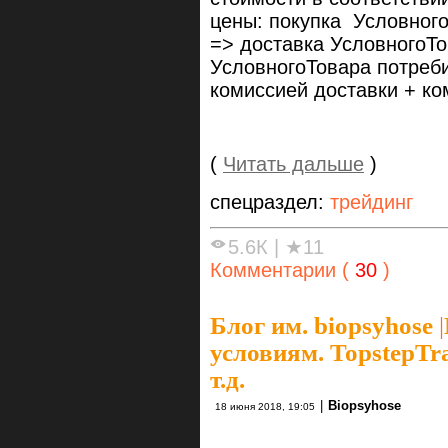
цены: покупка Условного
=> доставка УсловногоТ
УсловногоТовара потреб
комиссией доставки + ко
(
Читать дальше
)
спецраздел:
трейдинг
5.6К
|
★11
Комментарии (
30
)
Блог им. biopsyhose
|
условиям. TopstepTr
т.д.
|
Biopsyhose
18 июня 2018, 19:05