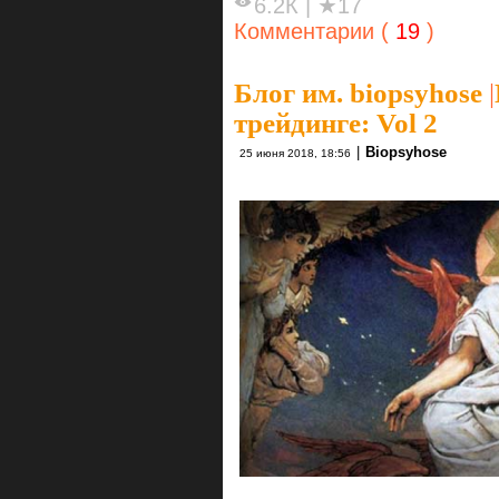
6.2К
|
★17
Комментарии (
19
)
Блог им. biopsyhose
|
трейдинге: Vol 2
|
Biopsyhose
25 июня 2018, 18:56