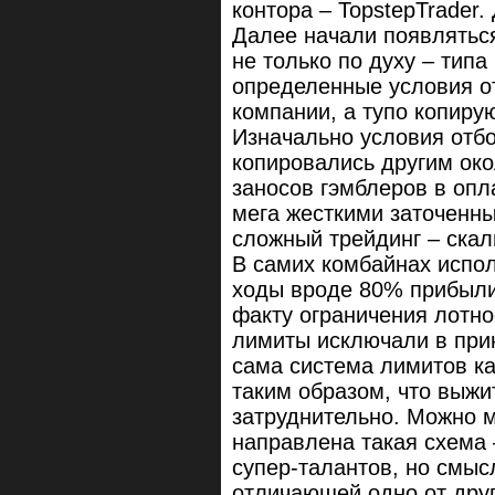
контора – TopstepTrader.
Далее начали появляться
не только по духу – тип
определенные условия 
компании, а тупо копиру
Изначально условия отбо
копировались другим ок
заносов гэмблеров в опл
мега жесткими заточенн
сложный трейдинг – скал
В самих комбайнах испо
ходы вроде 80% прибыли 
факту ограничения лотн
лимиты исключали в при
сама система лимитов ка
таким образом, что выжи
затруднительно. Можно м
направлена такая схема 
супер-талантов, но смыс
отличающей одно от друго