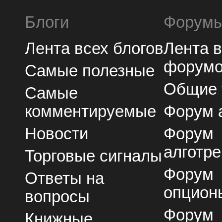
Блоги
Форум
Лента всех блогов
Лента 
форум
Самые полезные
Общие
Самые
комментируемые
Форум 
Новости
Форум
алготре
Торговые сигналы
Форум
Ответы на
опцион
вопросы
Форум
Книжные