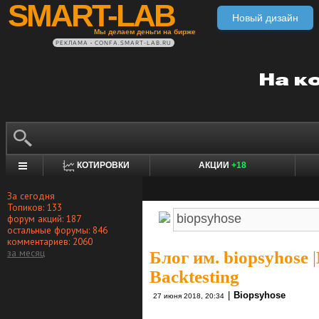
SMART-LAB
Новый дизайн
Мы делаем деньги на бирже
РЕКЛАМА • CONFA.SMART-LAB.RU
КОТИРОВКИ
АКЦИИ
+18
За сегодня
Топиков: 133
форум акций: 187
остальные форумы: 846
комментариев: 2060
за месяц
Блог им. biopsyhose
|
Backtesting
|
Biopsyhose
27 июня 2018, 20:34