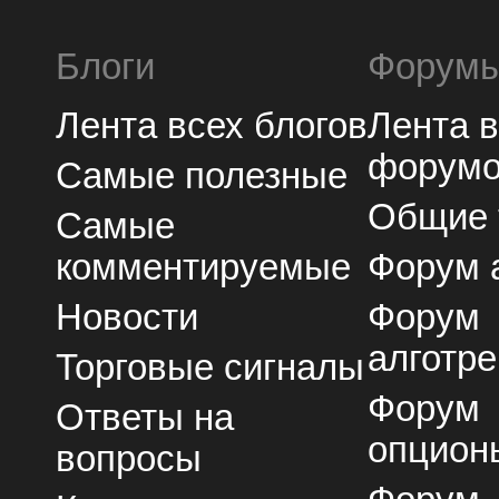
Блоги
Форум
Лента всех блогов
Лента 
форум
Самые полезные
Общие
Самые
комментируемые
Форум 
Новости
Форум
алготре
Торговые сигналы
Форум
Ответы на
опцион
вопросы