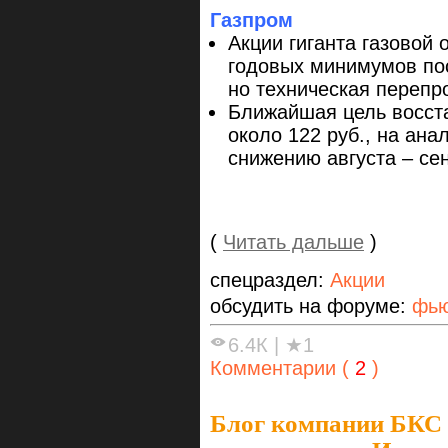
Газпром
Акции гиганта газовой
годовых минимумов пос
но техническая перепр
Ближайшая цель восст
около 122 руб., на ана
снижению августа – се
(
Читать дальше
)
спецраздел:
Акции
обсудить на форуме:
фью
6.4К
|
★1
Комментарии (
2
)
Блог компании БКС