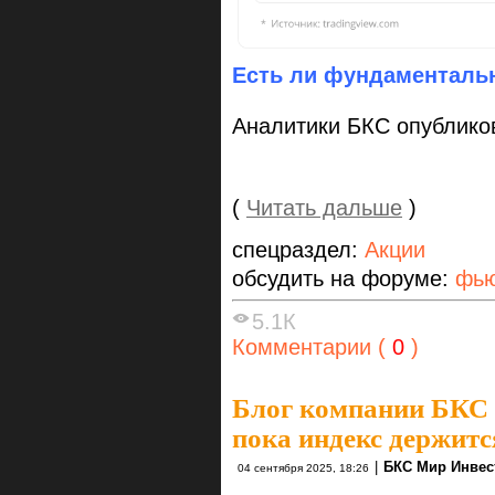
Есть ли фундаменталь
Аналитики БКС опублик
(
Читать дальше
)
спецраздел:
Акции
обсудить на форуме:
фью
5.1К
Комментарии (
0
)
Блог компании БКС
пока индекс держитс
|
БКС Мир Инвес
04 сентября 2025, 18:26