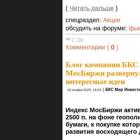
(
Читать дальше
)
спецраздел:
Акции
обсудить на форуме:
фью
7.3К
Комментарии (
0
)
Блог компании БКС
МосБиржи развернул
интересные идеи
|
БКС Мир Инвест
19 ноября 2025, 16:03
Индекс МосБиржи актив
2500 п. на фоне геопо
бумаги, к покупке кото
развития восходящего 