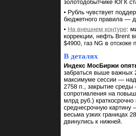
золотодобытчике ЮГК ст
• Рубль чувствует подде
бюджетного правила — до
•
На внешнем контуре
: м
коррекции, нефть Brent 
$4900, газ NG в отскоке 
В деталях
Индекс МосБиржи опять
забраться выше важных 2
максимуме сессии — над 
2758 п., закрытие среды 
сопротивления на повыш
млрд руб.) краткосрочно 
среднесрочную картину 
весьма узких границах 28
двинулись к нижней.