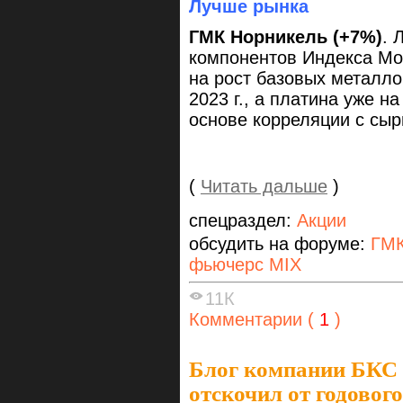
Лучше рынка
ГМК Норникель (+7%)
. 
компонентов Индекса Мос
на рост базовых металл
2023 г., а платина уже н
основе корреляции с сы
(
Читать дальше
)
спецраздел:
Акции
обсудить на форуме:
ГМК
фьючерс MIX
11К
Комментарии (
1
)
Блог компании БКС
отскочил от годовог