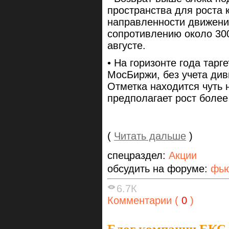
пространства для роста 
направленности движени
сопротивлению около 300
августе.
• На горизонте года тарг
МосБиржи, без учета див
Отметка находится чуть
предполагает рост более
(
Читать дальше
)
спецраздел:
Акции
обсудить на форуме:
фью
6.7К
Комментарии (
0
)
Блог компании БКС