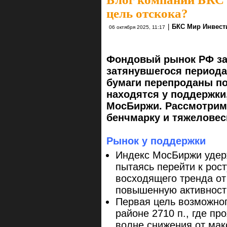
цель отскока?
|
БКС Мир Инвест
06 октября 2025, 11:17
Фондовый рынок РФ за
затянувшегося периода
бумаги перепроданы по
находятся у поддержки
МосБиржи. Рассмотрим 
бенчмарку и тяжеловес
Рынок у поддержки
Индекс МосБиржи удерж
пытаясь перейти к рост
восходящего тренда от
повышенную активност
Первая цель возможног
районе 2710 п., где пр
волне снижения от мак