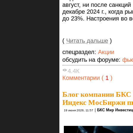
август, ни после санкци
декабре 2024 г., когда 
до 23%. Настроения во в
(
Читать дальше
)
спецраздел:
Акции
обсудить на форуме:
фью
4.4К
Комментарии (
1
)
Блог компании БКС
Индекс МосБиржи пы
|
БКС Мир Инвести
19 июня 2026, 11:57