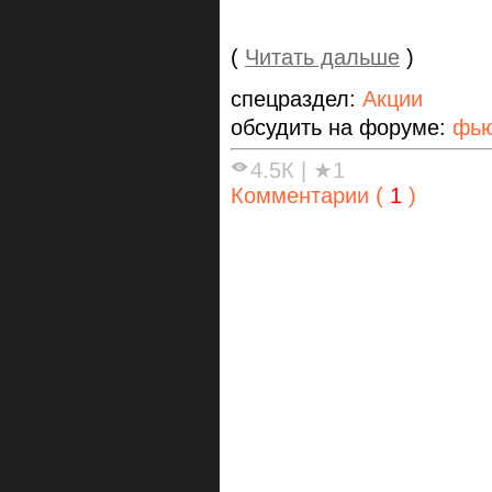
(
Читать дальше
)
спецраздел:
Акции
обсудить на форуме:
фью
4.5К
|
★1
Комментарии (
1
)