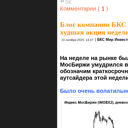
5К
Комментарии (
1
)
Блог компании БКС
худшая акция недел
|
БКС Мир Инвест
10 октября 2025, 14:47
На неделе на рынке бы
МосБиржи умудрился в
обозначим краткосрочн
аутсайдера этой недел
Было очень волатильн