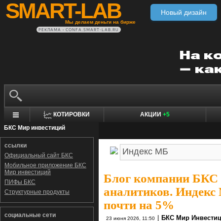
SMART-LAB
Новый дизайн
Мы делаем деньги на бирже
РЕКЛАМА • CONFA.SMART-LAB.RU
КОТИРОВКИ
АКЦИИ
+5
БКС Мир инвестиций
ссылки
Официальный сайт БКС
Мобильное приложение БКС
Мир инвестиций
Блог компании БКС
ПИФы БКС
аналитиков. Индекс
Структурные продукты
почти на 5%
социальные сети
|
БКС Мир Инвести
23 июня 2026, 11:50