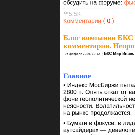
обсудить на форуме:
фью
5.5К
Комментарии (
0
)
Блог компании БКС
комментарии. Непро
|
БКС Мир Инвес
05 февраля 2026, 13:12
Главное
• Индекс МосБиржи пытал
2800 п. Опять откат от в
фоне геополитической н
неясности. Волатильност
на рынке продолжается.
• Бумаги в фокусе: в ли
аутсайдерах — девелопе