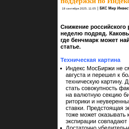
поддержки по Инде
|
БКС Мир Инвес
18 сентября 2025, 11:05
Снижение российского 
неделю подряд. Каковы
где бенчмарк может на
статье.
Техническая картина
Индекс МосБиржи не с
августа и перешел к бо
техническую картину. 
стать совокупность фа
на валютную секцию би
риторики и неуверенн
ставки. Предстоящая 
тоже может оказывать 
экспирации совпадают 
Достаточно убедительн