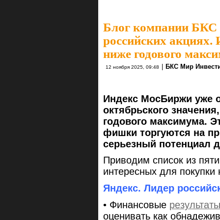
Блог компании БКС
российских акциях.
ниже годового макс
|
БКС Мир Инвест
12 ноября 2025, 09:48
Индекс МосБиржи уже о
октябрьского значения,
годового максимума. Эт
фишки торгуются на п
серьезный потенциал д
Приводим список из пят
интересных для покупки 
Яндекс. Лидер российск
• Финансовые
результат
оценивать как обнадежи