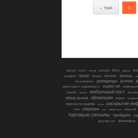
← туда
1
eurusd
forex
imo
bitcoin
brent
cnyrub
gbpusd
банки
биткоин
брокеры
биржа
аэрофлот
в
дивиденды
доллар
д
гмк норникель
индекс мб
инфляция
инвестиции в недвижимость
мобильный пост
лукойл
мосбир
магнит
облигации
обзор рынка
опрос
опцио
раскрытие ин
прогноз по акциям
путин
сбербанк
сбер
северсталь
смартлаб
сво
торговые сигналы
трейдинг
ук
фьючерсы
фьючерс ртс