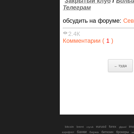
Закрытый клуб
/
Больш
Телеграм
обсудить на форуме:
Сев
2.4К
Комментарии (
1
)
← туда
eurusd
forex
imo
bitcoin
brent
cnyrub
gbpusd
банки
биткоин
брокеры
биржа
аэрофлот
в