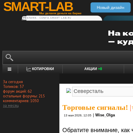
SMART-LAB
Новый дизайн
Мы делаем деньги на бирже
РЕКЛАМА • CONFA.SMART-LAB.RU
КОТИРОВКИ
АКЦИИ
+8
За сегодня
Топиков: 57
форум акций: 62
остальные форумы: 215
комментариев: 1050
за месяц
Торговые сигналы!
|
|
Wise_Olga
13 мая 2026, 12:05
Обратите внимание, как 