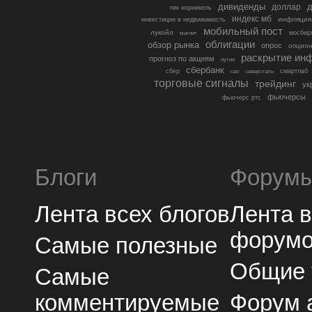
дивиденды
доллар
д
гмк норникель
индекс мб
инфляция
инвестиции в недвижимость
мобильный пост
лукойл
мосбир
магнит
облигации
обзор рынка
опрос
опцио
раскрытие ин
прогноз по акциям
путин
сбербанк
сбер
северсталь
смартлаб
сво
торговые сигналы
трейдинг
ук
фьючерсы
фьючерс ртс
Блоги
Форум
Лента всех блогов
Лента 
форум
Самые полезные
Общие
Самые
комментируемые
Форум 