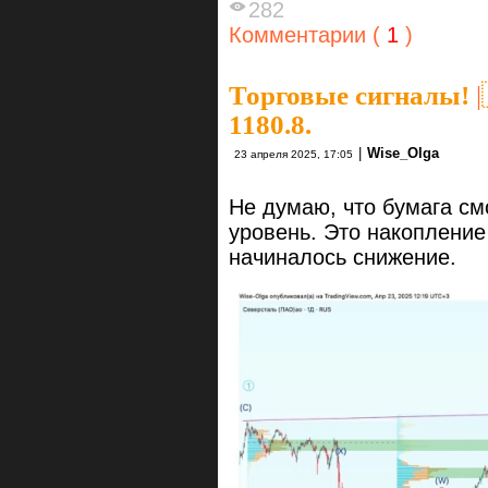
282
Комментарии (
1
)
Торговые сигналы!
|
1180.8.
|
Wise_Olga
23 апреля 2025, 17:05
Не думаю, что бумага с
уровень. Это накопление
начиналось снижение.