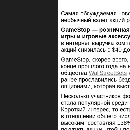
Самая обсуждаемая ново
необычный взлет акций 
GameStop — розничная
игры и игровые аксесс
в интернет выручка комп
акций снизилась с $40 до
GameStop, скорее всего, 
конце прошлого года на 
общества
WallStreetBets
н
ранее прославились без
опционами, которая выст
Несколько участников ф
стала популярной среди 
Короткий интерес, то ес
в отношении общего числ
высоким, составляя 138
покупать акции, чтобы по