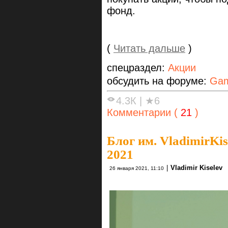
фонд.
(
Читать дальше
)
спецраздел:
Акции
обсудить на форуме:
Gam
4.3К
|
★6
Комментарии (
21
)
Блог им. VladimirKis
2021
|
Vladimir Kiselev
26 января 2021, 11:10