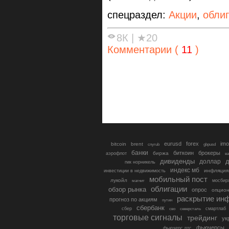
спецраздел:
Акции
,
обли
8К
|
★20
Комментарии (
11
)
eurusd
forex
imo
bitcoin
brent
cnyrub
gbpusd
банки
биткоин
брокеры
биржа
аэрофлот
в
дивиденды
доллар
д
гмк норникель
индекс мб
инфляция
инвестиции в недвижимость
мобильный пост
лукойл
мосбир
магнит
облигации
обзор рынка
опрос
опцио
раскрытие ин
прогноз по акциям
путин
сбербанк
сбер
северсталь
смартлаб
сво
торговые сигналы
трейдинг
ук
фьючерсы
фьючерс ртс