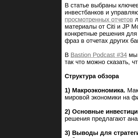
В статье выбраны ключе
инвестбанков и управляю
просмотренных отчетов
л
материалы от Citi и JP 
конкретные решения для 
фраз в отчетах других ба
В
Bastion Podcast #34
мы 
так что можно сказать, ч
Структура обзора
1) Макроэкономика.
Мак
мировой экономики на ф
2) Основные инвестиц
решения предлагают ана
3) Выводы для стратег