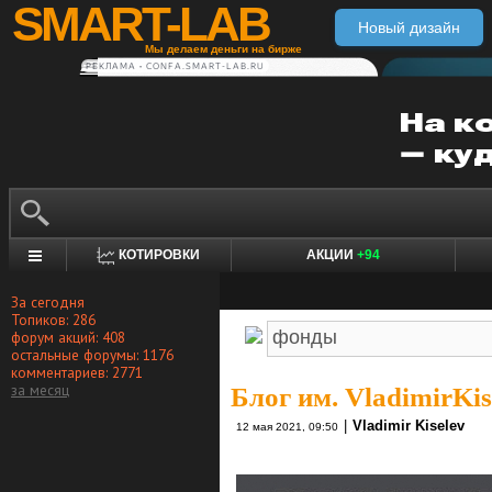
SMART-LAB
Новый дизайн
Мы делаем деньги на бирже
РЕКЛАМА • CONFA.SMART-LAB.RU
КОТИРОВКИ
АКЦИИ
+94
За сегодня
Топиков: 286
форум акций: 408
остальные форумы: 1176
комментариев: 2771
за месяц
Блог им. VladimirKis
|
Vladimir Kiselev
12 мая 2021, 09:50