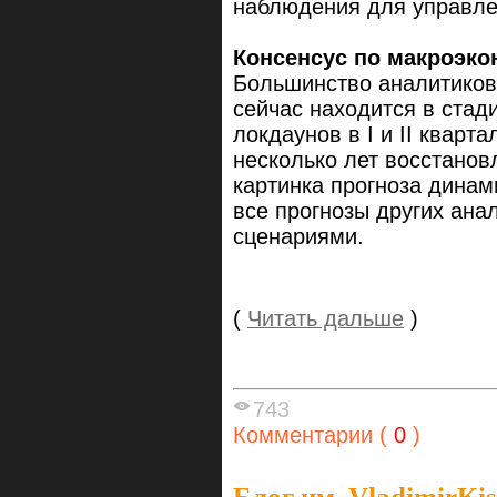
наблюдения для управл
Консенсус по макроэко
Большинство аналитиков
сейчас находится в стад
локдаунов в I и II кварт
несколько лет восстанов
картинка прогноза динам
все прогнозы других ана
сценариями.
(
Читать дальше
)
743
Комментарии (
0
)
Блог им. VladimirKis