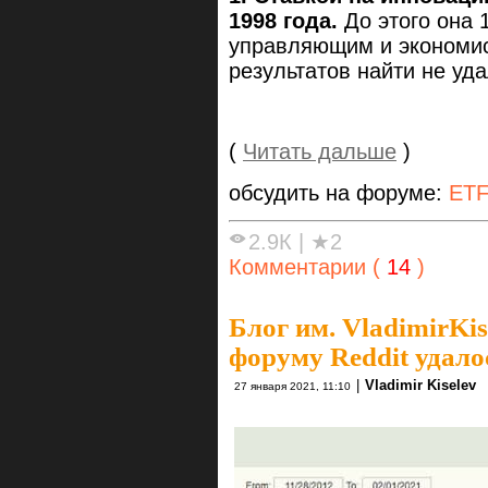
1998 года.
До этого она 
управляющим и экономист
результатов найти не уда
(
Читать дальше
)
обсудить на форуме:
ET
2.9К
|
★2
Комментарии (
14
)
Блог им. VladimirKis
форуму Reddit удало
|
Vladimir Kiselev
27 января 2021, 11:10