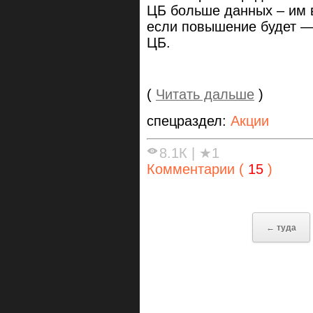
ЦБ больше данных – им в
если повышение будет —
ЦБ.
(
Читать дальше
)
спецраздел:
Акции
8.1К
|
★1
Комментарии (
15
)
← туда