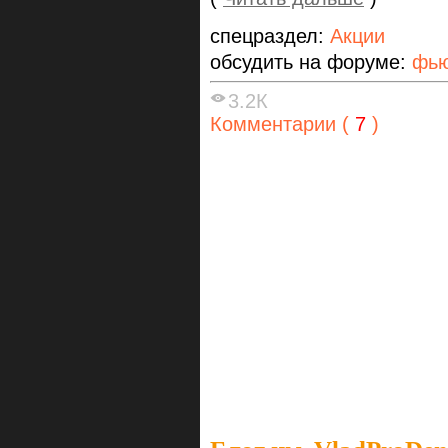
спецраздел:
Акции
обсудить на форуме:
фью
3.2К
Комментарии (
7
)