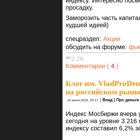
индексу. Интересно посмо
просадку.
Заморозить часть капита
худшей идеей)
спецраздел:
Акции
обсудить на форуме:
фью
2.2К
Комментарии (
4
)
Блог им. VladProDen
на российском рынк
|
Влад | Про деньги
14 июня 2024, 20:17
Индекс Мосбиржи вчера у
сегодня на уровне 3 216
индексу составил 6,2% за