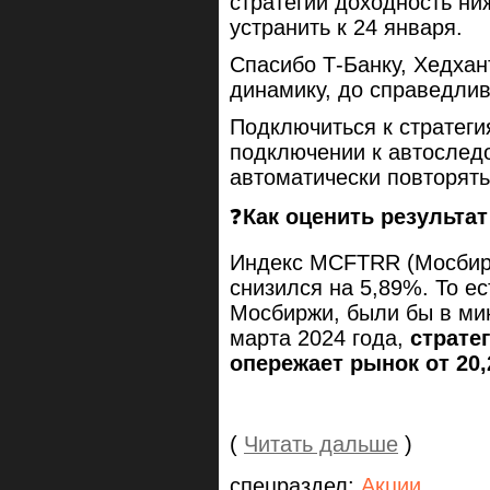
стратегии доходность ни
устранить к 24 января.
Спасибо Т-Банку, Хедхан
динамику, до справедли
Подключиться к стратег
подключении к автослед
автоматически повторять
❓
Как оценить результат
Индекс MCFTRR (Мосбирж
снизился на 5,89%. То е
Мосбиржи, были бы в мин
марта 2024 года,
страте
опережает рынок от 20,2
(
Читать дальше
)
спецраздел:
Акции