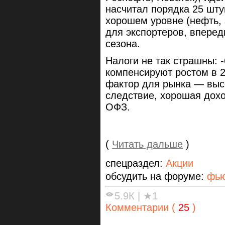
насчитал порядка 25 шту
хорошем уровне (нефть, 
для экспортеров, впере
сезона.
Налоги не так страшны:
компенсируют ростом в 
фактор для рынка — высо
следствие, хорошая дохо
ОФЗ.
(
Читать дальше
)
спецраздел:
Акции
обсудить на форуме:
фью
5.9К
|
★1
Комментарии (
25
)