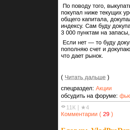
По поводу того, выкупат
покупал ниже текущих ур
общего капитала, докупа
индексу. Сам буду докупа
3 000 пунктам на запасы
Если нет — то буду доку
пополняю счет и докупаю
что дает рынок.
(
Читать дальше
)
спецраздел:
Акции
обсудить на форуме:
фью
11К
|
★4
Комментарии (
29
)