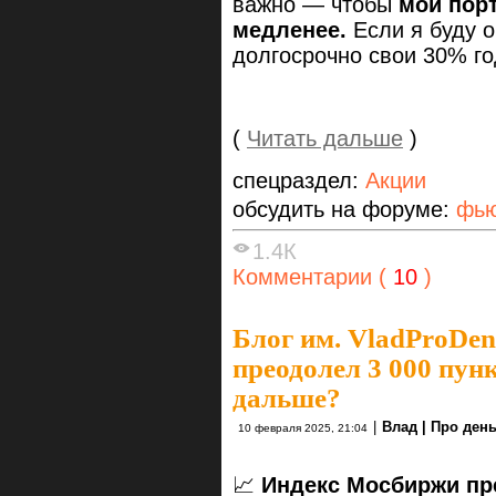
важно — чтобы
мой пор
медленее.
Если я буду о
долгосрочно свои 30% г
(
Читать дальше
)
спецраздел:
Акции
обсудить на форуме:
фью
1.4К
Комментарии (
10
)
Блог им. VladProDen
преодолел 3 000 пун
дальше?
|
Влад | Про ден
10 февраля 2025, 21:04
📈
Индекс Мосбиржи пре