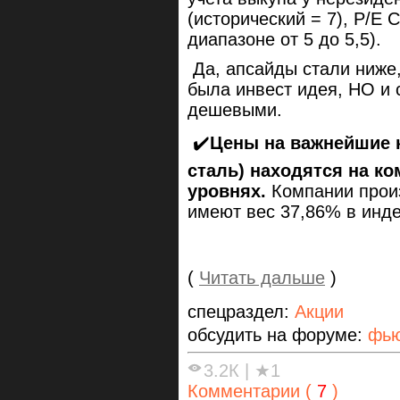
(исторический = 7), P/E 
диапазоне от 5 до 5,5).
Да, апсайды стали ниже, 
была инвест идея, НО и 
дешевыми.
✔️
Цены на важнейшие 
сталь) находятся на к
уровнях.
Компании прои
имеют вес 37,86% в инд
(
Читать дальше
)
спецраздел:
Акции
обсудить на форуме:
фью
3.2К
|
★1
Комментарии (
7
)