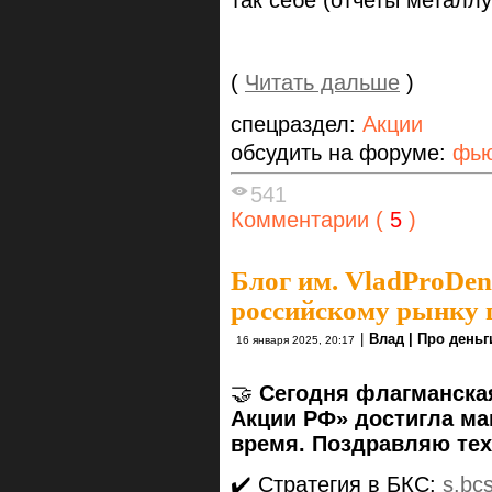
так себе (отчеты металлу
(
Читать дальше
)
спецраздел:
Акции
обсудить на форуме:
фью
541
Комментарии (
5
)
Блог им. VladProDen
российскому рынку 
|
Влад | Про деньг
16 января 2025, 20:17
🤝
Сегодня флагманская
Акции РФ» достигла ма
время. Поздравляю тех
✔️ Стратегия в БКС:
s.bc