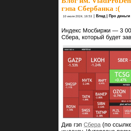
Блог им. VladProDen
гэпа Сбербанка :(
|
Влад | Про деньги
10 июля 2024, 16:53
Индекс Мосбиржи — 3 00
Сбера, который будет за
Див гэп
Сбера
(по ссылке