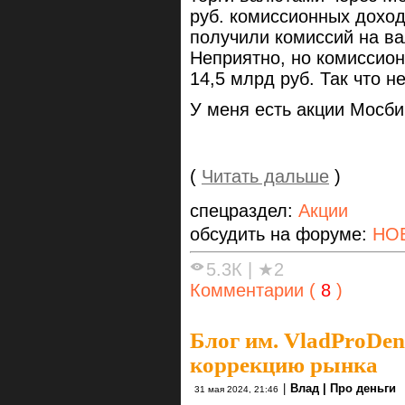
руб. комиссионных доход
получили комиссий на ва
Неприятно, но комиссион
14,5 млрд руб. Так что н
У меня есть акции Мосби
(
Читать дальше
)
спецраздел:
Акции
обсудить на форуме:
НО
5.3К
|
★2
Комментарии (
8
)
Блог им. VladProDen
коррекцию рынка
|
Влад | Про деньги
31 мая 2024, 21:46