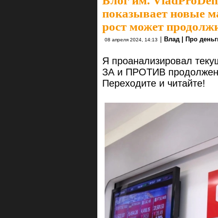
Блог им. VladProDen
показывает новые м
рост может продолж
|
Влад | Про деньг
08 апреля 2024, 14:13
Я проанализировал теку
ЗА и ПРОТИВ продолжени
Переходите и читайте!