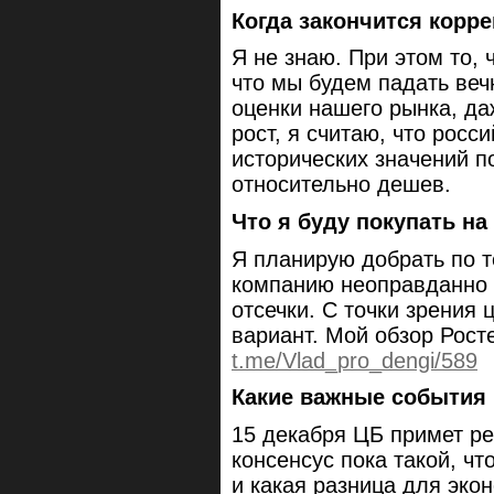
Когда закончится корр
Я не знаю. При этом то, 
что мы будем падать веч
оценки нашего рынка, да
рост, я считаю, что росс
исторических значений п
относительно дешев.
Что я буду покупать н
Я планирую добрать по т
компанию неоправданно
отсечки. С точки зрения 
вариант. Мой обзор Рост
t.me/Vlad_pro_dengi/589
Какие важные события
15 декабря ЦБ примет ре
консенсус пока такой, чт
и какая разница для эко