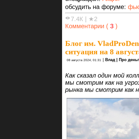
обсудить на форуме:
фью
7.4К
|
★2
Комментарии (
3
)
Блог им. VladProDen
ситуация на 8 август
|
Влад | Про день
08 августа 2024, 01:31
Как сказал один мой кол
мы смотрим как на угро
рынка мы смотрим как 