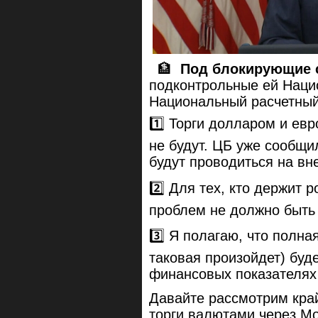
🏦
Под блокирующие 
подконтрольные ей Наци
Национальный расчетный
1️⃣ Торги долларом и ев
не будут. ЦБ уже сообщил
будут проводиться на вн
2️⃣ Для тех, кто держит 
проблем не должно быть 
3️⃣ Я полагаю, что полна
таковая произойдет) буд
финансовых показателях
Давайте рассмотрим кра
торги валютами через Мо