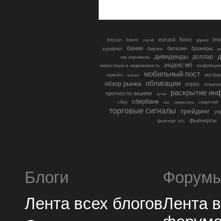
eurusd
forex
imo
bitcoin
brent
cnyrub
gbpusd
банки
биткоин
брокеры
биржа
аэрофлот
в
дивиденды
доллар
д
гмк норникель
индекс мб
инфляция
инвестиции в недвижимость
мобильный пост
лукойл
мосбир
магнит
облигации
обзор рынка
опрос
опцио
раскрытие ин
прогноз по акциям
путин
сбербанк
сбер
северсталь
смартлаб
сво
торговые сигналы
трейдинг
ук
фьючерсы
фьючерс ртс
Блоги
Форум
Лента всех блогов
Лента 