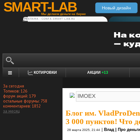
SMART-LAB
Новый дизайн
Мы делаем деньги на бирже
РЕКЛАМА • CONFA.SMART-LAB.RU
КОТИРОВКИ
АКЦИИ
+13
За сегодня
Топиков: 126
форум акций: 179
остальные форумы: 758
комментариев: 1852
за месяц
Блог им. VladProDen
3 000 пунктов! Что 
|
Влад | Про деньг
28 марта 2025, 21:44