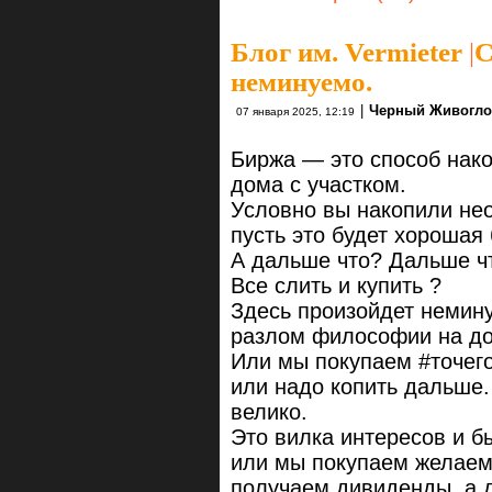
Блог им. Vermieter
|
С
неминуемо.
|
Черный Живогло
07 января 2025, 12:19
Биржа — это способ нако
дома с участком.
Условно вы накопили не
пусть это будет хорошая
А дальше что? Дальше ч
Все слить и купить ?
Здесь произойдет немин
разлом философии на до
Или мы покупаем #точего
или надо копить дальше.
велико.
Это вилка интересов и б
или мы покупаем желаем
получаем дивиденды, а 