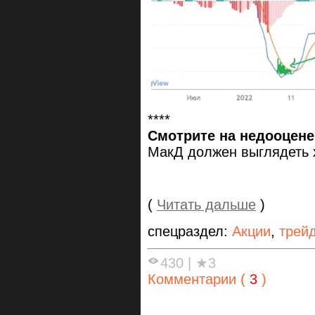
****
Смотрите на недооцене
МакД должен выглядеть 
(
Читать дальше
)
спецраздел:
Акции
,
трей
430
|
★3
Комментарии (
3
)