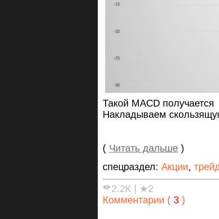
Такой МАСD получается
Накладываем скользящу
(
Читать дальше
)
спецраздел:
Акции
,
трей
2.2К
|
★2
Комментарии (
3
)