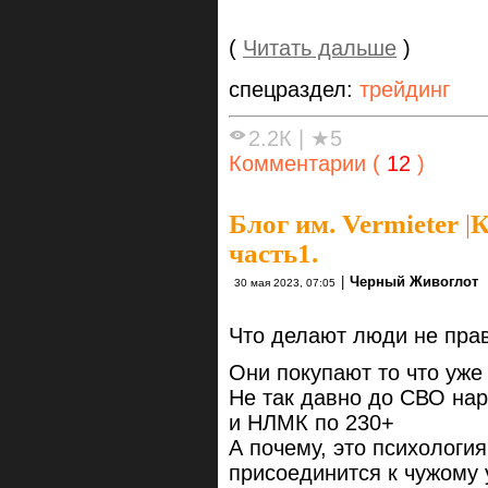
(
Читать дальше
)
спецраздел:
трейдинг
2.2К
|
★5
Комментарии (
12
)
Блог им. Vermieter
|
К
часть1.
|
Черный Живоглот
30 мая 2023, 07:05
Что делают люди не пра
Они покупают то что уже
Не так давно до СВО нар
и НЛМК по 230+
А почему, это психологи
присоединится к чужому 