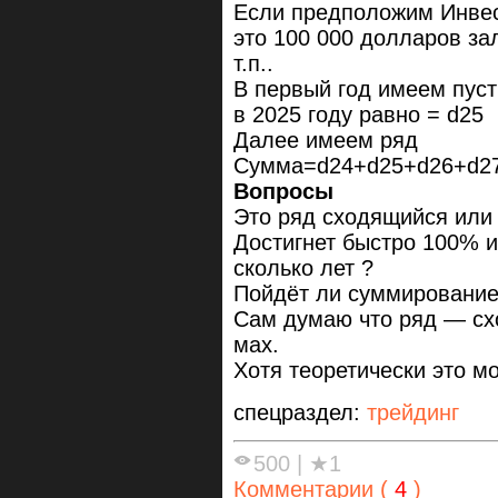
Если предположим Инвест
это 100 000 долларов за
т.п..
В первый год имеем пуст
в 2025 году равно = d25
Далее имеем ряд
Сумма=d24+d25+d26+d27+
Вопросы
Это ряд сходящийся или
Достигнет быстро 100% и
сколько лет ?
Пойдёт ли суммировани
Сам думаю что ряд — сх
мах.
Хотя теоретически это м
спецраздел:
трейдинг
500
|
★1
Комментарии (
4
)