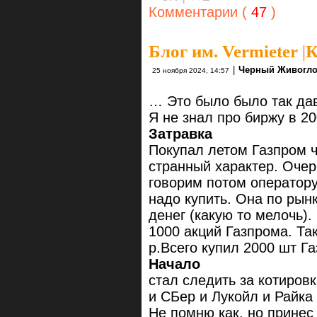
Комментарии (
47
)
Блог им. Vermieter
|
К
|
Черный Живогло
25 ноября 2024, 14:57
… Это было было так дав
Я не знал про биржу в 20
Затравка
Покупал летом Газпром ч
странный характер. Очер
говорим потом оператор
надо купить. Она по рын
денег (какую то мелочь)
1000 акций Газпрома. Так
р.Всего купил 2000 шт Г
Начало
стал следить за котировк
и СБер и Лукойл и Райка
Не помню как, но принес