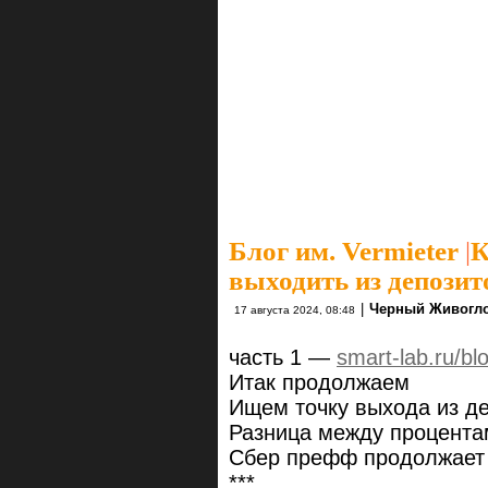
Блог им. Vermieter
|
К
выходить из депозит
|
Черный Живогл
17 августа 2024, 08:48
часть 1 —
smart-lab.ru/b
Итак продолжаем
Ищем точку выхода из де
Разница между процентам
Сбер префф продолжает 
***