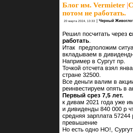
Блог им. Vermieter
|
С
потом не работать.
|
Черный Живогло
20 марта 2024, 13:33
Решил посчитать через
с
работать
.
Итак предположим ситуа
вкладываем в дивидендн
Например в Сургут пр.
Точкой отсчета взял янв
стране 32500.
Все деньги валим в акци
реинвестируем опять в а
Первый срез 7,5 лет.
к дивам 2021 года уже им
и дивиденды 840 000 р чт
средняя зарплата 57244 
превышение
Но есть одно НО!, Сургу