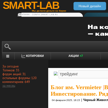
SMART-LAB
Новый дизайн
Мы делаем деньги на бирже
РЕКЛАМА • CONFA.SMART-LAB.RU
КОТИРОВКИ
АКЦИИ
+7
За сегодня
Топиков: 35
форум акций: 31
остальные форумы: 120
комментариев: 649
за месяц
Блог им. Vermieter
|
В
Инвестирование. Ря
|
Черный Живогл
04 февраля 2025, 18:15