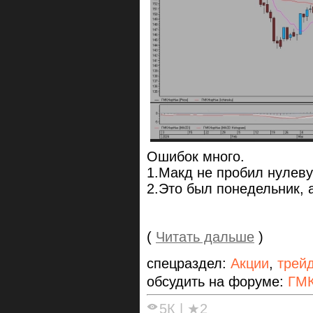
Ошибок много.
1.Макд не пробил нулев
2.Это был понедельник, а
(
Читать дальше
)
спецраздел:
Акции
,
трей
обсудить на форуме:
ГМК
5К
|
★2