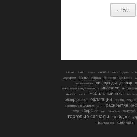
← туда
eurusd
forex
imo
bitcoin
brent
cnyrub
gbpusd
банки
биткоин
брокеры
биржа
аэрофлот
в
дивиденды
доллар
д
гмк норникель
индекс мб
инфляция
инвестиции в недвижимость
мобильный пост
лукойл
мосбир
магнит
облигации
обзор рынка
опрос
опцио
раскрытие ин
прогноз по акциям
путин
сбербанк
сбер
северсталь
смартлаб
сво
торговые сигналы
трейдинг
ук
фьючерсы
фьючерс ртс