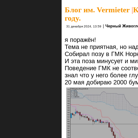
Блог им. Vermieter
|
К
году.
|
Черный Живогл
31 декабря 2024, 13:59
я поражён!
Тема не приятная, но на
Собирал позу в ГМК Нор
И эта поза минусует и ми
Поведение ГМК не соотв
знал что у него более гл
20 мая добираю 2000 бум