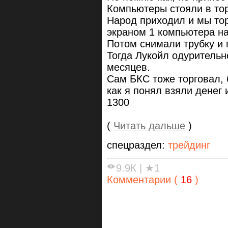
Компьютеры стояли в то
Народ приходил и мы тор
экраном 1 компьютера на
Потом снимали трубку и 
Тогда Лукойл одурительно
месяцев.
Сам БКС тоже торговал, 
как я понял взяли денег
1300
(
Читать дальше
)
спецраздел:
трейдинг
9.9К
|
★1
Комментарии (
16
)