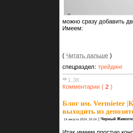
можно сразу добавить д
Имеем:
(
Читать дальше
)
спецраздел:
трейдинг
1.3К
Комментарии (
2
)
Блог им. Vermieter
|
К
выходить из депозит
|
Черный Живогл
14 августа 2024, 20:24
Итак имеем простую кон