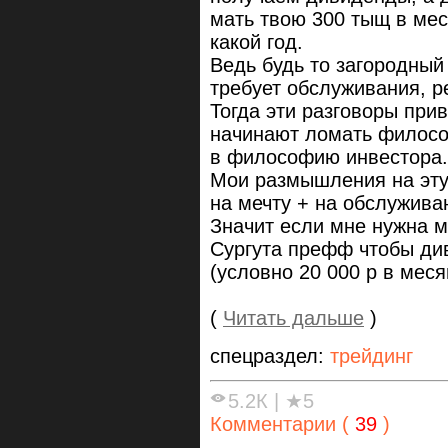
мать твою 300 тыщ в мес
какой год.
Ведь будь то загородный
требует обслуживания, р
Тогда эти разговоры при
начинают ломать филосо
в философию инвестора.
Мои размышления на эту 
на мечту + на обслужива
Значит если мне нужна 
Сургута префф чтобы ди
(условно 20 000 р в мес
(
Читать дальше
)
спецраздел:
трейдинг
5.2К
|
★5
Комментарии (
39
)