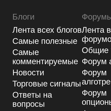
Блоги
Форум
Лента всех блогов
Лента 
форум
Самые полезные
Общие
Самые
комментируемые
Форум 
Новости
Форум
алготре
Торговые сигналы
Форум
Ответы на
опцион
вопросы