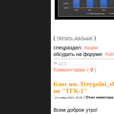
(
Читать дальше
)
спецраздел:
Акции
обсудить на форуме:
Ast
423
Комментарии (
0
)
Блог им. Treygolni_s
по "ТГК-1"
|
Отчет инвестора
13 ноября 2021, 08:28
Всем доброе утро!