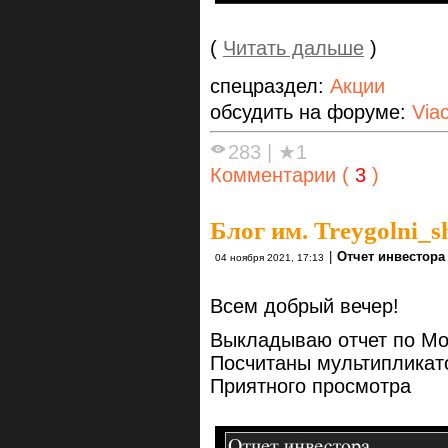
(
Читать дальше
)
спецраздел:
Акции
обсудить на форуме:
Via
283
|
★1
Комментарии (
3
)
Блог им. Treygolni_s
|
Отчет инвестора
04 ноября 2021, 17:13
Всем добрый вечер!
Выкладываю отчет по Mo
Посчитаны мультипликат
Приятного просмотра