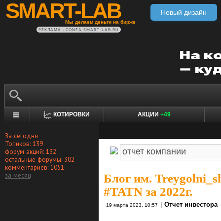
SMART-LAB
Новый дизайн
Мы делаем деньги на бирже
РЕКЛАМА • CONFA.SMART-LAB.RU
КОТИРОВКИ
АКЦИИ
+49
За сегодня
Топиков: 139
форум акций: 132
остальные форумы: 302
комментариев: 1051
за месяц
Блог им. Treygolni_s
#TATN за 2022г.
|
Отчет инвестора
19 марта 2023, 10:57