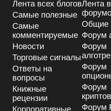
Лента всех блогов
Лента 
форум
Самые полезные
Общие
Самые
комментируемые
Форум 
Новости
Форум
алготре
Торговые сигналы
Форум
Ответы на
опцион
вопросы
Форум
Книжные
крипто
рецензии
Форум 
Корпоративные