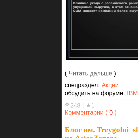
(
Читать дальше
)
спецраздел:
Акции
обсудить на форуме:
IBM
248
|
★1
Комментарии (
0
)
Блог им. Treygolni_s
по AstraZeneca