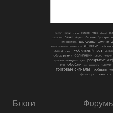
eurusd
forex
imo
bitcoin
brent
cnyrub
gbpusd
банки
биткоин
брокеры
биржа
аэрофлот
в
дивиденды
доллар
д
гмк норникель
индекс мб
инфляция
инвестиции в недвижимость
мобильный пост
лукойл
мосбир
магнит
облигации
обзор рынка
опрос
опцио
раскрытие ин
прогноз по акциям
путин
сбербанк
сбер
северсталь
смартлаб
сво
торговые сигналы
трейдинг
ук
фьючерсы
фьючерс ртс
Блоги
Форум