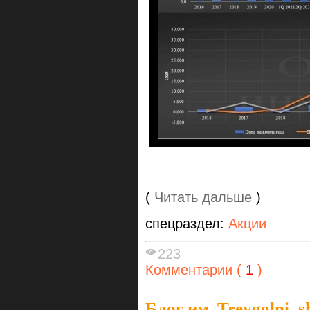
(
Читать дальше
)
спецраздел:
Акции
223
Комментарии (
1
)
Блог им. Treygolni_s