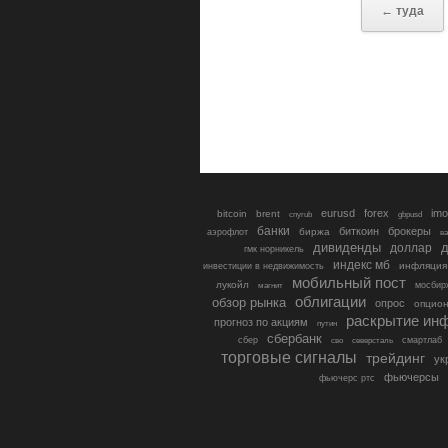
← туда
eurusd
forex
imo
bitcoin
brent
cnyrub
gbpusd
банки
биткоин
брокеры
биржа
аэрофлот
в
дивиденды
доллар
д
гмк норникель
индекс мб
инфляция
инвестиции в недвижимость
мобильный пост
лукойл
мосбир
магнит
облигации
обзор рынка
опрос
опцио
раскрытие ин
прогноз по акциям
путин
сбербанк
сбер
северсталь
смартлаб
сво
торговые сигналы
трейдинг
ук
фьючерсы
фьючерс ртс