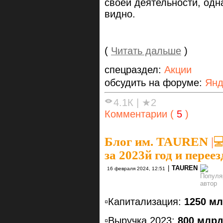
своей деятельности, од
видно.
(
Читать дальше
)
спецраздел:
Акции
обсудить на форуме:
Янд
4.1К
|
★2
Комментарии (
5
)
Блог им. TAUREN
|

за 2023й год и переез
|
TAUREN
16 февраля 2024, 12:51
▫️Капитализация:
1250 мл
▫️Выручка 2023:
800 млрд 