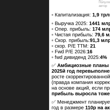
▫️ Капитализация:
1,9 трл
▫️ Выручка 2025:
1441 млр
▫️ Опер. прибыль:
174 млр
▫️ Чистая прибыль:
79,6 м
▫️ Скор. прибыль:
91,3 млр
▫️ скор. P/E ТТМ:
21
▫️ Fwd P/E 2026:
16
▫️ fwd дивиденд 2025:
4%
✅
Амбициозные планы п
2025й год перевыполне
росте скорректированной
(правда компания коррек
на основе акций, если п
прибыль выросла тоже 
✅ Менеджмент планирует
год в размере
110р на а