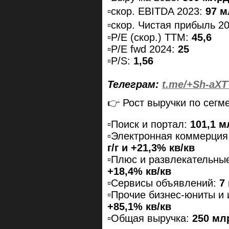
▫️скор. EBITDA 2023:
97 м
▫️скор. Чистая прибыль 2
▫️P/E (скор.) TTM:
45,6
▫️P/E fwd 2024:
25
▫️P/S:
1,56
Телеграм:
t.me/+Sh-aX
👉 Рост выручки по сегм
▫️Поиск и портал:
101,1 м
▫️Электронная коммерция
г/г и +21,3% кв/кв
▫️Плюс и развлекательны
+18,4% кв/кв
▫️Сервисы объявлений:
7
▫️Прочие бизнес-юниты и
+85,1% кв/кв
▫️Общая выручка:
250 млр