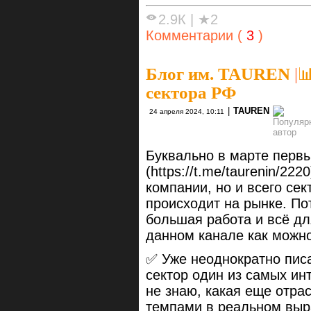
2.9К
|
★2
Комментарии (
3
)
Блог им. TAUREN
|

сектора РФ
|
TAUREN
24 апреля 2024, 10:11
Буквально в марте перв
(https://t.me/taurenin/22
компании, но и всего сек
происходит на рынке. По
большая работа и всё дл
данном канале как можно
✅ Уже неоднократно писа
сектор один из самых ин
не знаю, какая еще отра
темпами в реальном выра