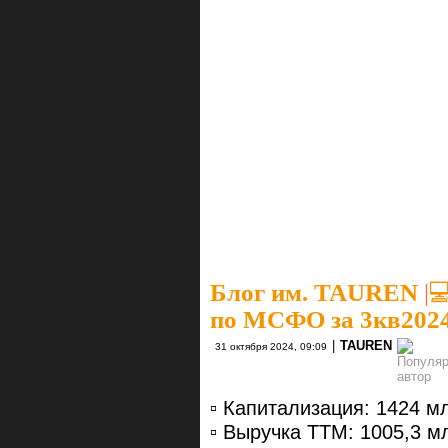
Блог им. TAUREN
|
​
по МСФО за 3кв202
|
TAUREN
31 октября 2024, 09:09
▫️ Капитализация: 1424 м
▫️ Выручка ТТМ: 1005,3 м