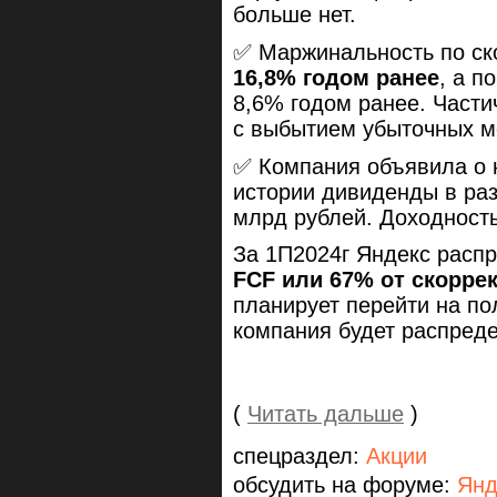
больше нет.
✅ Маржинальность по ск
16,8% годом ранее
, а п
8,6% годом ранее. Части
с выбытием убыточных м
✅ Компания объявила о 
истории дивиденды в ра
млрд рублей. Доходность
За 1П2024г Яндекс расп
FCF или 67% от скорре
планирует перейти на по
компания будет распреде
(
Читать дальше
)
спецраздел:
Акции
обсудить на форуме:
Янд