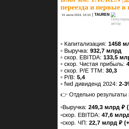
переезда и первые в
|
TAUREN
31 июля 2024, 10:10
▫️ Капитализация:
1458 м
▫️ Выручка:
932,7 млрд
▫️ скор. EBITDA:
133,5 мл
▫️ скор. Чистая прибыль:
▫️ скор. P/E ТТМ:
30,3
▫️ P/B:
5,4
▫️ fwd дивиденд 2024:
2-
👉 Отдельно результаты 
▫️Выручка:
249,3 млрд ₽ (
▫️скор. EBITDA:
47,6 млрд
▫️скор. ЧП:
22,7 млрд ₽ (+