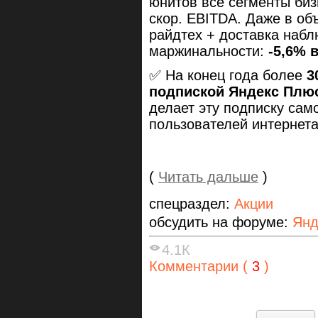
юнитов все сегменты би
скор. EBITDA. Даже в о
райдтех + доставка наб
маржинальности:
-5,6% в
✅ На конец года более
3
подпиской Яндекс Плюс 
делает эту подписку сам
пользователей интернета
(
Читать дальше
)
спецраздел:
Акции
обсудить на форуме:
Янд
4.1К
Комментарии (
3
)