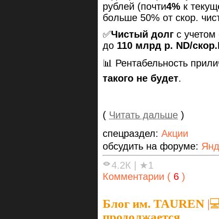
рублей (почти
4%
к текущ
больше 50% от скор. чис
✅
Чистый долг
с учетом
до
110 млрд р. ND/скор.
📊 Рентабельность прили
такого не будет
.
(
Читать дальше
)
спецраздел:
Акции
обсудить на форуме:
Янд
4.2К
|
★1
Комментарии (
6
)
Блог им. TAUREN
|

продолжается