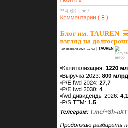
4.6К
|
★7
Комментарии (
8
)
Блог им. TAUREN
|

взгляд на долгосро
|
TAUREN
29 февраля 2024, 12:03
▫️Капитализация:
1220 мл
▫️Выручка 2023:
800 млрд 
▫️P/E fwd 2024:
27,7
▫️P/E fwd 2030:
4
▫️fwd дивиденды 2026:
4,
▫️P/S TTM:
1,5
Телеграм:
t.me/+Sh-aX
Продолжаю разбирать п