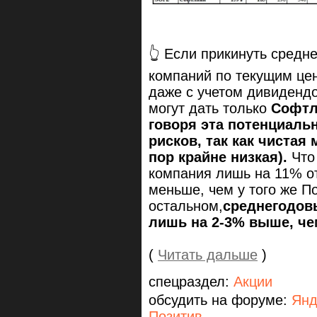
👆 Если прикинуть средн
компаний по текущим цена
даже с учетом дивиденд
могут дать только
Софтла
говоря эта потенциаль
рисков, так как чистая
пор крайне низкая).
Что
компания лишь на 11% от
меньше, чем у того же П
остальном,
среднегодов
лишь на 2-3% выше, ч
(
Читать дальше
)
спецраздел:
Акции
обсудить на форуме:
Янд
Позитив