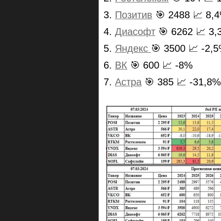
3.
Позитив
🎯 2488 📈 8,
4.
Диасофт
🎯 6262 📈 3
5.
Яндекс
🎯 3500 📈 -2,
6.
ВК
🎯 600 📈 -8%
7.
Астра
🎯 385 📈 -31,8%