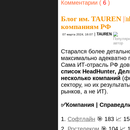
Комментарии (
6
)
Блог им. TAUREN
|

компаниям РФ
|
TAUREN
07 марта 2024, 16:07
Старался более детально
максимально адекватно п
Сама ИТ-отрасль РФ до
список HeadHunter, Де
несколько компаний
(ф
сектору, но их результат
рынков, а не ИТ).
✅Компания | Справедли
1.
Софтлайн
🎯 183 📈 1
2.
Ростелеком
🎯 104 📈 