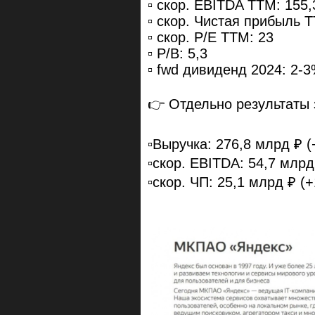
▫️ скор. EBITDA ТТМ: 155
▫️ скор. Чистая прибыль 
▫️ скор. P/E ТТМ: 23
▫️ P/B: 5,3
▫️ fwd дивиденд 2024: 2-
👉 Отдельно результаты 
▫️Выручка: 276,8 млрд ₽ (
▫️скор. EBITDA: 54,7 млрд
▫️скор. ЧП: 25,1 млрд ₽ (+