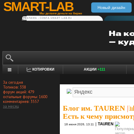
SMART-LAB
Новый дизайн
Мы делаем деньги на бирже
РЕКЛАМА • CONFA.SMART-LAB.RU
КОТИРОВКИ
АКЦИИ
+111
За сегодня
Топиков: 338
форум акций: 479
остальные форумы: 1600
комментариев: 3557
за месяц
Блог им. TAUREN
|

Есть к чему присмот
|
TAUREN
18 июня 2026, 13:11