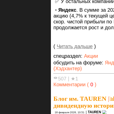
✅ У остальных компаний
▫️
Яндекс
. В сумме за 2
акцию (4,7% к текущей ц
скор. чистой прибыли по
продолжается рост и дол
(
Читать дальше
)
спецраздел:
Акции
обсудить на форуме:
Янд
(Хэдхантер)
507
|
★1
Комментарии (
0
)
Блог им. TAUREN
|

дивидендную историю
|
TAUREN
18 февраля 2026, 10:51