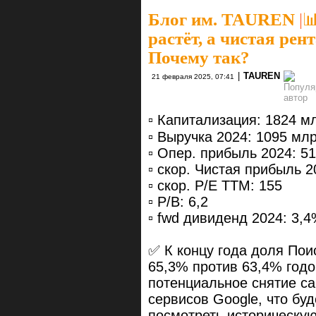
Блог им. TAUREN
|
​
растёт, а чистая рен
Почему так?
|
TAUREN
21 февраля 2025, 07:41
▫️ Капитализация: 1824 м
▫️ Выручка 2024: 1095 млр
▫️ Опер. прибыль 2024: 51
▫️ скор. Чистая прибыль 2
▫️ скор. P/E ТТМ: 155
▫️ P/B: 6,2
▫️ fwd дивиденд 2024: 3,
✅ К концу года доля Пои
65,3% против 63,4% годо
потенциальное снятие с
сервисов Google, что бу
посмотреть историческу