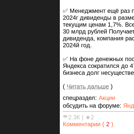
✅ Менеджмент ещё раз п
2024г дивиденды в разме
текущим ценам 1,7%. Все
30 млрд рублей Получает
дивиденда, компания рас
2024й год.
✅ На фоне денежных пост
Яндекса сократился до 4
бизнеса долг несуществ
(
Читать дальше
)
спецраздел:
Акции
обсудить на форуме:
Янд
2.3К
|
★2
Комментарии (
2
)