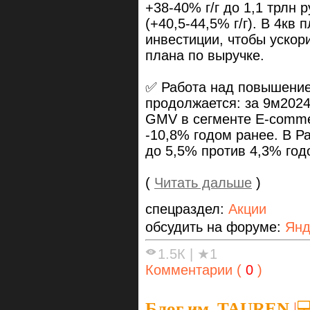
+38-40% г/г до 1,1 трлн
(+40,5-44,5% г/г). В 4кв
инвестиции, чтобы ускор
плана по выручке.
✅ Работа над повышение
продолжается: за 9м2024
GMV в сегменте E-comme
-10,8% годом ранее. В Р
до 5,5% против 4,3% год
(
Читать дальше
)
спецраздел:
Акции
обсудить на форуме:
Янд
1.5К
|
★1
Комментарии (
0
)
Блог им. TAUREN
|
