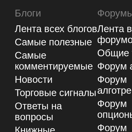
Блоги
Форум
Лента всех блогов
Лента 
форум
Самые полезные
Общие
Самые
комментируемые
Форум 
Новости
Форум
алготре
Торговые сигналы
Форум
Ответы на
опцион
вопросы
Форум
Книжные