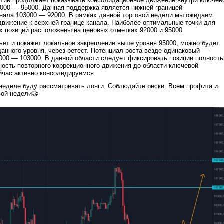
ктив продолжает показывать консолидационное движение внутри ключев
000 — 95000. Данная поддержка является нижней границей
нала 103000 — 92000. В рамках данной торговой недели мы ожидаем
вижение к верхней границе канала. Наиболее оптимальные точки для
 позиций расположены на ценовых отметках 92000 и 95000.
бьет и покажет локальное закрепление выше уровня 95000, можно будет
данного уровня, через ретест. Потенциал роста везде одинаковый —
000 — 103000. В данной области следует фиксировать позиции полность
тность повторного коррекционного движения до области ключевой
йчас активно консолидируемся.
 неделе буду рассматривать лонги. Соблюдайте риски. Всем профита и
вой недели🤝