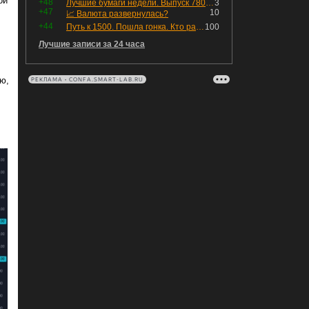
ой
+48
Лучшие бумаги недели. Выпуск 780 – обновления для пятницы
3
+47
10
📈 Валюта развернулась?
+44
Путь к 1500. Пошла гонка. Кто раньше продаст.
100
Лучшие записи за 24 часа
ю,
РЕКЛАМА • CONFA.SMART-LAB.RU