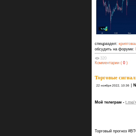
спецраздел:
криптова
обсудить на форуме:
320
Комментарии (
0
)
Торговые сигнал
|
N
22 ноября 2022, 10:36
Мой телеграм -
t.me
Торговый прогноз #B