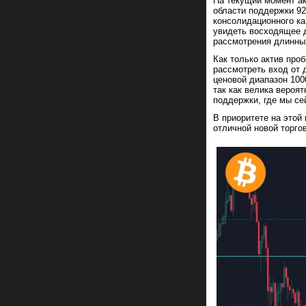
На текущий момент а
области поддержки 92
консолидационного ка
увидеть восходящее д
рассмотрения длинных
Как только актив про
рассмотреть вход от 
ценовой диапазон 100
так как велика вероя
поддержки, где мы се
В приоритете на этой
отличной новой торго