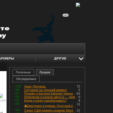
БРОКЕРЫ
ДРУГИЕ
Полезные
Лучшие
Обсуждаемые
+155
Азия. Пятница.
72
+96
Ситуация на текущий момент
5
+87
Почему стратегия Евгения Черных приведет вас к убыткам в 2026 году
63
+56
Инфляция в начале августа — дефляция из-за топлива и плодоовощной корзины, но услуги продолжают дорожать, а рубль начал ослабевать.
0
+52
Когда я начну зарабатывать?
9
+49
11
⛽️Евротранс в руинах. Грустный пост😶😞 Что изменилось в облигациях?
+48
Сенат США принял санкции Линдси Грэма против России
12