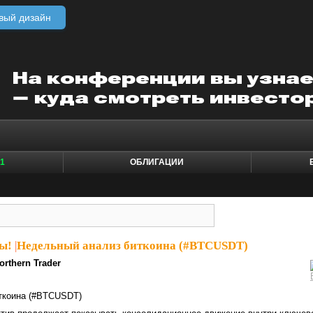
вый дизайн
1
ОБЛИГАЦИИ
ы!
|
Недельный анализ биткоина (#BTCUSDT)
orthern Trader
ткоина (#BTCUSDT)