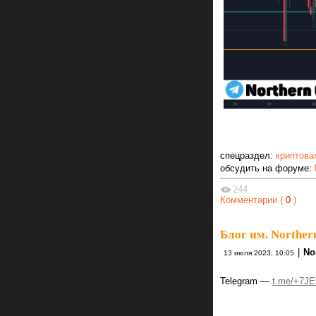
спецраздел:
криптова
обсудить на форуме:
244
Комментарии (
0
)
Блог им. Norther
|
No
13 июля 2023, 10:05
Telegram —
t.me/+7J