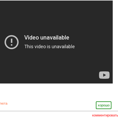
люта
хорошо
комментироват