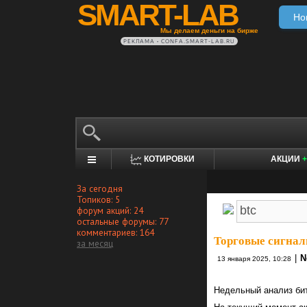
SMART-LAB
Но
Мы делаем деньги на бирже
РЕКЛАМА • CONFA.SMART-LAB.RU
КОТИРОВКИ
АКЦИИ
+
За сегодня
Топиков: 5
форум акций: 24
остальные форумы: 77
комментариев: 164
Торговые сигнал
за месяц
|
N
13 января 2025, 10:28
Недельный анализ би