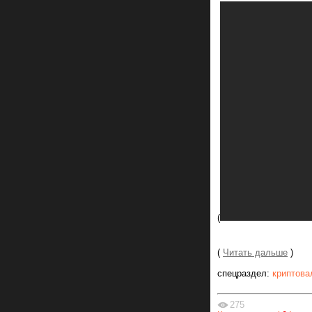
(
(
Читать дальше
)
спецраздел:
криптова
275