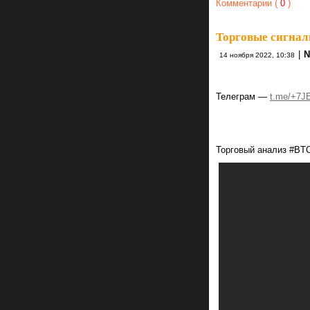
Комментарии (
0
)
Торговые сигнал
|
N
14 ноября 2022, 10:38
Телеграм —
t.me/+7J
Торговый анализ #B