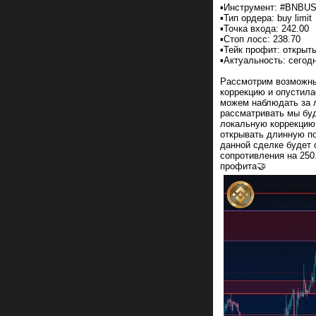
▪️Инструмент: #BNBU
▪️Тип ордера: buy limit
▪️Точка входа: 242.00
▪️Стоп лосс: 238.70
▪️Тейк профит: открыт
▪️Актуальность: сегод
Рассмотрим возможны
коррекцию и опустила
можем наблюдать за 
рассматривать мы буд
локальную коррекцию 
открывать длинную по
данной сделке будет 
сопротивления на 250
профита🤝