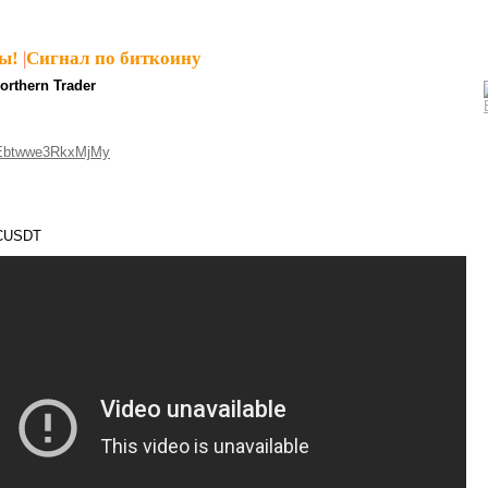
ы!
|
Сигнал по биткоину
orthern Trader
Ebtwwe3RkxMjMy
TCUSDT