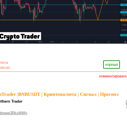
люта
хорошо
bitcoin
комментироват
nTrader
|
BNBUSDT | Криптовалюта | Сигнал | Прогноз
rthern Trader
Ebtwwe3RkxMjMy