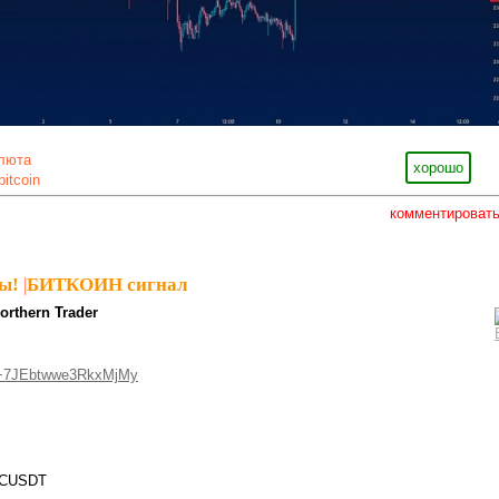
люта
хорошо
bitcoin
комментироват
ы!
|
БИТКОИН сигнал
orthern Trader
/+7JEbtwwe3RkxMjMy
TCUSDT