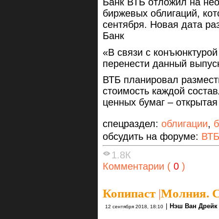
Банк ВТБ отложил на не
биржевых облигаций, кот
сентября. Новая дата р
Банк
«В связи с конъюнктуро
перенести данный выпуск
ВТБ планировал размест
стоимость каждой состав
ценных бумаг – открытая
спецраздел:
облигации
,
б
обсудить на форуме:
ВТ
1.8К
Комментарии (
0
)
Копипаст
|
Молния. 
|
Нэш Ван Дрейк 
12 сентября 2018, 18:10