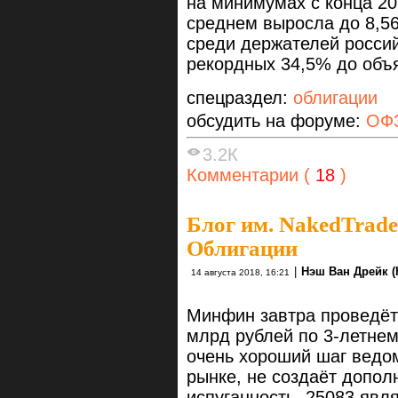
на минимумах с конца 20
среднем выросла до 8,5
среди держателей росси
рекордных 34,5% до объ
спецраздел:
облигации
обсудить на форуме:
ОФЗ
3.2К
Комментарии (
18
)
Блог им. NakedTrade
Облигации
|
Нэш Ван Дрейк (
14 августа 2018, 16:21
Минфин завтра проведёт
млрд рублей по 3-летнем
очень хороший шаг ведом
рынке, не создаёт допол
испуганность. 25083 яв