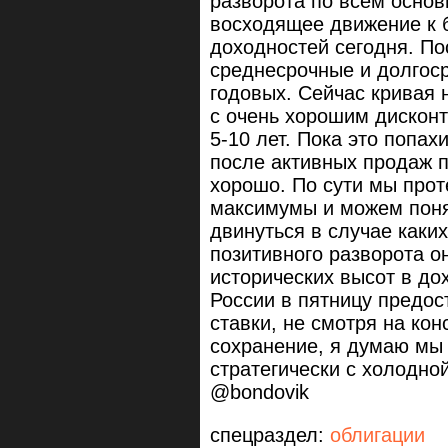
разворота по всем осно
восходящее движение к 
доходностей сегодня. По
среднесрочные и долгос
годовых. Сейчас кривая 
с очень хорошим дисконт
5-10 лет. Пока это попа
после активных продаж п
хорошо. По сути мы прот
максимумы и можем поня
двинуться в случае каки
позитивного разворота он
исторических высот в до
России в пятницу предо
ставки, не смотря на кон
сохранение, я думаю мы
стратегически с холодной
@bondovik
спецраздел:
облигации