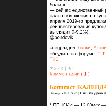
больше
— сейчас единственный 
налогообложения на купо
апреля 2019-го предлага
реинвестирования купон
выглядит 9-9.2%).
@bondovik
спецраздел:
банки
,
Акци
обсудить на форуме:
Т-Т
ТКС
3.4К
|
★1
Комментарии (
1
)
Копипаст
|
КАЛЕНДА
|
Нэш Ван Дрейк (
29 августа 2018, 09:40
* ПЕНСИИ — 12:00мск — 