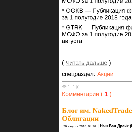
МСФО за 1 полугодие 20
* OGKB — Публикация ф
за 1 полугодие 2018 года
* GTRK — Публикация фин
МСФО за 1 полугодие 20
августа
(
Читать дальше
)
спецраздел:
Акции
1.1К
Комментарии (
1
)
Блог им. NakedTrade
Облигации
|
Нэш Ван Дрейк (
29 августа 2018, 04:20