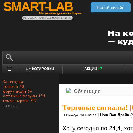
SMART-LAB
Новый дизайн
Мы делаем деньги на бирже
РЕКЛАМА • CONFA.SMART-LAB.RU
КОТИРОВКИ
АКЦИИ
+7
За сегодня
Топиков: 40
форум акций: 34
остальные форумы: 134
комментариев: 702
за месяц
Торговые сигналы!
|
|
Нэш Ван Дрейк (
22 ноября 2021, 05:03
Хочу сегодня по 24,4, хо