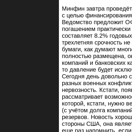
Минфин завтра проведёт
с целью финансирования
Ведомство предложит ОФ
погашением практически 
составляет 8.2% годовых
трехлетняя срочность не
бумаги, как думают мног
полностью размещена, о
компаний и банковских к
то давление будет исклю
Сегодня день довольно с
разных военных конфлик
нервозность. Кстати, по
рассматривает возможно
которой, кстати, нужно в
(с учётом долга компан
резервов. Новость хорош
стороны США, она являе
еще раз напомнить, если