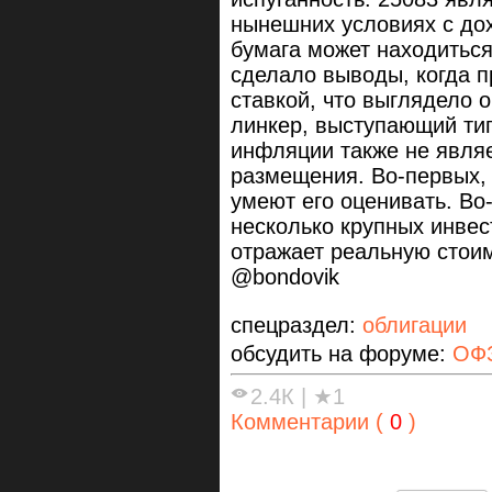
нынешних условиях с дох
бумага может находитьс
сделало выводы, когда 
ставкой, что выглядело
линкер, выступающий ти
инфляции также не явля
размещения. Во-первых,
умеют его оценивать. Во
несколько крупных инвес
отражает реальную стоим
@bondovik
спецраздел:
облигации
обсудить на форуме:
ОФЗ
2.4К
|
★1
Комментарии (
0
)