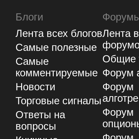
Блоги
Форум
Лента всех блогов
Лента 
форум
Самые полезные
Общие
Самые
комментируемые
Форум 
Новости
Форум
алготре
Торговые сигналы
Форум
Ответы на
опцион
вопросы
Форум