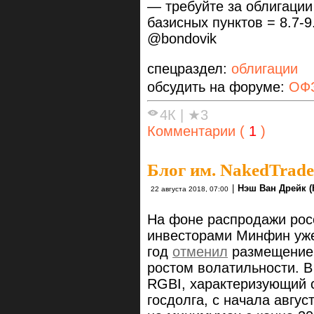
— требуйте за облигации
базисных пунктов = 8.7-9
@bondovik
спецраздел:
облигации
обсудить на форуме:
ОФЗ
4К
|
★3
Комментарии (
1
)
Блог им. NakedTrade
|
Нэш Ван Дрейк (
22 августа 2018, 07:00
На фоне распродажи рос
инвесторами Минфин уже
год
отменил
размещение 
ростом волатильности. 
RGBI, характеризующий 
госдолга, с начала авгус