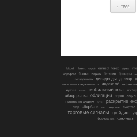
← туда
eurusd
forex
imo
bitcoin
brent
cnyrub
gbpusd
банки
биткоин
брокеры
биржа
аэрофлот
в
дивиденды
доллар
д
гмк норникель
индекс мб
инфляция
инвестиции в недвижимость
мобильный пост
лукойл
мосбир
магнит
облигации
обзор рынка
опрос
опцио
раскрытие ин
прогноз по акциям
путин
сбербанк
сбер
северсталь
смартлаб
сво
торговые сигналы
трейдинг
ук
фьючерсы
фьючерс ртс