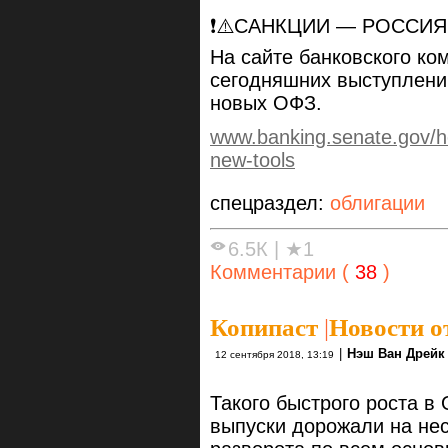
❗️⚠️САНКЦИИ — РОССИ
На сайте банковского ко
сегодняшних выступлений
новых ОФЗ.
www.banking.senate.gov/he
new-tools
спецраздел:
облигации
6.5К
|
★1
Комментарии (
38
)
Копипаст
|
Новости о
|
Нэш Ван Дрейк 
12 сентября 2018, 13:19
Такого быстрого роста в
выпуски дорожали на нес