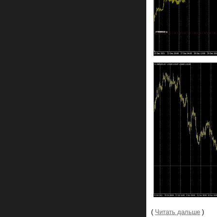
(
Читать дальше
)