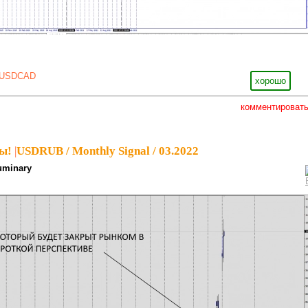
USDCAD
хорошо
комментироват
ы!
|
USDRUB / Monthly Signal / 03.2022
uminary