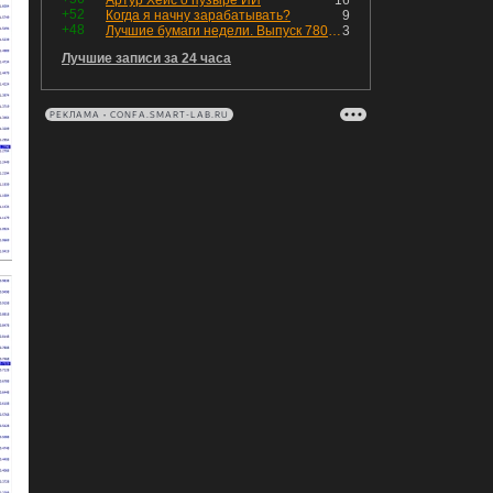
Артур Хейс о пузыре ИИ
16
+52
Когда я начну зарабатывать?
9
+48
Лучшие бумаги недели. Выпуск 780 – обновления для пятницы
3
Лучшие записи за 24 часа
РЕКЛАМА • CONFA.SMART-LAB.RU