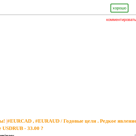
хорошо
комментироват
ы!
|
#EURCAD , #EURAUD / Годовые цели . Редкое явлени
е USDRUB - 33.00 ?
uminary