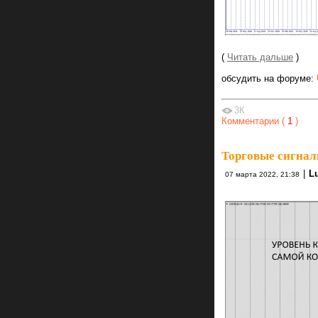
(
Читать дальше
)
обсудить на форуме:
3К
Комментарии (
1
)
Торговые сигнал
|
L
07 марта 2022, 21:38