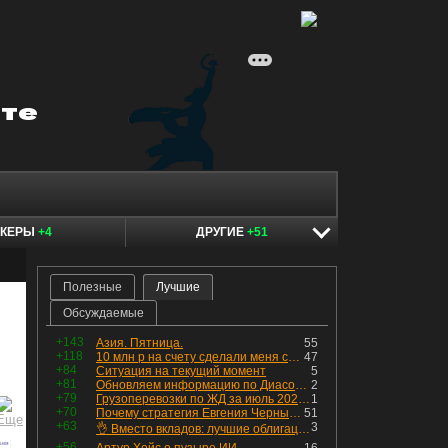
ОКЕРЫ
+4
ДРУГИЕ
+51
Полезные
Лучшие
Обсуждаемые
+143
Азия. Пятница.
55
+118
10 млн р на счету сделали меня счастливым? Ожидание vs Реальность!
47
+84
Ситуация на текущий момент
5
+81
Обновляем информацию по Диасофту: дивиденды и выкуп
2
+79
Грузоперевозки по ЖД за июль 2026 г. — четвёртый месяц подряд роста, чёрные металлы на уровне прошлого года, а каменный уголь в плюсе.
1
+70
Почему стратегия Евгения Черных приведет вас к убыткам в 2026 году
51
+63
3
👌 Вместо вкладов: лучшие облигации — только супер надёжные
+56