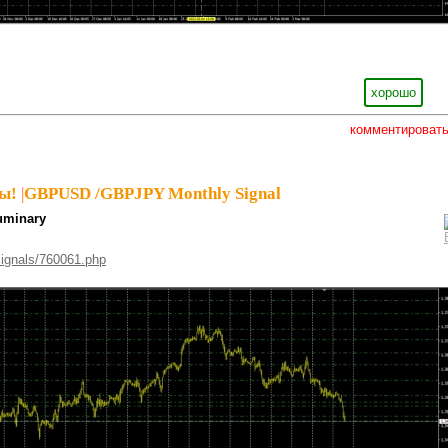
хорошо
комментироват
ы!
|
GBPUSD /GBPJPY Monthly Signal
uminary
signals/760061.php