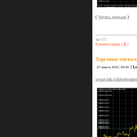
(
Читать дальше
)
841
Комментарии (
0
)
Торговые сигнал
|
L
07 марта 2022, 09:50
smart-lab.ru/blog/trade