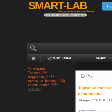
SMART-LAB
Но
Мы делаем деньги на бирже
РЕКЛАМА • CONFA.SMART-LAB.RU
КОТИРОВКИ
АКЦИИ
+1
За сегодня
Топиков: 296
форум акций: 432
остальные форумы: 1288
комментариев: 2952
Торговые сигнал
за месяц
исполнении .
|
L
07 марта 2022, 22:37