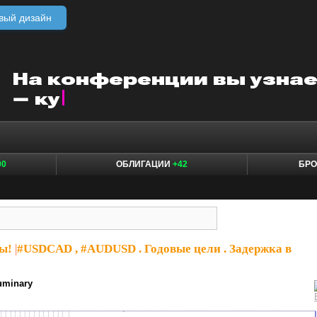
вый дизайн
00
ОБЛИГАЦИИ
+42
БР
ы!
|
#USDCAD , #AUDUSD . Годовые цели . Задержка в
uminary