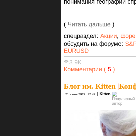
понимания географии сп
(
Читать дальше
)
спецраздел:
Акции
,
форе
обсудить на форуме:
S&P
EURUSD
3.9К
Комментарии (
5
)
Блог им. Kitten
|
Конф
|
Kitten
21 июля 2022, 12:47