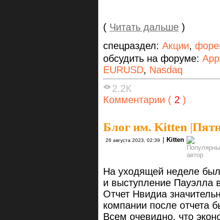
(
Читать дальше
)
спецраздел:
Акции
,
форе
обсудить на форуме:
App
EURUSD
,
Nasdaq
2.2К
Комментарии (
2
)
Блог им. Kitten
|
Пятн
|
Kitten
26 августа 2023, 02:39
На уходящей неделе был
и выступление Пауэлла 
Отчет Нвидиа значительн
компании после отчета 
Всем очевидно, что экон