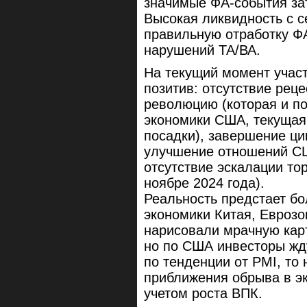
значимые ФА-события зат
Высокая ликвидность с с
правильную отработку ФА
нарушений ТА/ВА.
На текущий момент учас
позитив: отсутствие рец
революцию (которая и по
экономики США, текущая 
посадки), завершение ц
улучшение отношений СШ
отсутствие эскалации то
ноябре 2024 года).
Реальность предстает бо
экономики Китая, Еврозо
нарисовали мрачную кар
но по США инвесторы жду
по тенденции от PMI, то
приближения обрыва в эк
учетом роста ВПК.