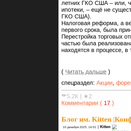
летних ГКО США – или, ч
ипотеки, – ещё не сущес
ГКО США).
Налоговая реформа, а в
первого срока, была при
Перестройка торговых о
частью была реализован
находятся в процессе, в 
(
Читать дальше
)
спецраздел:
Акции
,
форе
5.2К
|
★2
Комментарии (
17
)
Блог им. Kitten
|
Конф
|
Kitten
10 декабря 2025, 14:01