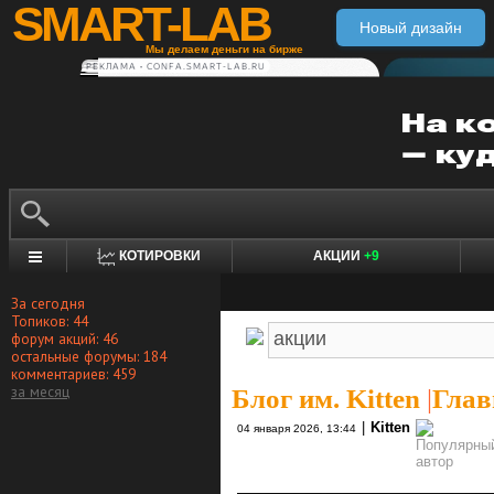
SMART-LAB
Новый дизайн
Мы делаем деньги на бирже
РЕКЛАМА • CONFA.SMART-LAB.RU
КОТИРОВКИ
АКЦИИ
+9
За сегодня
Топиков: 44
форум акций: 46
остальные форумы: 184
комментариев: 459
за месяц
Блог им. Kitten
|
Глав
|
Kitten
04 января 2026, 13:44