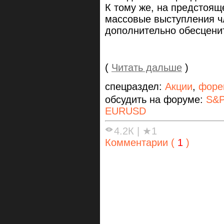
К тому же, на предстоя
массовые выступления ч
дополнительно обесцени
(
Читать дальше
)
спецраздел:
Акции
,
форе
обсудить на форуме:
S&P
EURUSD
4.2К
|
★1
Комментарии (
1
)