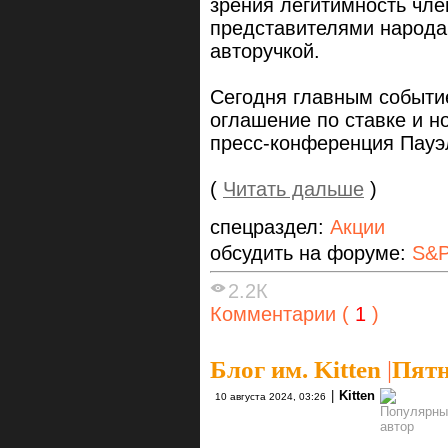
зрения легитимность чл
представителями народа,
авторучкой.
Сегодня главным событи
оглашение по ставке и н
пресс-конференция Пауэл
(
Читать дальше
)
спецраздел:
Акции
обсудить на форуме:
S&P
2.2К
Комментарии (
1
)
Блог им. Kitten
|
Пятн
|
Kitten
10 августа 2024, 03:26