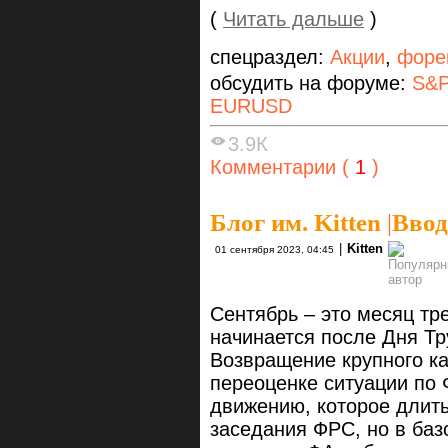
(
Читать дальше
)
спецраздел:
Акции
,
форе
обсудить на форуме:
S&P
EURUSD
3.9К
Комментарии (
1
)
Блог им. Kitten
|
Ввод
|
Kitten
01 сентября 2023, 04:45
Сентябрь – это месяц тре
начинается после Дня Тру
Возвращение крупного ка
переоценке ситуации по 
движению, которое длить
заседания ФРС, но в баз