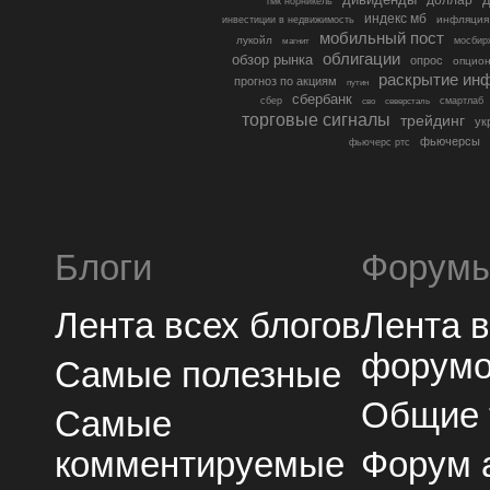
гмк норникель
индекс мб
инфляция
инвестиции в недвижимость
мобильный пост
лукойл
мосбир
магнит
облигации
обзор рынка
опрос
опцио
раскрытие ин
прогноз по акциям
путин
сбербанк
сбер
северсталь
смартлаб
сво
торговые сигналы
трейдинг
ук
фьючерсы
фьючерс ртс
Блоги
Форум
Лента всех блогов
Лента 
форум
Самые полезные
Общие
Самые
комментируемые
Форум 