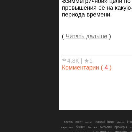
«симметричной» цели по 
превышения её на какую-
периода времени.
(
Читать дальше
)
4.8К
|
★1
Комментарии (
4
)
eurusd
forex
imo
bitcoin
brent
cnyrub
gbpusd
банки
биткоин
брокеры
биржа
аэрофлот
в
дивиденды
доллар
д