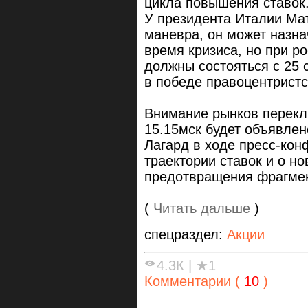
цикла повышения ставок
У президента Италии Ма
маневра, он может назна
время кризиса, но при р
должны состояться с 25 
в победе правоцентристс
Внимание рынков перекл
15.15мск будет объявлен
Лагард в ходе пресс-кон
траектории ставок и о н
предотвращения фрагмен
(
Читать дальше
)
спецраздел:
Акции
4.3К
|
★1
Комментарии (
10
)