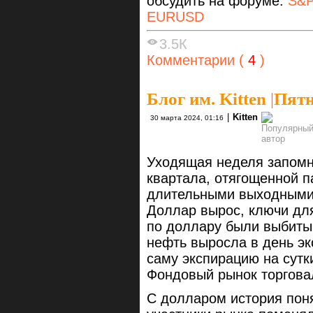
обсудить на форуме:
S&P
EURUSD
3.5К
Комментарии (
4
)
Блог им. Kitten
|
Пятн
|
Kitten
30 марта 2024, 01:16
Уходящая неделя запомн
квартала, отягощенной 
длительными выходными
Доллар вырос, ключи дл
по доллару были выбиты
нефть выросла в день эк
саму экспирацию на сутк
Фондовый рынок торговал
С долларом история пон