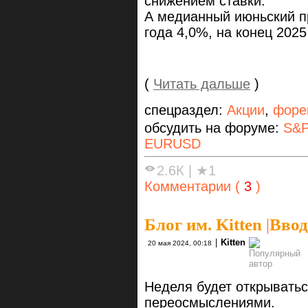
снижением ставки.
А медианный июньский п
года 4,0%, на конец 2025
(
Читать дальше
)
спецраздел:
Акции
,
форе
обсудить на форуме:
S&P
EURUSD
2.6К
|
★1
Комментарии (
3
)
Блог им. Kitten
|
Ввод
|
Kitten
20 мая 2024, 00:18
Неделя будет открывать
переосмыслениями.