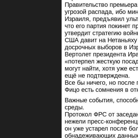
Правительство премьера
угрозой распада, ибо мин
Израиля, предъявил ульт
что его партия покинет п
утвердит стратегию войны
США давит на Нетаньяху 
досрочных выборов в Изр
Вертолет президента Ир
«потерпел жесткую посадк
могут найти, хотя уже ес
ещё не подтверждена.
Все бы ничего, но после
Фицо есть сомнения в о
Важные события, способн
среды.
Протокол ФРС от заседа
нежели пресс-конференц
он уже устарел после бо
обнадеживающих данных 