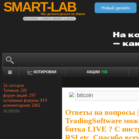
SMART-LAB
Новый дизайн
Мы делаем деньги на бирже
РЕКЛАМА • CONFA.SMART-LAB.RU
КОТИРОВКИ
АКЦИИ
+58
За сегодня
Топиков: 205
форум акций: 297
остальные форумы: 819
комментариев: 2062
за месяц
Ответы на вопросы
|
TradingSoftware мож
битка LIVE ? С ин
RSI etc. Спасибо все