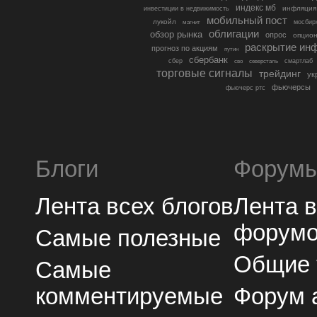
индекс мб
инфляция
инвестиции в недвижимость
мобильный пост
лукойл
мосбир
магнит
облигации
обзор рынка
опрос
опцио
раскрытие ин
прогноз по акциям
путин
сбербанк
сбер
северсталь
смартлаб
сво
торговые сигналы
трейдинг
ук
фьючерсы
фьючерс ртс
Блоги
Форум
Лента всех блогов
Лента 
форум
Самые полезные
Общие
Самые
комментируемые
Форум 