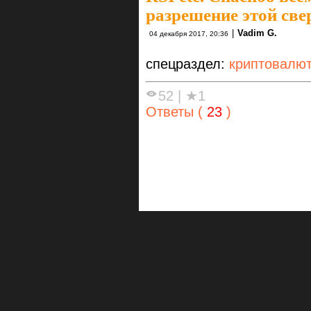
разрешение этой све
|
Vadim G.
04 декабря 2017, 20:36
спецраздел:
криптовалю
52
|
★1
Ответы (
23
)