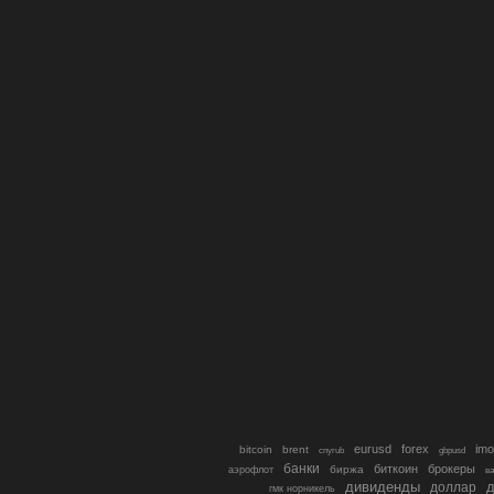
eurusd
forex
imo
bitcoin
brent
cnyrub
gbpusd
банки
биткоин
брокеры
биржа
аэрофлот
в
дивиденды
доллар
д
гмк норникель