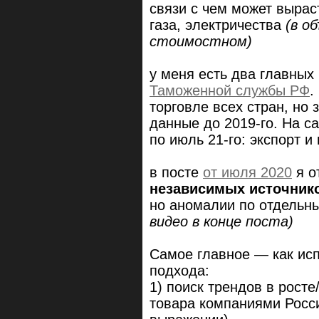
связи с чем может выраст
газа, электричества
(в о
стоимостном)
у меня есть два главных
Таможенной службы РФ
.
торговле всех стран, но з
данные до 2019-го. На с
по июль 21-го: экспорт 
в посте
от июля 2020
я о
независимых источнико
но аномалии по отдельн
видео в конце поста)
Самое главное — как исп
подхода:
1) поиск трендов в росте
товара компаниями Росс