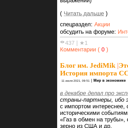
выражении)
(
Читать дальше
)
спецраздел:
Акции
обсудить на форуме:
Ин
437
|
★1
Комментарии (
0
)
Блог им. JediMik
|
Эт
История импорта СС
|
Мир в экономике
11 июля 2021, 09:51
в декабре делал про эк
страны-партнеры, ибо 
с импортом интереснее, 
историческими событиям
«Газ в обмен на трубы»,
зерно из США и др.