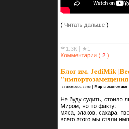
(
Читать дальше
)
1.3К
|
★1
Комментарии (
2
)
Блог им. JediMik
|
Ве
"импортозамещения"
|
Мир в экономике
17 июля 2020, 13:00
Не буду судить, стоило л
Миром, но по факту:
мяса, злаков, сахара, тв
всего этого мы стали и