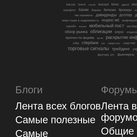
eurusd
forex
imo
bitcoin
brent
cnyrub
gbpusd
банки
биткоин
брокеры
биржа
аэрофлот
в
дивиденды
доллар
д
гмк норникель
индекс мб
инфляция
инвестиции в недвижимость
мобильный пост
лукойл
мосбир
магнит
облигации
обзор рынка
опрос
опцио
раскрытие ин
прогноз по акциям
путин
сбербанк
сбер
северсталь
смартлаб
сво
торговые сигналы
трейдинг
ук
фьючерсы
фьючерс ртс
Блоги
Форум
Лента всех блогов
Лента 
форум
Самые полезные
Общие
Самые