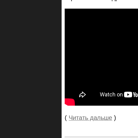
(
Читать дальше
)