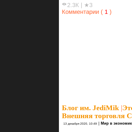
2.3К
|
★3
Комментарии (
1
)
Блог им. JediMik
|
Эт
Внешняя торговля С
|
Мир в экономик
13 декабря 2020, 10:49