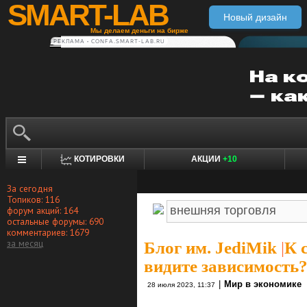
SMART-LAB
Новый дизайн
Мы делаем деньги на бирже
РЕКЛАМА • CONFA.SMART-LAB.RU
КОТИРОВКИ
АКЦИИ
+10
За сегодня
Топиков: 116
форум акций: 164
остальные форумы: 690
комментариев: 1679
за месяц
Блог им. JediMik
|
К 
видите зависимость
|
Мир в экономике
28 июля 2023, 11:37