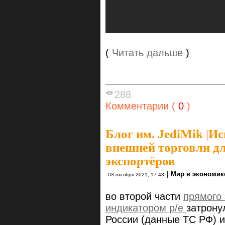
(
Читать дальше
)
288
Комментарии (
0
)
Блог им. JediMik
|
Ис
внешней торговли дл
экспортёров
|
Мир в экономик
03 октября 2021, 17:43
во второй части
прямого 
индикатором p/e
затрону
России (данные ТС РФ) и