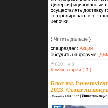
Диверсифицированный п
осуществлять доставку г
контролировать все эта
цепочки.
(
Читать дальше
)
спецраздел:
Акции
обсудить на форуме:
ДВ
680
|
★3
Комментарии (
0
)
Блог им. Investovizat
2023. Стоит ли поку
|
Инвестовизация
15 октября 2023, 12:32