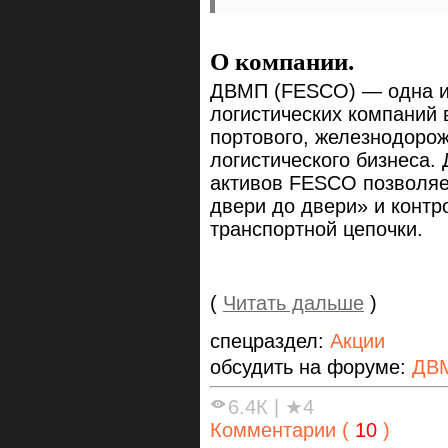
О компании.
ДВМП (FESCO) — одна из
логистических компаний 
портового, железнодорож
логистического бизнеса
активов FESCO позволяет
двери до двери» и конт
транспортной цепочки.
(
Читать дальше
)
спецраздел:
Акции
обсудить на форуме:
ДВ
6.4К
|
★4
Комментарии (
10
)