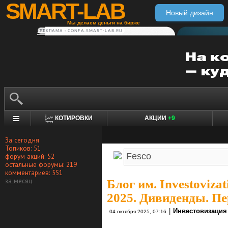
SMART-LAB
Новый дизайн
Мы делаем деньги на бирже
РЕКЛАМА • CONFA.SMART-LAB.RU
КОТИРОВКИ
АКЦИИ
+9
За сегодня
Топиков: 51
форум акций: 52
остальные форумы: 219
комментариев: 551
за месяц
Блог им. Investovizat
2025. Дивиденды. П
|
Инвестовизация
04 октября 2025, 07:16