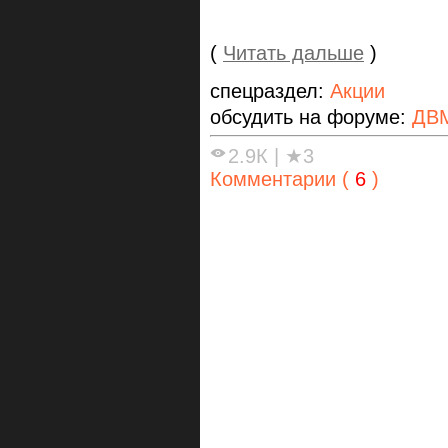
(
Читать дальше
)
спецраздел:
Акции
обсудить на форуме:
ДВ
2.9К
|
★3
Комментарии (
6
)