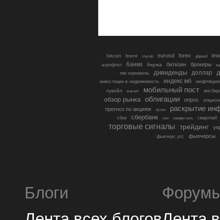
eurusd
forex
imo
bitcoin
brent
cnyrub
gbpusd
банки
биткоин
брокеры
биржа
аэрофлот
в
дивиденды
доллар
д
гмк норникель
индекс мб
инфляция
инвестиции в недвижимость
мобильный пост
лукойл
мосбир
магнит
облигации
обзор рынка
опрос
опцио
раскрытие ин
прогноз по акциям
путин
сбербанк
сбер
северсталь
смартлаб
сво
торговые сигналы
трейдинг
ук
фьючерсы
фьючерс ртс
Блоги
Форум
Лента всех блогов
Лента 