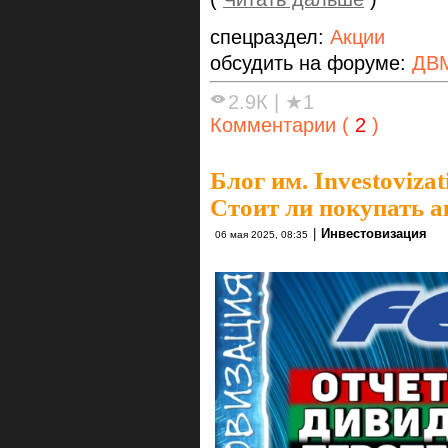
спецраздел:
Акции
обсудить на форуме:
ДВ
2.9К
|
★1
Комментарии (
2
)
Блог им. Investovizat
Стоит ли покупать 
|
Инвестовизация
06 мая 2025, 08:35