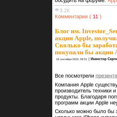
обсудить на форуме:
App
3.2К
Комментарии (
11
)
Блог им. Investor_Se
акции Apple, получи
Сколько бы заработа
покупали бы акции 
|
Инвестор Серг
16 сентября 2020, 09:51
Все посмотрели
презент
Компания Apple существу
производитель техники 
продукты. Благодаря поп
программ акции Apple не
Сколько можно было бы 