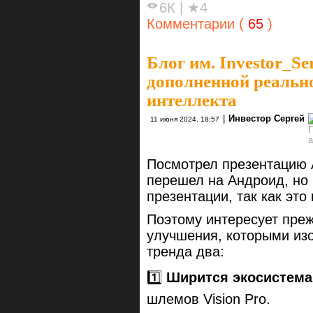
6К
|
★4
Комментарии (
65
)
Блог им. Investor_Se
дополненной реально
интеллекта
|
Инвестор Сергей
11 июня 2024, 18:57
Посмотрел презентацию 
перешел на Андроид, но
презентации, так как это
Поэтому интересует преж
улучшения, которыми из
тренда два:
1️⃣
Ширится экосистема
шлемов Vision Pro.