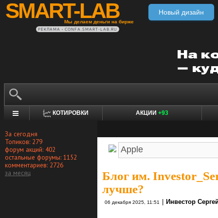
SMART-LAB
Новый дизайн
Мы делаем деньги на бирже
РЕКЛАМА • CONFA.SMART-LAB.RU
КОТИРОВКИ
АКЦИИ
+93
За сегодня
Топиков: 279
форум акций: 402
остальные форумы: 1152
комментариев: 2726
за месяц
Блог им. Investor_Se
лучше?
|
Инвестор Серге
06 декабря 2025, 11:51