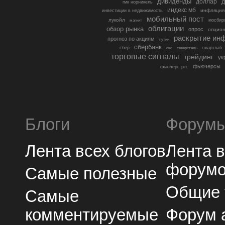
дивиденды
доллар
д
гмк норникель
индекс мб
инфляция
инвестиции в недвижимость
мобильный пост
лукойл
мосбир
магнит
облигации
обзор рынка
опрос
опцио
раскрытие ин
прогноз по акциям
путин
сбербанк
сбер
северсталь
смартлаб
сво
торговые сигналы
трейдинг
ук
фьючерсы
фьючерс ртс
Блоги
Форум
Лента всех блогов
Лента 
форум
Самые полезные
Общие
Самые
комментируемые
Форум 