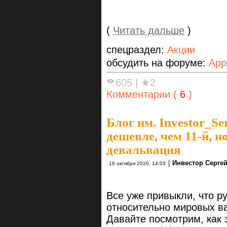
(
Читать дальше
)
спецраздел:
Акции
обсудить на форуме:
App
605
|
★2
Комментарии (
6
)
Блог им. Investor_Se
дешевле, чем 11-й, н
девальвация
|
Инвестор Серге
16 октября 2020, 14:03
Все уже привыкли, что р
относительно мировых в
Давайте посмотрим, как 