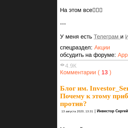
На этом все🤷🏻‍♂️
---
У меня есть
Телеграм
и
спецраздел:
Акции
обсудить на форуме:
App
4.9К
Комментарии (
13
)
Блог им. Investor_Se
Почему к этому приб
против?
|
Инвестор Сергей
13 августа 2020, 13:31