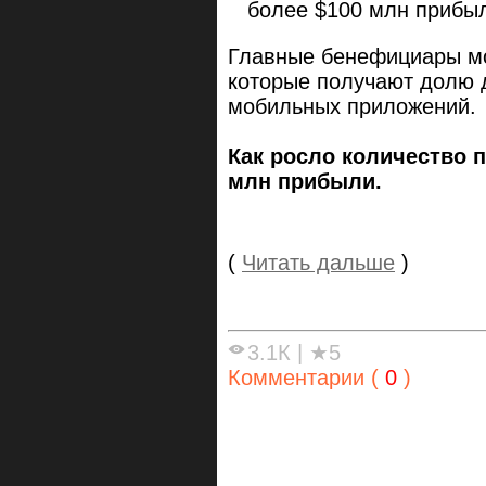
более $100 млн прибы
Главные бенефициары моб
которые получают долю д
мобильных приложений
Как росло количество 
млн прибыли.
(
Читать дальше
)
3.1К
|
★5
Комментарии (
0
)