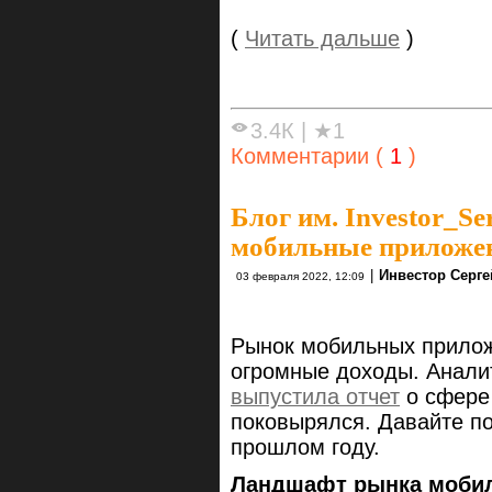
(
Читать дальше
)
3.4К
|
★1
Комментарии (
1
)
Блог им. Investor_Se
мобильные приложен
|
Инвестор Серге
03 февраля 2022, 12:09
Рынок мобильных прилож
огромные доходы. Анали
выпустила отчет
о сфере
поковырялся. Давайте по
прошлом году.
Ландшафт рынка мобил