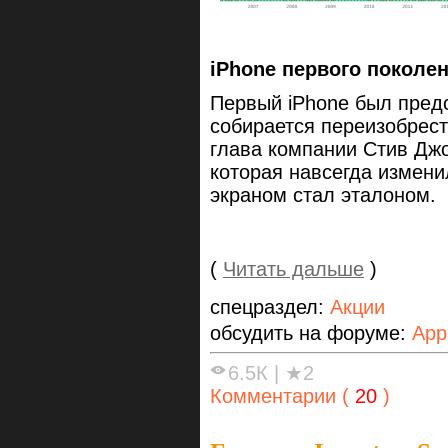
iPhone первого поколен
Первый iPhone был предс
собирается переизобрес
глава компании Стив Дж
которая навсегда измен
экраном стал эталоном.
(
Читать дальше
)
спецраздел:
Акции
обсудить на форуме:
App
6.5К
|
★2
Комментарии (
20
)