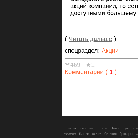
акций компании, то ес
доступными большему 
(
Читать дальше
)
спецраздел:
Акции
469
|
★1
Комментарии (
1
)
eurusd
forex
imo
bitcoin
brent
cnyrub
gbpusd
банки
биткоин
брокеры
биржа
аэрофлот
в