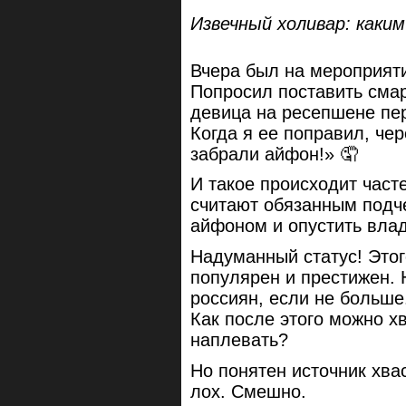
Извечный холивар: как
Вчера был на мероприят
Попросил поставить смар
девица на ресепшене пер
Когда я ее поправил, че
забрали айфон!» 🤦
И такое происходит част
считают обязанным подч
айфоном и опустить вла
Надуманный статус! Этог
популярен и престижен. 
россиян, если не больш
Как после этого можно хв
наплевать?
Но понятен источник хвас
лох. Смешно.