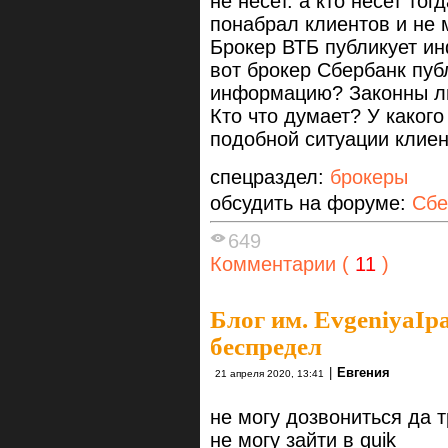
не несет. а кто несет тог
понабрал клиентов и не
Брокер ВТБ публикует и
вот брокер Сбербанк пу
информацию? Законны ли
Кто что думает? У какого
подобной ситуации клиен
спецраздел:
брокеры
обсудить на форуме:
Сбе
649
Комментарии (
11
)
Блог им. EvgeniyaIp
беспредел
|
Евгения
21 апреля 2020, 13:41
не могу дозвониться да 
не могу зайти в quik