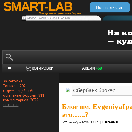
SMART-LAB
Новый дизайн
Мы делаем деньги на бирже
РЕКЛАМА • CONFA.SMART-LAB.RU
КОТИРОВКИ
АКЦИИ
+58
За сегодня
Топиков: 202
форум акций: 292
остальные форумы: 811
комментариев: 2039
за месяц
Блог им. EvgeniyaIp
это.......?
|
Евгения
07 сентября 2020, 22:40