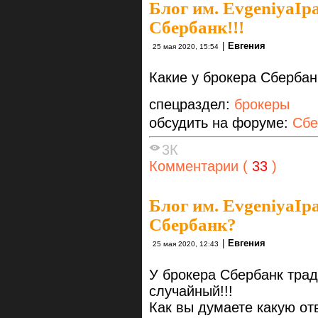
Блог им. EvgeniyaIp
Сбербанк!!!
|
Евгения
25 мая 2020, 15:54
Какие у брокера Сбербан
спецраздел:
брокеры
обсудить на форуме:
Сбе
3К
Комментарии (
33
)
Блог им. EvgeniyaIp
Сбербанк?
|
Евгения
25 мая 2020, 12:43
У брокера Сбербанк трад
случайный!!!
Как вы думаете какую от