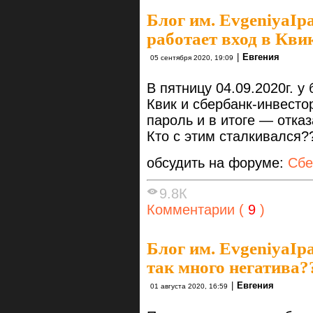
Блог им. EvgeniyaIp
работает вход в Кви
|
Евгения
05 сентября 2020, 19:09
В пятницу 04.09.2020г. у
Квик и сбербанк-инвесто
пароль и в итоге — отказ
Кто с этим сталкивался?
обсудить на форуме:
Сбе
9.8К
Комментарии (
9
)
Блог им. EvgeniyaIp
так много негатива?
|
Евгения
01 августа 2020, 16:59