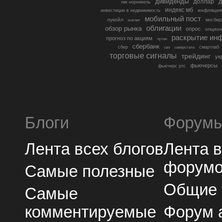
дивиденды
доллар
д
гмк норникель
индекс мб
инфляция
инвестиции в недвижимость
мобильный пост
лукойл
мосбир
магнит
облигации
обзор рынка
опрос
опцио
раскрытие ин
прогноз по акциям
путин
сбербанк
сбер
северсталь
смартлаб
сво
торговые сигналы
трейдинг
ук
фьючерсы
фьючерс ртс
Блоги
Форум
Лента всех блогов
Лента 
форум
Самые полезные
Общие
Самые
комментируемые
Форум 