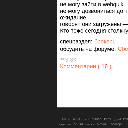
не могу зайти в webquik
не могу дозвониться до 
ожидание
говорят они загружены 
Кто тоже сегодня столкн
спецраздел:
брокеры
обсудить на форуме:
Сбе
3.8К
Комментарии (
16
)
eurusd
forex
imo
bitcoin
brent
cnyrub
gbpusd
банки
биткоин
брокеры
биржа
аэрофлот
в