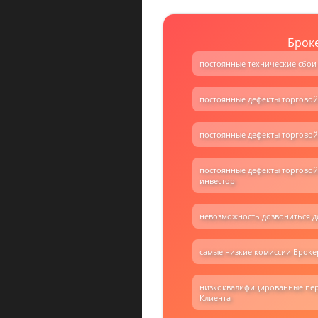
Броке
постоянные технические сбои
постоянные дефекты торгово
постоянные дефекты торгово
постоянные дефекты торгово
инвестор
невозможность дозвониться д
самые низкие комиссии Броке
низкоквалифицированные перс
Клиента