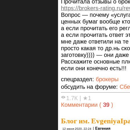
Прочитала отзывы о брок
https://brokers-rating.ru/r
Вопрос — почему «услуга
ценных бумаг вообще кто
а если прочитать его регл
а если прочитать ответ 
мне даже ответили на те 
просто какая то др.нь ск
заготовку)))) — они даже
Расскажите основные пл
если они конечно есть!!!
спецраздел:
брокеры
обсудить на форуме:
Сбе
1.7К
|
★1
Комментарии (
39
)
Блог им. EvgeniyaIp
|
Евгения
12 июня 2020, 22:24