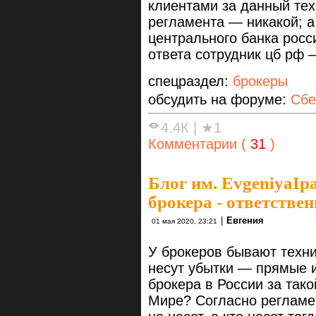
клиентами за данный тех
регламента — никакой; а
центрального банка росси
ответа сотрудник цб рф —
спецраздел:
брокеры
обсудить на форуме:
Сбе
4.4К
|
★1
Комментарии (
31
)
Блог им. EvgeniyaIp
брокера - ответстве
|
Евгения
01 мая 2020, 23:21
У брокеров бывают техни
несут убытки — прямые и
брокера в России за тако
Мире? Согласно регламен