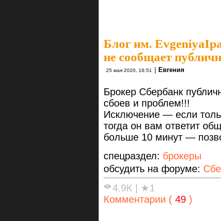
Блог им. EvgeniyaIp
не сообщает публичн
|
Евгения
25 мая 2020, 16:51
Брокер Сбербанк публичн
сбоев и проблем!!!
Исключение — если толь
тогда он вам ответит о
больше 10 минут — позво
спецраздел:
брокеры
обсудить на форуме:
Сбе
4.9К
|
★1
Комментарии (
49
)