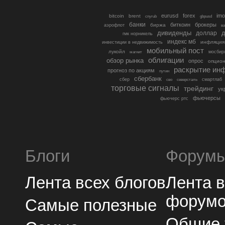
eurusd
forex
imo
bitcoin
brent
cnyrub
gbpusd
банки
биткоин
брокеры
биржа
аэрофлот
в
дивиденды
доллар
д
гмк норникель
индекс мб
инфляция
инвестиции в недвижимость
мобильный пост
лукойл
мосбир
магнит
облигации
обзор рынка
опрос
опцио
раскрытие ин
прогноз по акциям
путин
сбербанк
сбер
северсталь
смартлаб
сво
торговые сигналы
трейдинг
ук
фьючерсы
фьючерс ртс
Блоги
Форум
Лента всех блогов
Лента 
форум
Самые полезные
Общие