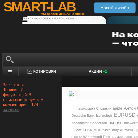
SMART-LAB
Новый дизайн
Мы делаем деньги на бирже
РЕКЛАМА • CONFA.SMART-LAB.RU
КОТИРОВКИ
АКЦИИ
+1
За сегодня
Топиков: 7
форум акций: 9
остальные форумы: 70
комментариев: 174
Aнтoн 
apple
за месяц
экономика Словакии
EURUSD
Euroclear
Deutsche Bank
headhunter
Henderson
HKDUSD
huawei t
Mitsui OSK
MOL
nikkei индекс
nvidia
O
Wintershall Dea
usdchf
X5
Абу-Даби
Ав