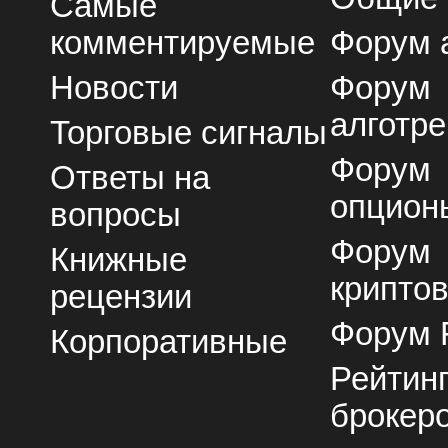
Самые
комментируемые
Форум 
Новости
Форум
алготре
Торговые сигналы
Форум
Ответы на
опцион
вопросы
Форум
Книжные
крипто
рецензии
Форум 
Корпоративные
Рейтин
брокер