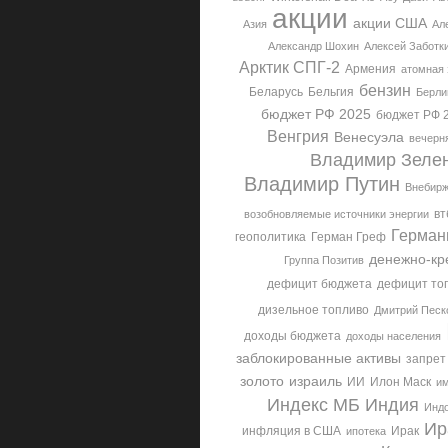
акции
акции США
Азия
Ал
Александр Шохин
Алексей Заботк
Арктик СПГ-2
Армения
атомная 
бензин
Беларусь
Бельгия
Берли
бюджет РФ 2025
бюджет РФ 
Венгрия
Венесуэла
вечерня
Владимир Зеле
Владимир Путин
Внебирж
вт
возобновляемые источники энергии
Герман
геополитика
Герман Греф
денежно-кр
Группа Позитив
дефицит бюджета
дефицит то
дизельное топливо
Дмитрий Песк
доходы бюджета
доходы населения
заблокированные активы
запрет
золото
израиль
ИИ
Илон Маск
им
Индекс МБ
Индия
Инд
Ир
инфляция в США
Ирак
ипотека