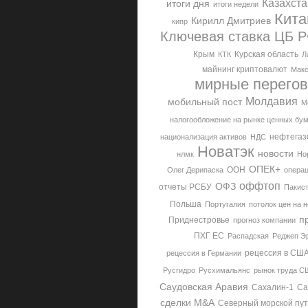
Казахста
итоги дня
итоги недели
Кита
Кирилл Дмитриев
кипр
Ключевая ставка ЦБ 
Крым
Курская область
КТК
Л
майнинг криптовалют
Макс
мирные перего
Молдавия
мобильный пост
М
налогообложение на рынке ценных бум
нефтегаз
национализация активов
НДС
Новатэк
новости
нлмк
Но
ОПЕК+
ООН
Олег Дерипаска
операц
оффтоп
ОФЗ
отчеты РСБУ
Пакис
Польша
Португалия
потолок цен на 
п
Приднестровье
прогноз компании
ПХГ ЕС
Распадская
Реджеп Э
рецессия в СШ
рецессия в Германии
Русгидро
Русхимальянс
рынок труда С
Саудовская Аравия
Сахалин-1
Са
сделки M&A
Северный морской пут