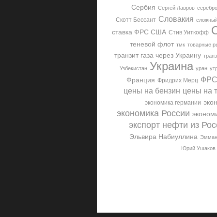
Сербия
Сергей Лавров
серебр
Словакия
Скотт Бессант
сложный
ставка ФРС США
Стив Уиткофф
теневой флот
тмк
товарные р
транзит газа через Украину
транз
Украина
Узбекистан
уран
ут
ФРС
Франция
Фридрих Мерц
цены на бензин
цены на 
эко
экономика германии
экономика России
эконом
экспорт нефти из Рос
Эльвира Набиуллина
Эмман
Юрий Ушаков