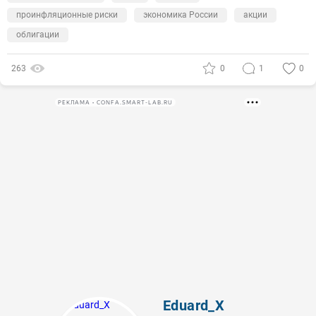
проинфляционные риски
экономика России
акции
облигации
263
0
1
0
РЕКЛАМА • CONFA.SMART-LAB.RU
Eduard_X