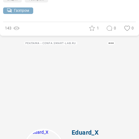
Газпром
143
1
0
0
РЕКЛАМА • CONFA.SMART-LAB.RU
Eduard_X