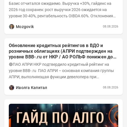
Базис отчитался ожидаемо. Выручка +30%, гайденс на
2026 год сохранен: рост выручки 2026 ожидается на
уровне 30-40%, рентабельность OIBDA 60%. Отклонения
значений отчета 2-го квартала от модели —...
Mozgovik
08.08.2026
Обновление кредитных рейтингов в ВДО и
розничных облигациях (АПРИ подтвержден на
уровне BBB-.ru от НКР / АО РОЛЬФ понижен до
А-(RU) / Элит Строй присвоен на уровне BBB.ru)
🟢ПАО АПРИ НКР подтвердило кредитный рейтинг на
уровне BBB-.ru ПАО АПРИ – основная компания группы
АПРИ, выполняющая функции девелопера при
реализации проектов. Группа с 2014 года...
Иволга Капитал
08.08.2026