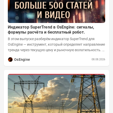
Индикатор SuperTrend в OsEngine: сигналы,
формулы расчёта и бесплатный робот.
В этом выпуске разберём индикатор SuperTrend для
OsEngine — инструмент, который определяет направление
тренда через текущую цену и рыночную волатильность. В
отличие от сложных осцилляторов, он...
OsEngine
08.08.2026