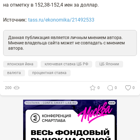
на отметку в 152,38-152,4 иен за доллар.
Источник:
tass.ru/ekonomika/21492533
Данная публикация является личным мнением автора.
Мнение владельца сайта может не совпадать с мнением
автора.
японская йена
ключевая ставка ЦБ РФ
ЦБ Японии
валюта
процентная ставка
200
0
0
0
РЕКЛАМА • CONFA.SMART-LAB.RU