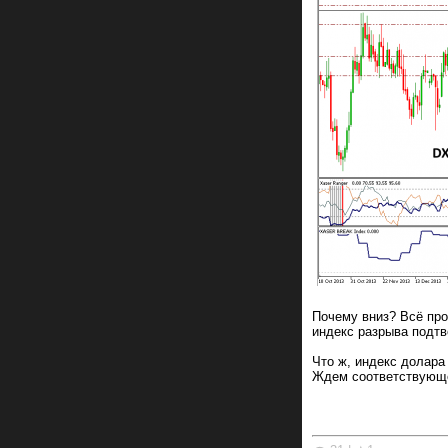
Почему вниз? Всё прос
индекс разрыва подтв
Что ж, индекс долара
Ждем соответствующей