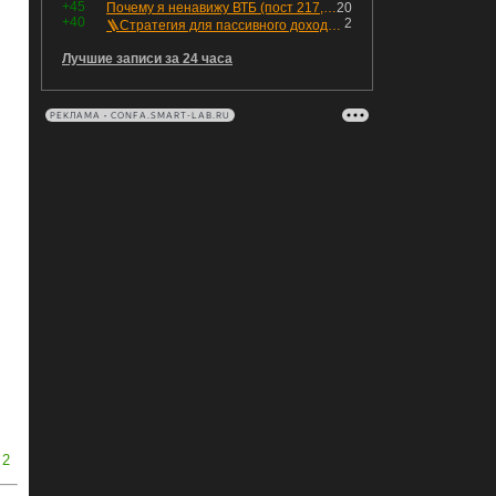
+45
Почему я ненавижу ВТБ (пост 217, 12+)
20
+40
2
🪜Стратегия для пассивного дохода: Лестница облигаций
Лучшие записи за 24 часа
РЕКЛАМА • CONFA.SMART-LAB.RU
2