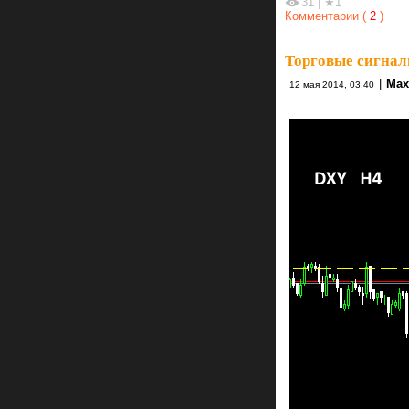
31
|
★1
Комментарии (
2
)
Торговые сигнал
|
Max
12 мая 2014, 03:40