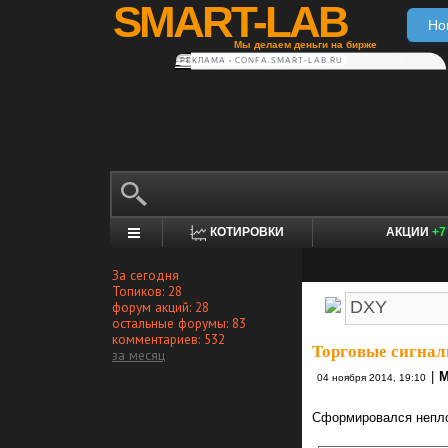
SMART-LAB
Но
Мы делаем деньги на бирже
РЕКЛАМА • CONFA.SMART-LAB.RU
КОТИРОВКИ
АКЦИИ
+7
За сегодня
Топиков: 28
форум акций: 28
остальные форумы: 83
комментариев: 532
Торговые сигнал
за месяц
|
M
04 ноября 2014, 19:10
Сформировался непло