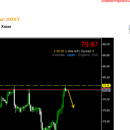
комментироват
ы!
|
#DXY
 Xaser