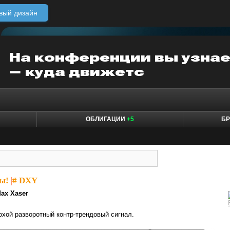
вый дизайн
ОБЛИГАЦИИ
+5
БР
ы!
|
# DXY
ax Xaser
хой разворотный контр-трендовый сигнал.