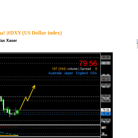
ы!
|
#DXY (US Dollar index)
ax Xaser