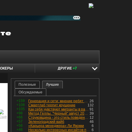
ОКЕРЫ
ДРУГИЕ
+7
Полезные
Лучшие
Обсуждаемые
+159
Генерация и сети: мнение ребят из индустрии
26
+108
Смартлаб терпит крушение
132
+105
Как себя чувствуют мигранты в раю, в который они так стремились
91
+98
Метод Геллы. "Черный" август 2026 - быть или не быть?
39
+66
Струковщина - это стиль поведения, известный всем в секторе золотодобычи.
12
+57
Зеленоградский вайб
46
+56
«Карьера менеджера» Ли Якокки
6
+46
Несколько интересных инсайтов по "Озону"
6