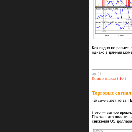
Как видно по разметк
однако в данный моме
31
Комментарии (
10
)
Торговые сигнал
|
15 августа 2014, 00:13
Лето — ватное время
Похоже, что волатиль
снижения US доллара,