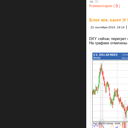
30
Комментарии (
0
)
Блог им. xaser
|
#
|
22 сентября 2014, 19:14
DXY сейчас перегрет 
На графике отмечены