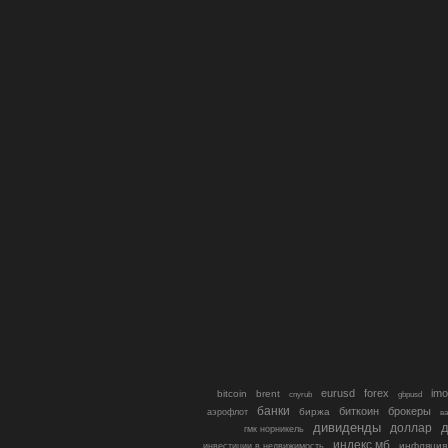
eurusd
forex
imo
bitcoin
brent
cnyrub
gbpusd
банки
биткоин
брокеры
биржа
аэрофлот
в
дивиденды
доллар
д
гмк норникель
индекс мб
инфляция
инвестиции в недвижимость