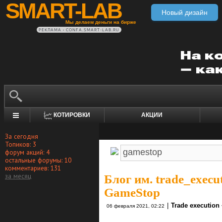
SMART-LAB
Новый дизайн
Мы делаем деньги на бирже
РЕКЛАМА • CONFA.SMART-LAB.RU
КОТИРОВКИ
АКЦИИ
За сегодня
Топиков: 3
форум акций: 4
остальные форумы: 10
комментариев: 131
за месяц
Блог им. trade_execu
GameStop
|
Trade execution
06 февраля 2021, 02:22