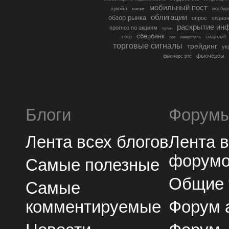
мобильный пост
лукойл
мосбир
магнит
облигации
обзор рынка
опрос
опцио
раскрытие ин
прогноз по акциям
путин
сбербанк
сбер
северсталь
смартлаб
сво
торговые сигналы
трейдинг
ук
фьючерсы
фьючерс ртс
Блоги
Форум
Лента всех блогов
Лента 
форум
Самые полезные
Общие
Самые
комментируемые
Форум 