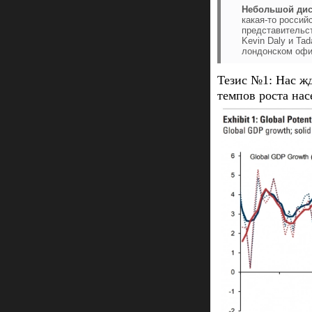
Небольшой дис
какая-то россий
представительст
Kevin Daly и T
лондонском офи
Тезис №1: Нас жд
темпов роста на