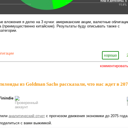
е вложения я делю на 3 кучки: американские акции, валютные облигаци
а (преимущественно китайские). Результаты буду описывать также с
категории.
блигации
хорошо
комментироват
тилоиды из Goldman Sachs рассказали, что нас ждет в 20
Finindie
стили
аналитический отчет
с прогнозом движения экономики до 2075 года
в поделиться с вами выжимкой.