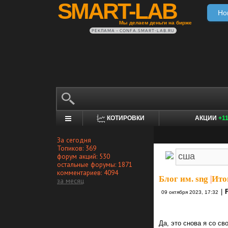
SMART-LAB
Но
Мы делаем деньги на бирже
РЕКЛАМА • CONFA.SMART-LAB.RU
КОТИРОВКИ
АКЦИИ
+1
За сегодня
Топиков: 369
форум акций: 530
остальные форумы: 1871
комментариев: 4094
Блог им. sng
|
Ито
за месяц
|
09 октября 2023, 17:32
Да, это снова я со св