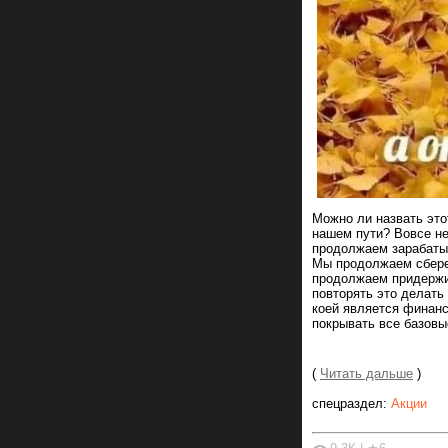
Можно ли назвать это
нашем пути? Вовсе не
продолжаем зарабатыв
Мы продолжаем сбере
продолжаем придержи
повторять это делать
коей является финанс
покрывать все базовы
(
Читать дальше
)
спецраздел:
Акции