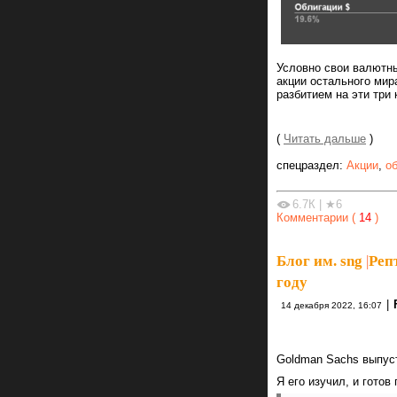
Условно свои валютны
акции остального мир
разбитием на эти три 
(
Читать дальше
)
спецраздел:
Акции
,
о
6.7К
|
★6
Комментарии (
14
)
Блог им. sng
|
Реп
году
|
14 декабря 2022, 16:07
Goldman Sachs выпу
Я его изучил, и гото