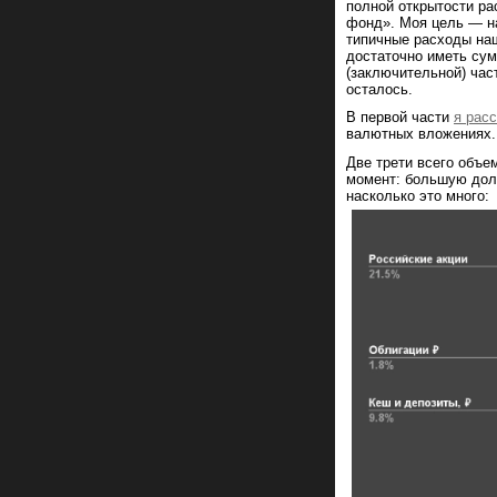
полной открытости ра
фонд». Моя цель — на
типичные расходы наш
достаточно иметь су
(заключительной) част
осталось.
В первой части
я рас
валютных вложениях.
Две трети всего объе
момент: большую дол
насколько это много: