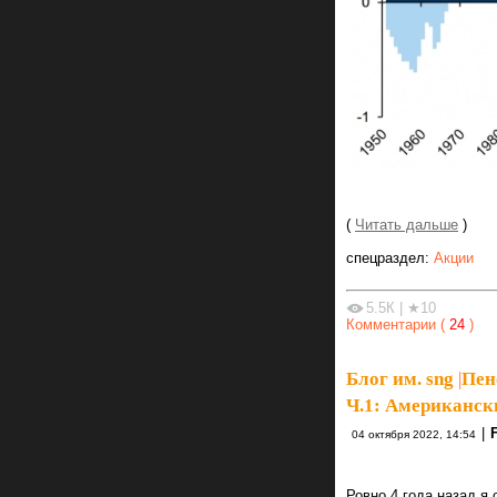
(
Читать дальше
)
спецраздел:
Акции
5.5К
|
★10
Комментарии (
24
)
Блог им. sng
|
Пен
Ч.1: Американски
|
04 октября 2022, 14:54
Ровно 4 года назад я