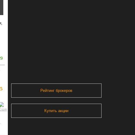
и,
29
ь
75
Рейтинг брокеров
Купить акции
.