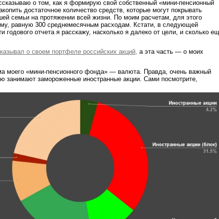
ссказываю о том, как я формирую свой собственный «мини-пенсионный
копить достаточное количество средств, которые могут покрывать
ей семьи на протяжении всей жизни. По моим расчетам, для этого
мму, равную 300 среднемесячным расходам. Кстати, в следующей
и годового отчета я расскажу, насколько я далеко от цели, и сколько е
сказывал о своем портфеле российских акций,
а эта часть — о моих
ма моего «мини-пенсионного фонда» — валюта. Правда, очень важный
ю занимают замороженные иностранные акции. Сами посмотрите,