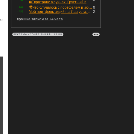
10
⛽️Евротранс в руинах. Грустный пост😶😞 Что изменилось в облигациях?
+44
🎥Что случилось с портфелем в июле - честный разбор / Инвестировать Просто
0
+44
Мой портфель акций на 7 августа. Покупки активов и реинвестирование дивидендов. Создание пассивного дохода
2
Лучшие записи за 24 часа
ще
РЕКЛАМА • CONFA.SMART-LAB.RU