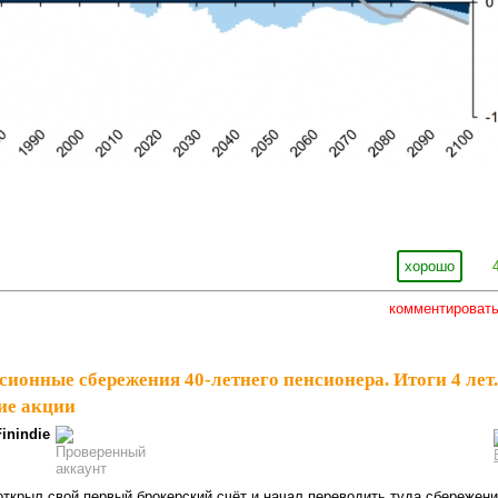
хорошо
комментироват
сионные сбережения 40-летнего пенсионера. Итоги 4 лет.
е акции⁠⁠
Finindie
 открыл свой первый брокерский счёт и начал переводить туда сбережен