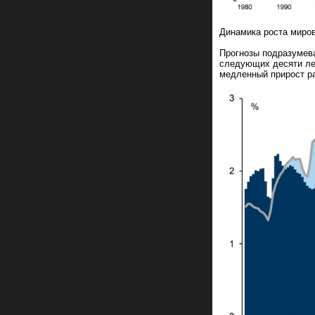
Динамика роста миро
Прогнозы подразумева
следующих десяти лет
медленный прирост р