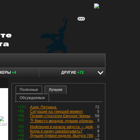
ОКЕРЫ
+4
ДРУГИЕ
+72
Полезные
Лучшие
Обсуждаемые
+151
Азия. Пятница.
72
+96
Ситуация на текущий момент
5
+86
Почему стратегия Евгения Черных приведет вас к убыткам в 2026 году
59
+63
3
👌 Вместо вкладов: лучшие облигации — только супер надёжные
+52
Инфляция в начале августа — дефляция из-за топлива и плодоовощной корзины, но услуги продолжают дорожать, а рубль начал ослабевать.
0
+52
Когда я начну зарабатывать?
9
+48
Лучшие бумаги недели. Выпуск 780 – обновления для пятницы
3
+45