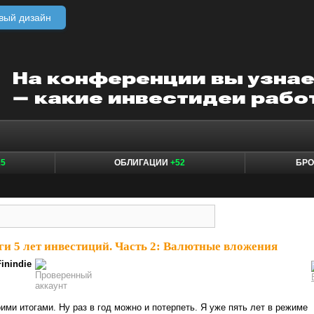
вый дизайн
15
ОБЛИГАЦИИ
+52
БР
ги 5 лет инвестиций. Часть 2: Валютные вложения⁠⁠
Finindie
оими итогами. Ну раз в год можно и потерпеть. Я уже пять лет в режиме