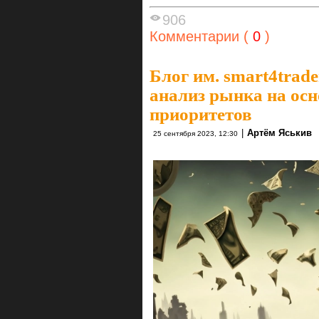
906
Комментарии (
0
)
Блог им. smart4trade
анализ рынка на ос
приоритетов
|
Артём Яськив
25 сентября 2023, 12:30