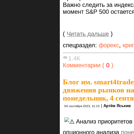
Важно следить за индекс
момент S&P 500 остаетс
(
Читать дальше
)
спецраздел:
форекс
,
кри
1.4К
Комментарии (
0
)
Блог им. smart4trade
движения рынков на
понедельник, 4 сент
|
Артём Яськив
04 сентября 2023, 11:13
Анализ приоритетов
опционного анализа
поне