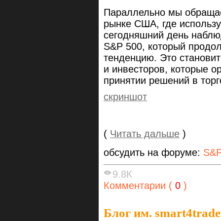
Параллельно мы обращае
рынке США, где использу
сегодняшний день наблю
S&P 500, который продо
тенденцию. Это станови
и инвесторов, которые о
принятии решений в торг
скриншот
(
Читать дальше
)
обсудить на форуме:
S&P
9.8К
Комментарии (
0
)
Блог им. smart4trade