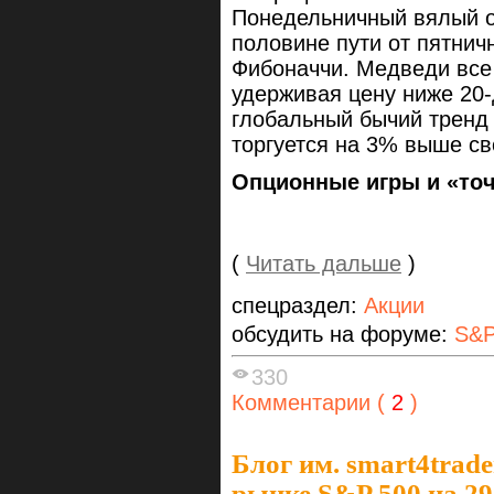
Понедельничный вялый от
половине пути от пятнич
Фибоначчи. Медведи все 
удерживая цену ниже 20
глобальный бычий тренд 
торгуется на 3% выше св
Опционные игры и «то
(
Читать дальше
)
спецраздел:
Акции
обсудить на форуме:
S&P
330
Комментарии (
2
)
Блог им. smart4trade
рынке S&P 500 на 29