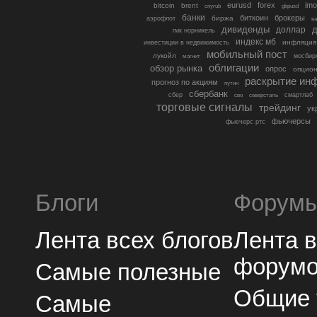
eurusd
forex
imo
bitcoin
brent
cnyrub
gbpusd
банки
биткоин
брокеры
биржа
аэрофлот
в
дивиденды
доллар
д
гмк норникель
индекс мб
инфляция
инвестиции в недвижимость
мобильный пост
лукойл
мосбир
магнит
облигации
обзор рынка
опрос
опцио
раскрытие ин
прогноз по акциям
путин
сбербанк
сбер
северсталь
смартлаб
сво
торговые сигналы
трейдинг
ук
фьючерсы
фьючерс ртс
Блоги
Форум
Лента всех блогов
Лента 
форум
Самые полезные
Общие
Самые