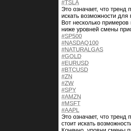
#TSLA
Это означает, что тренд 
искать возможности для 
Вот несколько примеров 
ниже уровней смены при
#SP500
#NASDAQ100
#NATURALGAS
#GOLD
#EURUSD
#BTCUSD
#ZN
#ZW
#SPY
#AMZN
#MSFT
#AAPL
Это означает, что тренд
стоит искать возможност
Конечно, уровни смены п