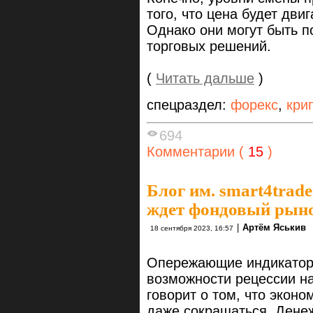
того, что цена будет дв
Однако они могут быть 
торговых решений.
(
Читать дальше
)
спецраздел:
форекс
,
кри
694
Комментарии (
15
)
Блог им. smart4trade
ждет фондовый рын
|
Артём Яськив
18 сентября 2023, 16:57
Опережающие индикаторы
возможности рецессии на
говорит о том, что экон
даже сокращаться. Дене