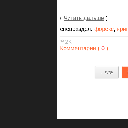
(
Читать дальше
)
спецраздел:
форекс
,
кри
2К
Комментарии (
0
)
← туда