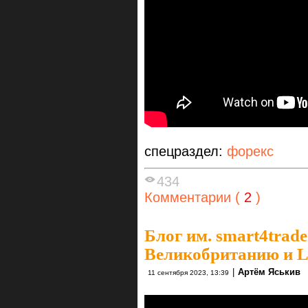
спецраздел:
форекс
434
Комментарии (
2
)
Блог им. smart4trade
Великобританию и
|
Артём Яськив
11 сентября 2023, 13:39