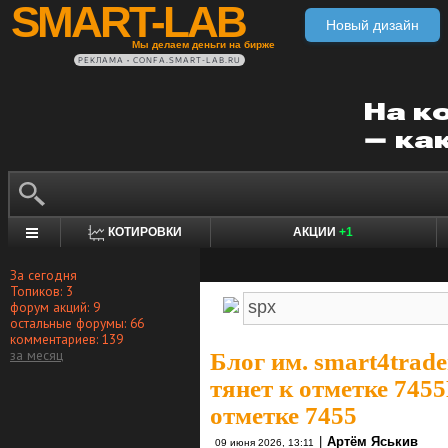
SMART-LAB
Новый дизайн
Мы делаем деньги на бирже
РЕКЛАМА • CONFA.SMART-LAB.RU
КОТИРОВКИ
АКЦИИ
+1
За сегодня
Топиков: 3
форум акций: 9
остальные форумы: 66
комментариев: 139
за месяц
Блог им. smart4trade
тянет к отметке 745
отметке 7455
|
Артём Яськив
09 июня 2026, 13:11