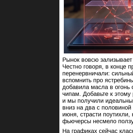
Рынок вовсю зализывает 
Честно говоря, в конце 
перенервничали: сильный
вспомнить про ястребин
добавила масла в огонь
чипам. Добавьте к этому
и мы получили идеальны
вниз на два с половиной 
июня, страсти поутихли,
фьючерсы несмело ползут
На графиках сейчас клас