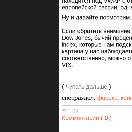
находится под VWAP с от
европейской сессии, одн
Ну и давайте посмотрим,
Если обратить внимание 
Dow Jones, бычий процен
index, которые нам подс
картина у нас наблюдает
соответственно, можно о
VIX.
(
Читать дальше
)
спецраздел:
форекс
,
кри
1.3К
Комментарии (
0
)