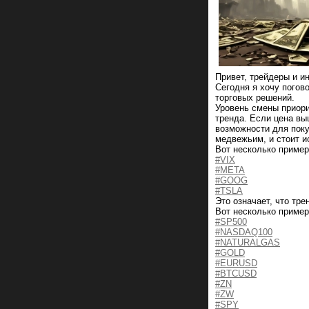
Привет, трейдеры и и
Сегодня я хочу погов
торговых решений.
Уровень смены приори
тренда. Если цена вы
возможности для поку
медвежьим, и стоит и
Вот несколько пример
#VIX
#META
#GOOG
#TSLA
Это означает, что тре
Вот несколько пример
#SP500
#NASDAQ100
#NATURALGAS
#GOLD
#EURUSD
#BTCUSD
#ZN
#ZW
#SPY