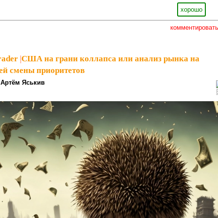
хорошо
комментироват
rader
|
США на грани коллапса или анализ рынка на
ей смены приоритетов
Артём Яськив