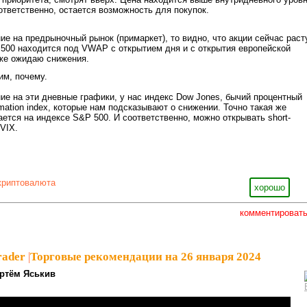
ответственно, остается возможность для покупок.
ие на предрыночный рынок (примаркет), то видно, что акции сейчас раст
500 находится под VWAP с открытием дня и с открытия европейской
 же ожидаю снижения.
им, почему.
ие на эти дневные графики, у нас индекс Dow Jones, бычий процентный
mation index, которые нам подсказывают о снижении. Точно такая же
ается на индексе S&P 500. И соответственно, можно открывать short-
 VIX.
криптовалюта
хорошо
комментироват
rader
|
Торговые рекомендации на 26 января 2024
ртём Яськив