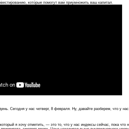
вестированию, которые помогут вам приумножить ваш капитал.
ень. Сегодня у нас четверг, 8 февраля. Ну, давайте разберем, что у нас
который я хочу отметить, — это то, что у нас индексы сейчас, пока что 
 приоритета, смотрят вверх. Цена находится выше внутридневного уров