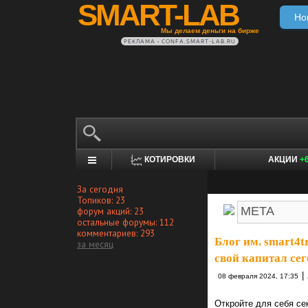
SMART-LAB
Но
Мы делаем деньги на бирже
РЕКЛАМА • CONFA.SMART-LAB.RU
КОТИРОВКИ
АКЦИИ
+
За сегодня
Топиков: 23
форум акций: 23
остальные форумы: 112
комментариев: 293
Блог им. smart4t
за месяц
свой капитал сег
|
08 февраля 2024, 17:35
Откройте для себя се