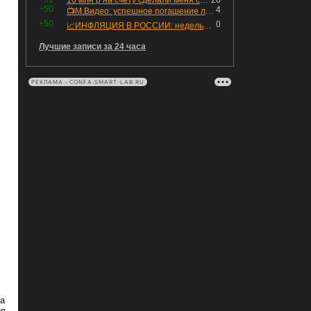
10 млн р на счету сделали меня счастливым? Ожидание vs Реальность!
26
+50
4
📺М.Видео: успешное погашение любимого флоатера
+50
0
📈ИНФЛЯЦИЯ В РОССИИ: недельная дефляция, но в годовом выражении рост 😢
Лучшие записи за 24 часа
РЕКЛАМА • CONFA.SMART-LAB.RU
на
ня