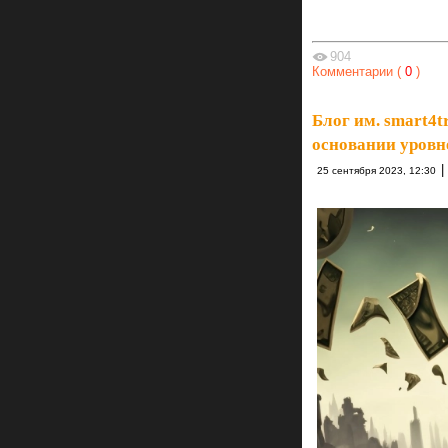
904
Комментарии (
0
)
Блог им. smart4t
основании уровн
|
25 сентября 2023, 12:30