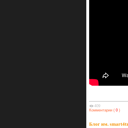
409
Комментарии (
0
)
Блог им. smart4t