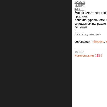
#AMZN
#MSFT
#AAPL
Это означает, что тр
продажи.
Конечно, уровни смен
ожидаемом направлен
решений.
(
Читать дальше
)
спецраздел:
форекс
,
692
Комментарии (
15
)