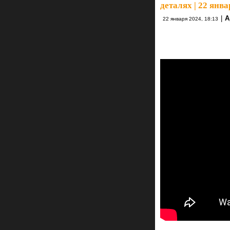
деталях | 22 янва
|
А
22 января 2024, 18:13