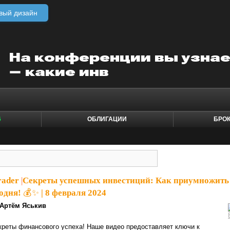
вый дизайн
6
ОБЛИГАЦИИ
БРО
rader
|
Секреты успешных инвестиций: Как приумножить
одня! 💰✨ | 8 февраля 2024
Артём Яськив
креты финансового успеха! Наше видео предоставляет ключи к