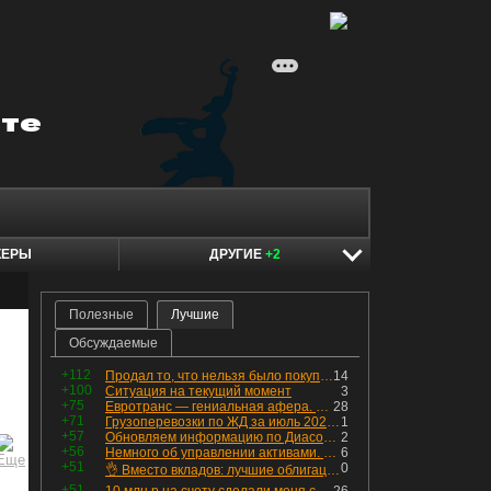
КЕРЫ
ДРУГИЕ
+2
Полезные
Лучшие
Обсуждаемые
+112
Продал то, что нельзя было покупать. Изменения в портфеле
14
+100
Ситуация на текущий момент
3
+75
Евротранс — гениальная афера. Собрал с инвесторов денег, выплатил дивидендов больше текущей капитализации и ушёл в дефолт
28
+71
Грузоперевозки по ЖД за июль 2026 г. — четвёртый месяц подряд роста, чёрные металлы на уровне прошлого года, а каменный уголь в плюсе.
1
+57
Обновляем информацию по Диасофту: дивиденды и выкуп
2
+56
Немного об управлении активами. Для заинтересованных
6
+51
0
👌 Вместо вкладов: лучшие облигации — только супер надёжные
+51