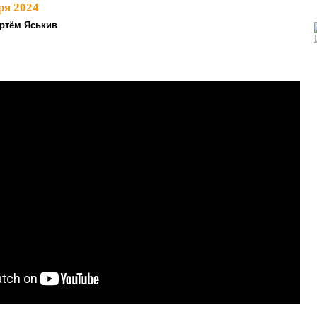
ря 2024
ртём Яськив