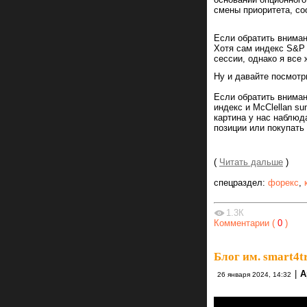
смены приоритета, со
Если обратить вниман
Хотя сам индекс S&P 
сессии, однако я все
Ну и давайте посмотр
Если обратить вниман
индекс и McClellan su
картина у нас наблюд
позиции или покупать
(
Читать дальше
)
спецраздел:
форекс
,
1.3К
Комментарии (
0
)
Блог им. smart4t
|
А
26 января 2024, 14:32