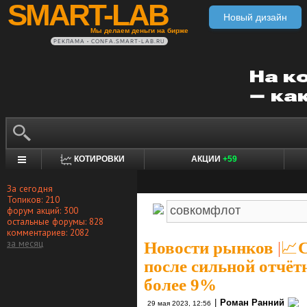
SMART-LAB
Новый дизайн
Мы делаем деньги на бирже
РЕКЛАМА • CONFA.SMART-LAB.RU
КОТИРОВКИ
АКЦИИ
+59
За сегодня
Топиков: 210
форум акций: 300
остальные форумы: 828
комментариев: 2082
за месяц
Новости рынков
|
📈
после сильной отчёт
более 9%
|
Роман Ранний
29 мая 2023, 12:56