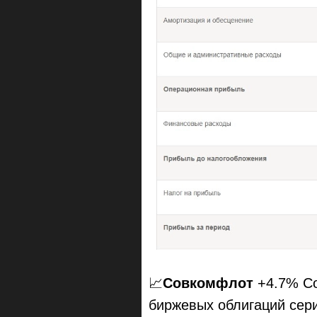
📈
Совкомфлот
+4.7% Со
биржевых облигаций сери