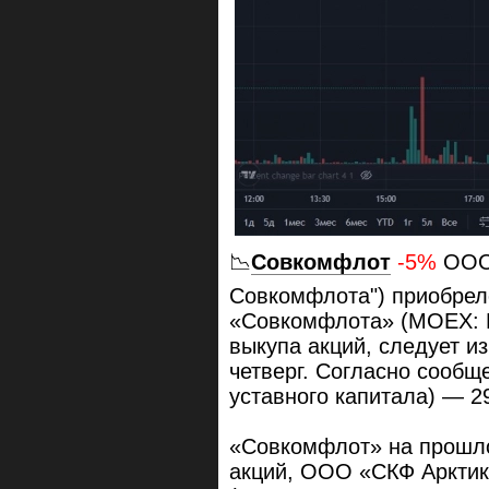
📉
Совкомфлот
-5%
ООО 
Совкомфлота") приобрело
«Совкомфлота» (MOEX: F
выкупа акций, следует и
четверг. Согласно сообщ
уставного капитала) — 2
«Совкомфлот» на прошло
акций, ООО «СКФ Арктика