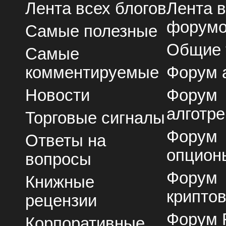
Лента всех блогов
Лента 
форум
Самые полезные
Общие
Самые
комментируемые
Форум 
Новости
Форум
алготре
Торговые сигналы
Форум
Ответы на
опцион
вопросы
Форум
Книжные
крипто
рецензии
Форум 
Корпоративные