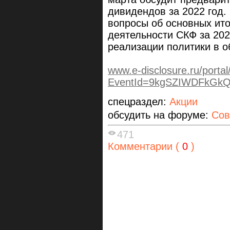
дивидендов за 2022 год.
вопросы об основных ит
деятельности СКФ за 202
реализации политики в о
www.e-disclosure.ru/porta
EventId=9kgSZIWDFkGk
спецраздел:
Акции
обсудить на форуме:
Сов
471
Комментарии (
0
)