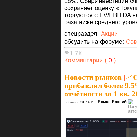
18%. СберИнвестиции сч
сохраняет оценку «Покуп
торгуются с EV/EBITDA на
раза ниже среднего уровн
спецраздел:
Акции
обсудить на форуме:
Сов
1.7К
Комментарии (
0
)
Новости рынков
|
📈
прибавлял более 9.
отчётности за 1 кв. 2
|
Роман Ранний
26 мая 2023, 14:11