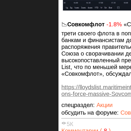
📉
Совкомфлот
-1.8%
«С
трети своего флота в по
банкам и финансистам до 
распоряжения правитель
Союза о сворачивании д
высокопоставленный пред
List, что по меньшей мер
«Совкомфлот», обсуждали
https://lloydslist.maritime
ons-force-massive-Sovcomf
спецраздел:
Акции
обсудить на форуме:
Сов
5К
Комментарии (
8
)