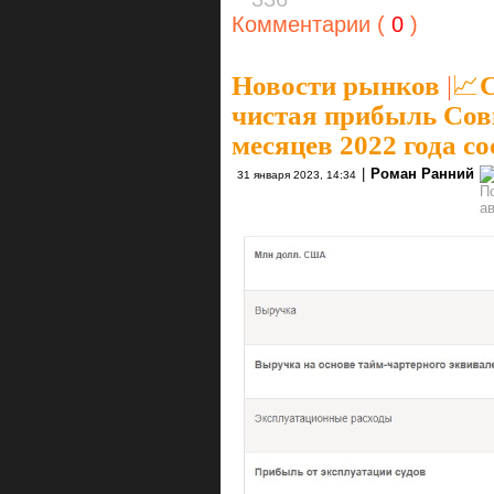
Комментарии (
0
)
Новости рынков
|
📈С
чистая прибыль Со
месяцев 2022 года с
|
Роман Ранний
31 января 2023, 14:34