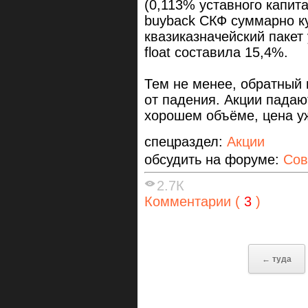
(0,113% уставного капит
buyback СКФ суммарно ку
квазиказначейский пакет 
float составила 15,4%.
Тем не менее, обратный 
от падения. Акции падают
хорошем объёме, цена у
спецраздел:
Акции
обсудить на форуме:
Сов
2.7К
Комментарии (
3
)
← туда