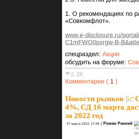
1. О рекомендациях по 
«Совкомфлот».
www.e-disclosure.ru/porta
C1mFWO0pxrgw-B-B&att
спецраздел:
Акции
обсудить на форуме:
Сов
2.3К
Комментарии (
1
)
Новости рынков
|
📈
4%, СД 16 марта да
за 2022 год
|
Роман Ранний
07 марта 2023, 17:59