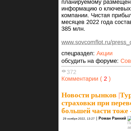
планируемому размещен
информацию о ключевых 
компании. Чистая прибы
месяцев 2022 года соста
385 млн.
www.sovcomflot.ru/press_o
спецраздел:
Акции
обсудить на форуме:
Сов
372
Комментарии (
2
)
Новости рынков
|
Тур
страховки при перев
большей части тоже
|
Роман Ранний
29 ноября 2022, 13:27