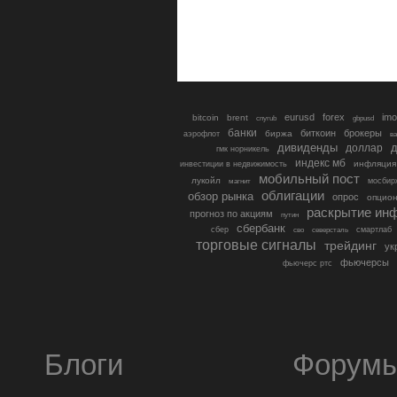
eurusd
forex
imo
bitcoin
brent
cnyrub
gbpusd
банки
биткоин
брокеры
биржа
аэрофлот
в
дивиденды
доллар
д
гмк норникель
индекс мб
инфляция
инвестиции в недвижимость
мобильный пост
лукойл
мосбир
магнит
облигации
обзор рынка
опрос
опцио
раскрытие ин
прогноз по акциям
путин
сбербанк
сбер
северсталь
смартлаб
сво
торговые сигналы
трейдинг
ук
фьючерсы
фьючерс ртс
Блоги
Форум