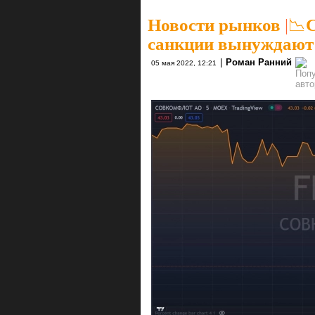
Новости рынков
|
📉С
санкции вынуждают
|
Роман Ранний
05 мая 2022, 12:21