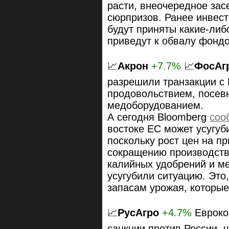
расти, внеочередное за
сюрпризов. Ранее инвест
будут приняты какие-либ
приведут к обвалу фонд
📈
Акрон
+7.7%
📈
ФосАг
разрешили транзакции с 
продовольствием, посев
медоборудованием.
А сегодня Bloomberg
соо
востоке ЕС может усугуб
поскольку рост цен на пр
сокращению производств
калийных удобрений и ме
усугубили ситуацию. Это
запасам урожая, которые
📈
РусАгро
+4.7%
Евроко
санкции против России, 