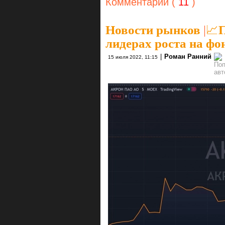
Комментарии (
11
)
Новости рынков
|
📈П
лидерах роста на фо
|
Роман Ранний
15 июля 2022, 11:15