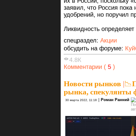
их в России, поскольку «
заявил, что Россия пока 
удобрений, но поручил п
Ликвидность определяет 
спецраздел:
Акции
обсудить на форуме:
Куй
4.8К
Комментарии (
5
)
Новости рынков
|
📉
рынка, спекулянты
|
Роман Ранний
30 марта 2022, 11:18