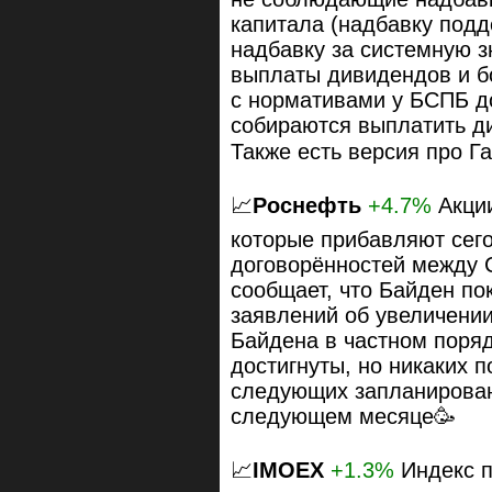
капитала (надбавку подд
надбавку за системную з
выплаты дивидендов и б
с нормативами у БСПБ до
собираются выплатить д
Также есть версия про Г
📈
Роснефть
+4.7%
Акции
которые прибавляют сего
договорённостей между 
сообщает, что Байден по
заявлений об увеличени
Байдена в частном поряд
достигнуты, но никаких 
следующих запланирован
следующем месяце🥳
📈
IMOEX
+1.3%
Индекс п