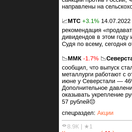
направлены на сельскох
📈
МТС
+3.1%
14.07.2022
рекомендация «продават
дивидендов в этом году 
Судя по всему, сегодня 
📉
ММК
-1.7%
📉
Северст
сообщил, что выпуск ста
металлурги работают с о
июне у Северстали — 46
Дополнительное давлени
оказывать укрепление ру
57 рублей😔
спецраздел:
Акции
8.9К
|
★1