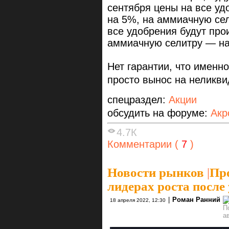
сентября цены на все у
на 5%, на аммиачную сел
все удобрения будут про
аммиачную селитру — на
Нет гарантии, что именн
просто вынос на неликвид
спецраздел:
Акции
обсудить на форуме:
Акр
4.7К
Комментарии (
7
)
Новости рынков
|
Пр
лидерах роста после
|
Роман Ранний
18 апреля 2022, 12:30