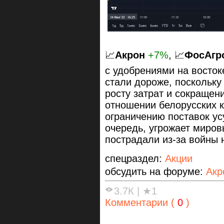
📈
Акрон
+7%
, 📈
ФосАгр
с удобрениями на восток
стали дороже, поскольку
росту затрат и сокращен
отношении белорусских 
ограничению поставок ус
очередь, угрожает миров
пострадали из-за войны 
спецраздел:
Акции
обсудить на форуме:
Акр
3.7К
|
★1
Комментарии (
0
)