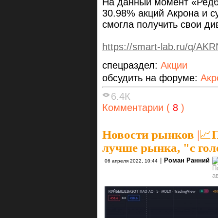
На данный момент «Редбр
30.98% акций Акрона и с
смогла получить свои д
https://smart-lab.ru/q/AKR
спецраздел:
Акции
обсудить на форуме:
Акр
6.4К
Комментарии (
8
)
Новости рынков
|
📈
лучше рынка, "с гол
|
Роман Ранний
06 апреля 2022, 10:44