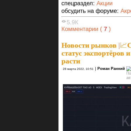
спецраздел:
Акции
обсудить на форуме:
Акр
5.9К
Комментарии (
7
)
Новости рынков
|
📈
статус экспортёров 
расти
|
Роман Ранний
28 марта 2022, 10:51