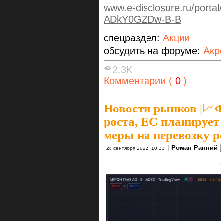
www.e-disclosure.ru/port
ADkY0GZDw-B-B
спецраздел:
Акции
обсудить на форуме:
Акр
2.3К
Комментарии (
0
)
Новости рынков
|
📈
роста, ЕС планируе
меры на перевозку р
|
Роман Ранний
28 сентября 2022, 10:33