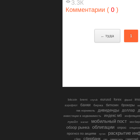
3.3К
Комментарии (
0
)
← туда
1
eurusd
forex
imo
bitcoin
brent
cnyrub
gbpusd
банки
биткоин
брокеры
биржа
аэрофлот
в
дивиденды
доллар
д
гмк норникель
индекс мб
инфляция
инвестиции в недвижимость
мобильный пост
лукойл
мосбир
магнит
облигации
обзор рынка
опрос
опцио
раскрытие ин
прогноз по акциям
путин
сбербанк
сбер
северсталь
смартлаб
сво