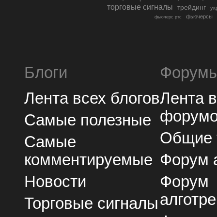
торговые сигналы
трейдинг
ук
фьючерсы
фьючерс ртс
Блоги
Форум
Лента всех блогов
Лента 
форум
Самые полезные
Общие
Самые
комментируемые
Форум 
Новости
Форум
алготре
Торговые сигналы