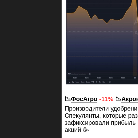
📉
ФосАгро
-11%
📉
Акро
Производители удобрений
Спекулянты, которые раз
зафиксировали прибыль и
акций 🥳