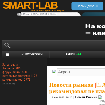
SMART-LAB
Новый дизайн
Мы делаем деньги на бирже
РЕКЛАМА • CONFA.SMART-LAB.RU
КОТИРОВКИ
АКЦИИ
+94
За сегодня
Топиков: 286
форум акций: 408
остальные форумы: 1176
комментариев: 2771
за месяц
Новости рынков
|
📉А
рекомендовал не пла
|
Роман Ранний
18 мая 2023, 16:26