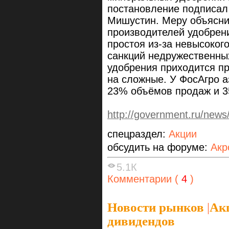
постановление подписал
Мишустин. Меру объясн
производителей удобрени
простоя из-за невысоког
санкций недружественных
удобрения приходится п
на сложные. У ФосАгро 
23% объёмов продаж и 
http://government.ru/news
спецраздел:
Акции
обсудить на форуме:
Акр
5.1К
Комментарии (
4
)
Новости рынков
|
Ак
дивидендов