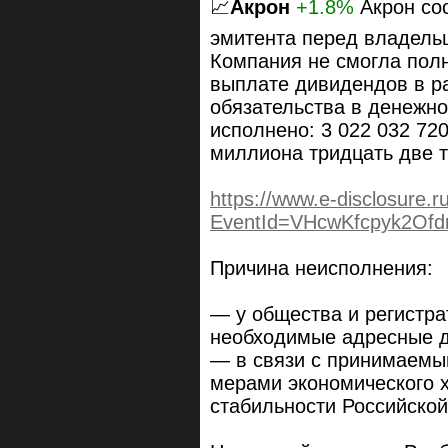
📈
Акрон
+1.8%
Акрон со
эмитента перед владель
Компания не смогла полн
выплате дивидендов в р
обязательства в денежно
исполнено: 3 022 032 72
миллиона тридцать две т
https://www.e-disclosure.r
EventId=VHcwKfcpyk2Ofd
Причина неисполнения:
— у общества и регистра
необходимые адресные д
— в связи с принимаемы
мерами экономического 
стабильности Российско