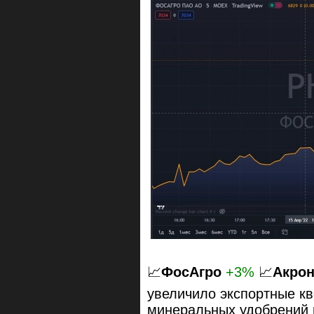
📈
ФосАгро
+3%
📈
Акро
увеличило экспортные к
минеральных удобрений п