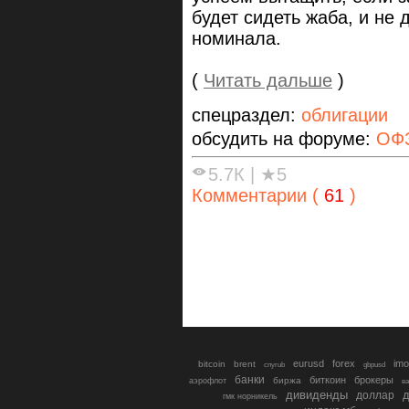
будет сидеть жаба, и не 
номинала.
(
Читать дальше
)
спецраздел:
облигации
обсудить на форуме:
ОФЗ
5.7К
|
★5
Комментарии (
61
)
eurusd
forex
imo
bitcoin
brent
cnyrub
gbpusd
банки
биткоин
брокеры
биржа
аэрофлот
в
дивиденды
доллар
д
гмк норникель