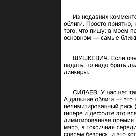
Из недавних комментов
облиги. Просто приятно,
того, что пишу: в моем 
основном — самые ближ
ШУШКЕВИЧ: Если очев
падать, то надо брать д
линкеры.
СИЛАЕВ: У нас нет такой
А дальние облиги — это
нелимитированный риск (
гипере и дефолте это все
лимитированная премия з
мясо, а токсичная серед
совсем безриск, и это к