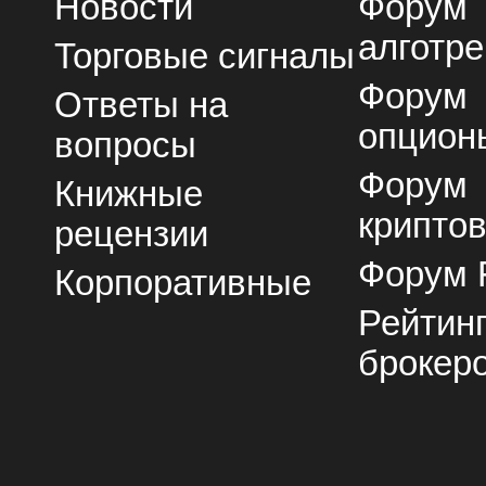
Новости
Форум
алготре
Торговые сигналы
Форум
Ответы на
опцион
вопросы
Форум
Книжные
крипто
рецензии
Форум 
Корпоративные
Рейтин
брокер