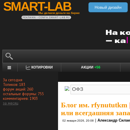
SMART-LAB
Новый дизайн
Мы делаем деньги на бирже
РЕКЛАМА • CONFA.SMART-LAB.RU
КОТИРОВКИ
АКЦИИ
+56
За сегодня
Топиков: 183
форум акций: 260
остальные форумы: 755
комментариев: 1903
за месяц
Блог им. rfynututkm
или всегдашняя зап
|
Александр Сила
02 января 2026, 20:08