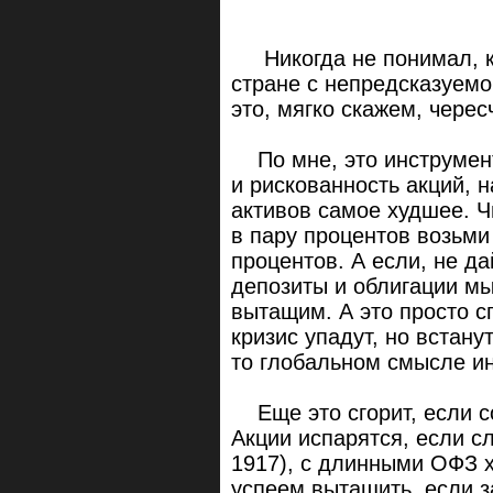
Никогда не понимал, к
стране с непредсказуемо
это, мягко скажем, чере
По мне, это инструмент
и рискованность акций, 
активов самое худшее. Ч
в пару процентов возьми
процентов. А если, не да
депозиты и облигации мы
вытащим. А это просто сг
кризис упадут, но встану
то глобальном смысле ин
Еще это сгорит, если со
Акции испарятся, если сл
1917), с длинными ОФЗ х
успеем вытащить, если 