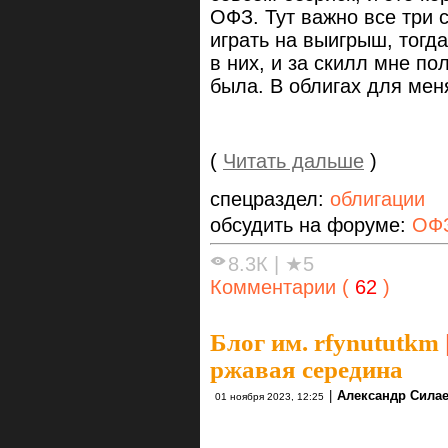
ОФЗ. Тут важно все три 
играть на выигрыш, тогда
в них, и за скилл мне по
была. В облигах для меня
(
Читать дальше
)
спецраздел:
облигации
обсудить на форуме:
ОФЗ
8.3К
|
★5
Комментарии (
62
)
Блог им. rfynututkm
ржавая середина
|
Александр Сила
01 ноября 2023, 12:25