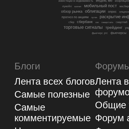
индекс мб
инфляция
инвестиции в недвижимость
мобильный пост
лукойл
мосбир
магнит
облигации
обзор рынка
опрос
опцио
раскрытие ин
прогноз по акциям
путин
сбербанк
сбер
северсталь
смартлаб
сво
торговые сигналы
трейдинг
ук
фьючерсы
фьючерс ртс
Блоги
Форум
Лента всех блогов
Лента 
форум
Самые полезные
Общие
Самые
комментируемые
Форум 