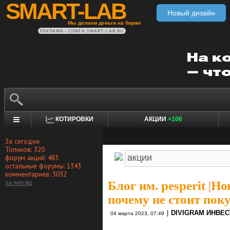
SMART-LAB
Новый дизайн
Мы делаем деньги на бирже
РЕКЛАМА • CONFA.SMART-LAB.RU
КОТИРОВКИ
АКЦИИ
+106
За сегодня
Топиков: 320
форум акций: 483
остальные форумы: 1343
комментариев: 3032
за месяц
Блог им. pesperit
|
Нов
почему не стоит пок
|
DIVIGRAM ИНВЕ
04 марта 2023, 07:49