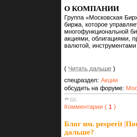
О КОМПАНИИ
Группа «Московская Бир
биржа, которое управляе
многофункциональной би
акциями, облигациями, 
валютой, инструментами
(
Читать дальше
)
спецраздел:
Акции
обсудить на форуме:
Мос
6К
Комментарии (
1
)
Блог им. pesperit
|
По
дальше?