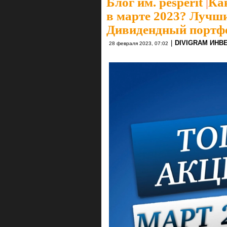
Блог им. pesperit
|
Ка
в марте 2023? Лучш
Дивидендный портф
|
DIVIGRAM ИНВ
28 февраля 2023, 07:02