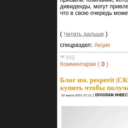
дивиденды, могут привле
что в свою очередь может
(
Читать дальше
)
спецраздел:
Акции
343
Комментарии (
0
)
Блог им. pesperit
|
СК
купить чтобы получа
|
DIVIGRAM ИНВЕ
02 марта 2023, 07:13