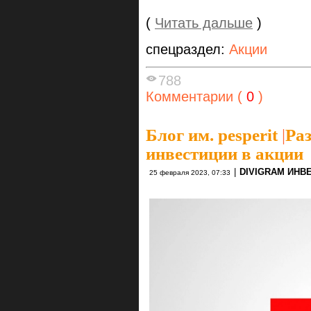
(
Читать дальше
)
спецраздел:
Акции
788
Комментарии (
0
)
Блог им. pesperit
|
Ра
инвестиции в акции
|
DIVIGRAM ИНВ
25 февраля 2023, 07:33