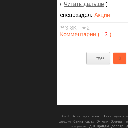
(
Читать дальше
)
спецраздел:
Акции
3.8К
|
★2
Комментарии (
13
)
← туда
1
eurusd
forex
imo
bitcoin
brent
cnyrub
gbpusd
банки
биткоин
брокеры
биржа
аэрофлот
в
дивиденды
доллар
д
гмк норникель