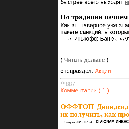
быстрее всего выходят
н
По традиции начнем
Как вы наверное уже зна
пакете санкций, в котор
— «Тинькофф Банк», «Ал
(
Читать дальше
)
спецраздел:
Акции
887
Комментарии (
1
)
ОФФТОП
|
Дивиденды
их получить, как пр
|
DIVIGRAM ИНВЕ
03 марта 2023, 07:24