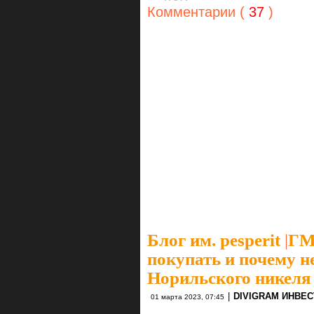
Комментарии (
37
)
Блог им. pesperit
|
ГМ
покупать и почему н
Норильского никеля
|
DIVIGRAM ИНВЕ
01 марта 2023, 07:45