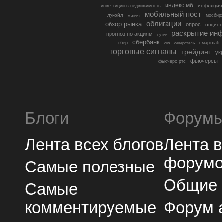
индекс мб
инфляция
инвестиции в недвижимость
мобильный пост
лукойл
мосбир
магнит
облигации
обзор рынка
опрос
опцио
раскрытие ин
прогноз по акциям
путин
сбербанк
сбер
северсталь
смартлаб
сво
торговые сигналы
трейдинг
ук
фьючерсы
фьючерс ртс
Блоги
Форум
Лента всех блогов
Лента 
форум
Самые полезные
Общие
Самые
комментируемые
Форум 