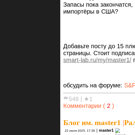
Запасы пока закончатся,
импортёры в США?
Добавьте посту до 15 пл
страницы. Стоит подписа
smart-lab.ru/my/master1/
п
обсудить на форуме:
S&P
548
|
★1
Комментарии (
2
)
Блог им. master1
|
Ра
|
master1
22 июля 2025, 17:39