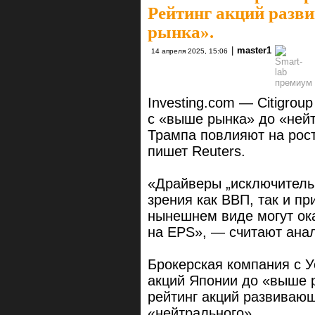
Рейтинг акций разв
рынка».
|
master1
14 апреля 2025, 15:06
Investing.com — Citigrou
с «выше рынка» до «нейт
Трампа повлияют на рос
пишет Reuters.
«Драйверы „исключительн
зрения как ВВП, так и п
нынешнем виде могут ок
на EPS», — считают анали
Брокерская компания с У
акций Японии до «выше 
рейтинг акций развивающ
«нейтрального».