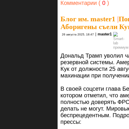
Комментарии (
0
)
Блог им. master1
|
Пов
Аборигены съели Кук
|
master1
26 августа 2025, 18:47
Дональд Трамп уволил ч
резервной системы. Аме
Кук от должности 25 авг
махинации при получении
В своей соцсети глава Б
котором отметил, что а
полностью доверять ФРС,
делать не могут. Миров
беспрецедентным. Подро
прессы: