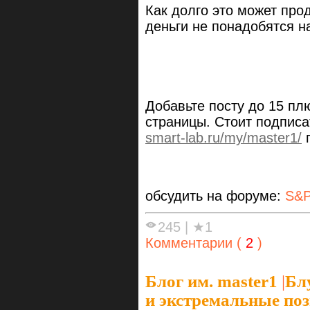
Как долго это может про
деньги не понадобятся н
Добавьте посту до 15 пл
страницы. Стоит подписа
smart-lab.ru/my/master1/
п
обсудить на форуме:
S&P
245
|
★1
Комментарии (
2
)
Блог им. master1
|
Бл
и экстремальные по