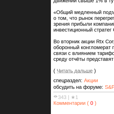
движений свыше 1% в ту 
«Общий медленный подъё
о том, что рынок перегрет
зрения прибыли компани
инвестиционный стратег 
Во вторник акции Rtx Cor
оборонный конгломерат п
связи с влиянием тарифо
среду отчёты представят 
(
Читать дальше
)
спецраздел:
Акции
обсудить на форуме:
S&P
343
|
★1
Комментарии (
0
)