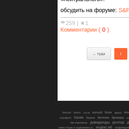
обсудить на форуме:
S&P
259
|
★1
Комментарии (
0
)
← туда
1
eurusd
forex
imo
bitcoin
brent
cnyrub
gbpusd
банки
биткоин
брокеры
биржа
аэрофлот
в
дивиденды
доллар
д
гмк норникель
индекс мб
инфляция
инвестиции в недвижимость