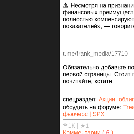
🔺 Несмотря на признани
финансовых преимуществ
полностью компенсирую
показателей», — говорит
t.me/frank_media/17710
Обязательно добавьте по
первой страницы. Стоит 
почитайте, кстати.
спецраздел:
Акции
,
обли
обсудить на форуме:
Tre
фьючерс | SPX
1К
|
★1
Комментарии (
6
)