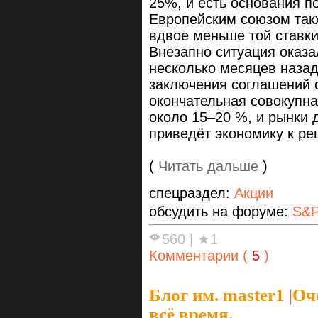
25%, и есть основания по
Европейским союзом такж
вдвое меньше той ставки
Внезапно ситуация оказа
несколько месяцев назад
заключения соглашений 
окончательная совокупна
около 15–20 %, и рынки д
приведёт экономику к ре
(
Читать дальше
)
спецраздел:
Акции
обсудить на форуме:
S&P
560
|
★1
Комментарии (
5
)
Блог им. master1
|
Оч
всё время.