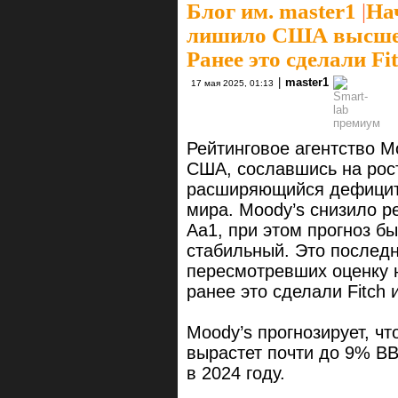
Блог им. master1
|
На
лишило США высшег
Ранее это сделали Fi
|
master1
17 мая 2025, 01:13
Рейтинговое агентство M
США, сославшись на рост
расширяющийся дефицит
мира. Moody’s снизило р
Aa1, при этом прогноз бы
стабильный. Это последн
пересмотревших оценку 
ранее это сделали Fitch 
Moody’s прогнозирует, ч
вырастет почти до 9% ВВ
в 2024 году.