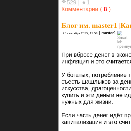
529
|
★1
Комментарии (
8
)
Блог им. master1
|
Ка
|
master1
23 сентября 2025, 12:58
При вбросе денег в экон
инфляция и это считаетс
У богатых, потребление 
съесть шашлыков за ден
искусства, драгоценности
купить и эти деньги не и
нужных для жизни.
Если часть денег идёт п
капитализация и это счи