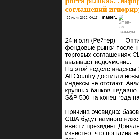
роста рынка». Эйфо
соглашений игнориру
|
master1
26 июля 2025, 00:17
24 июля (Рейтер) — Опт
фондовые рынки после н
торговых соглашениях СШ
вызывает недоумение.
На этой неделе индексы 
All Country достигли но
индексы не отстают. Ана
крупных банков недавно 
S&P 500 на конец года н
Причина очевидна: базо
США будут намного ниже
ввести президент Дональ
известно, что пошлина н