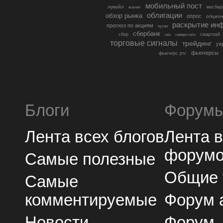
мобильный пост
лукойл
мосбир
магнит
облигации
обзор рынка
опрос
опцио
раскрытие ин
прогноз по акциям
путин
сбербанк
сбер
северсталь
смартлаб
сво
торговые сигналы
трейдинг
ук
фьючерсы
фьючерс ртс
Блоги
Форум
Лента всех блогов
Лента 
форум
Самые полезные
Общие
Самые
комментируемые
Форум 
Новости
Форум