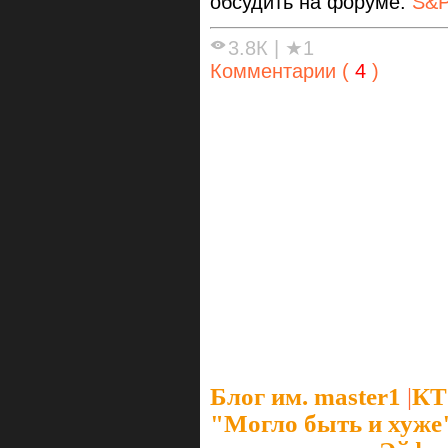
обсудить на форуме:
S&P
3.8К
|
★1
Комментарии (
4
)
Блог им. master1
|
КТ
"Могло быть и хуже