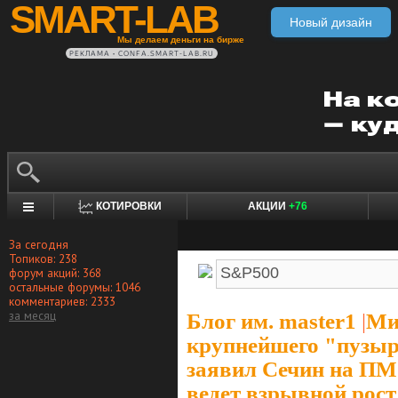
SMART-LAB
Новый дизайн
Мы делаем деньги на бирже
РЕКЛАМА • CONFA.SMART-LAB.RU
КОТИРОВКИ
АКЦИИ
+76
За сегодня
Топиков: 238
форум акций: 368
остальные форумы: 1046
комментариев: 2333
за месяц
Блог им. master1
|
Ми
крупнейшего "пузыр
заявил Сечин на ПМ
ведет взрывной рос