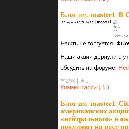
Блог им. master1
|
В 
|
master1
18 апреля 2025, 10:13
Нефть не торгуется. Фью
Наши акции дёрнули с ут
обсудить на форуме:
Неф
293
|
★1
Комментарии (
1
)
Блог им. master1
|
Cit
американских акций
«нейтрального» и ож
повлияют на рост 