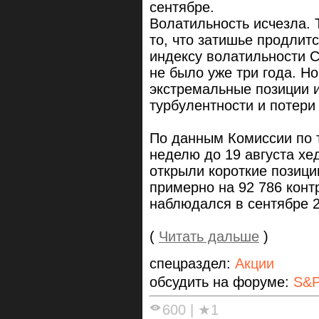
сентябре.
Волатильность исчезла. 
то, что затишье продлитс
индексу волатильности Cb
не было уже три года. Н
экстремальные позиции 
турбулентности и потери 
По данным Комиссии по 
неделю до 19 августа х
открыли короткие позици
примерно на 92 786 конт
наблюдался в сентябре 2
(
Читать дальше
)
спецраздел:
Акции
обсудить на форуме:
S&P
600
|
★1