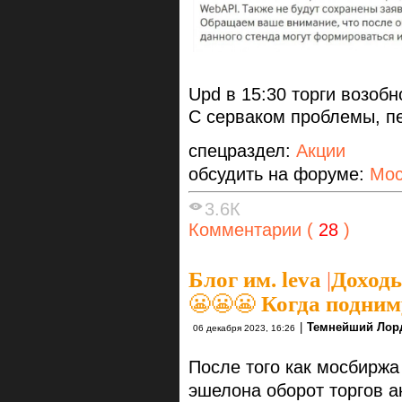
Upd в 15:30 торги возобно
С серваком проблемы, п
спецраздел:
Акции
обсудить на форуме:
Мос
3.6К
Комментарии (
28
)
Блог им. leva
|
Доход
😬😬😬 Когда подни
|
Темнейший Лор
06 декабря 2023, 16:26
После того как мосбиржа
эшелона оборот торгов а