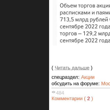
(
Читать дальше
)
спецраздел:
Акции
обсудить на форуме:
Мос
484
Комментарии (
2
)