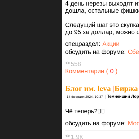
4 день нерезы выходят и
дошла, остальные фишки
Следущий шаг это скупк
до 95 за доллар, можно с
спецраздел:
Акции
обсудить на форуме:
Сбе
558
Комментарии (
0
)
Блог им. leva
|
Биржа 
|
Темнейший Ло
14 февраля 2024, 10:37
Чё теперь?🤦‍♂️
обсудить на форуме:
Мос
1.9К