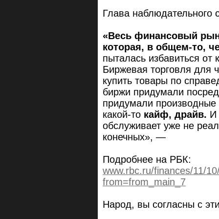
Глава наблюдательного 
«Весь финансовый рыно
которая, в общем-то, ч
пыталась избавиться от 
Биржевая торговля для ч
купить товары по справе
биржи придумали посред
придумали производные 
какой-то
кайф, драйв.
И 
обслуживает уже не реа
конечных», —
Подробнее на РБК:
www.rbc.ru/finances/11/
from=from_main_7
Народ, вы согласны с эт