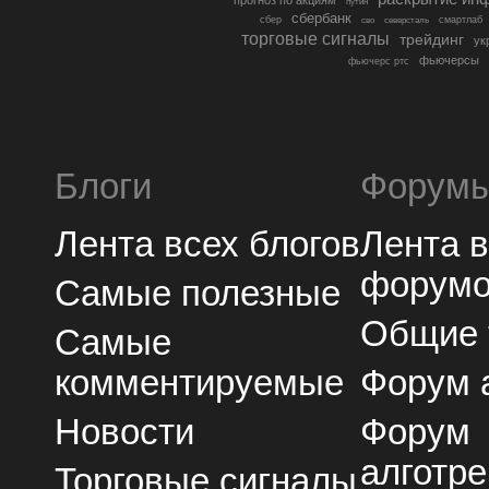
путин
сбербанк
сбер
северсталь
смартлаб
сво
торговые сигналы
трейдинг
ук
фьючерсы
фьючерс ртс
Блоги
Форум
Лента всех блогов
Лента 
форум
Самые полезные
Общие
Самые
комментируемые
Форум 
Новости
Форум
алготре
Торговые сигналы