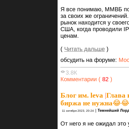
Я все понимаю, ММВБ по
за своих же ограничений
рынок находится у своего
США, когда проводили I
ценам.
(
Читать дальше
)
обсудить на форуме:
Мос
3.8К
Комментарии (
82
)
Блог им. leva
|
Глава 
биржа не нужна😂
|
Темнейший Лор
11 октября 2023, 20:24
От него я не ожидал это