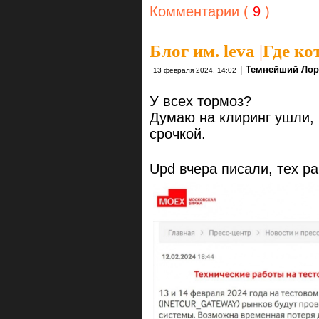
Комментарии (
9
)
Блог им. leva
|
Где ко
|
Темнейший Ло
13 февраля 2024, 14:02
У всех тормоз?
Думаю на клиринг ушли,
срочкой.
Upd вчера писали, тех раб