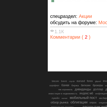
спецраздел:
Акции
обсудить на форуме:
Мос
1.1К
Комментарии (
2
)
eurusd
forex
imo
bitcoin
brent
cnyrub
gbpusd
банки
биткоин
брокеры
биржа
аэрофлот
в
дивиденды
доллар
д
гмк норникель
индекс мб
инфляция
инвестиции в недвижимость
мобильный пост
лукойл
мосбир
магнит
облигации
обзор рынка
опрос
опцио
раскрытие ин
прогноз по акциям