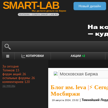
SMART-LAB
Новый дизайн
Мы делаем деньги на бирже
РЕКЛАМА • CONFA.SMART-LAB.RU
КОТИРОВКИ
АКЦИИ
+2
За сегодня
Топиков: 15
форум акций: 26
остальные форумы: 26
комментариев: 120
за месяц
Блог им. leva
|
⚡ Сего
Мосбиржи
|
Темнейший Лор
19 августа 2024, 15:02