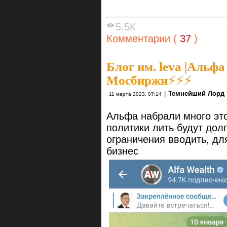
5.5К
Комментарии (
37
)
Блог им. leva
|
Альфа
Мосбиржи⚡⚡⚡
|
Темнейший Лорд
11 марта 2023, 07:14
Альфа набрали много это
политики лить будут дол
ограничения вводить, дл
бизнес