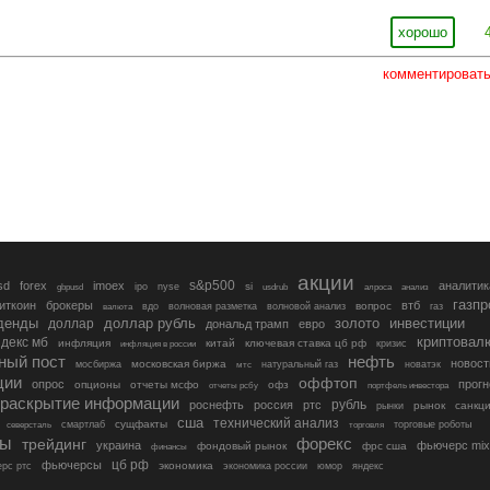
хорошо
комментироват
акции
s&p500
sd
forex
imoex
аналитик
si
gbpusd
ipo
nyse
usdrub
алроса
анализ
газп
иткоин
брокеры
втб
вопрос
валюта
вдо
волновая разметка
волновой анализ
газ
денды
золото
инвестиции
доллар
доллар рубль
дональд трамп
евро
криптовал
декс мб
инфляция
китай
ключевая ставка цб рф
кризис
инфляция в россии
ный пост
нефть
новост
московская биржа
мосбиржа
мтс
натуральный газ
новатэк
ции
оффтоп
опрос
прогн
опционы
отчеты мсфо
офз
портфель инвестора
отчеты рсбу
раскрытие информации
рубль
роснефть
россия
ртс
рынок
санкц
рынки
сша
технический анализ
сущфакты
торговые роботы
северсталь
смартлаб
торговля
лы
трейдинг
форекс
украина
фьючерс mix
фондовый рынок
фрс сша
финансы
цб рф
фьючерсы
экономика
рс ртс
экономика россии
юмор
яндекс