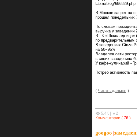
lab.ru/blog/696829.php
В Москве запрет на с
прошел понедельник 
По словам президента
выручка у заведений 
В ГК «Шоколадница» (
по предварительным 
В заведениях Ginza Pr
на 50−95%
Владелец сети рестор
в своих заведениях б
У кафе-кулинарий «Гр
Потреб активность па
(
Читать дальше
)
5.4К
|
★2
Комментарии (
76
)
googoo
|
замедлен