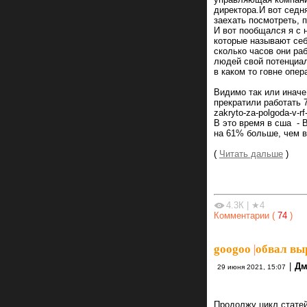
директора.И вот седн
заехать посмотреть, п
И вот пообщался я с 
которые называют себ
сколько часов они ра
людей свой потенциал
в каком то говне опер
Видимо так или иначе
прекратили работать 7
zakryto-za-polgoda-v-rf
В это время в сша - 
на 61% больше, чем в
(
Читать дальше
)
4.3К
|
★4
Комментарии (
74
)
googoo
|
обвал выр
|
Дм
29 июня 2021, 15:07
Продолжу цикл статей