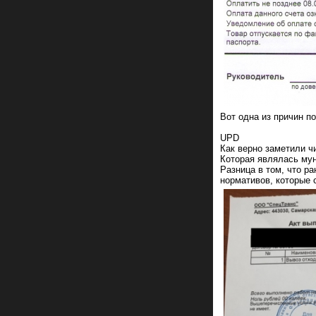
Вот одна из причин п
UPD
Как верно заметили ч
Которая являлась мун
Разница в том, что р
нормативов, которые 