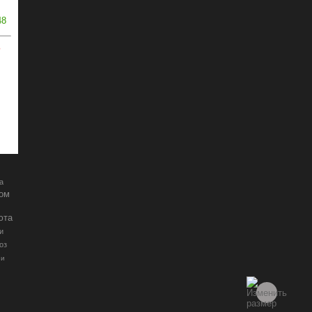
48
ь
а
ром
юта
и
оз
ии