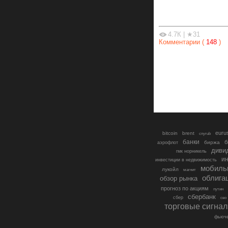
4.7К
|
★31
Комментарии (
148
)
euru
bitcoin
brent
cnyrub
банки
б
биржа
аэрофлот
диви
гмк норникель
ин
инвестиции в недвижимость
мобиль
лукойл
магнит
облига
обзор рынка
прогноз по акциям
путин
сбербанк
сбер
сво
торговые сигна
фьюче