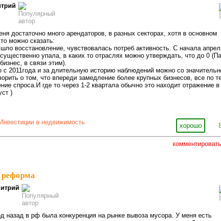
трий
еня достаточно много арендаторов, в разных секторах, хотя в основном
что можно сказать:
а шло восстановление, чувствовалась потреб активность. С начала апрел
 существенно упала, в каких то отраслях можно утверждать, что до 0 (П
изнес, в связи этим).
о с 2011года и за длительную историю наблюдений можно со значительн
ворить о том, что впереди замедление более крупных бизнесов, все по т
ние спроса.И где то через 1-2 квартала обычно это находит отражение в
ст )
Инвестиции в недвижимость
хорошо
комментироват
 реформа
итрий
д назад в рф была конкуренция на рынке вывоза мусора. У меня есть