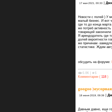
|
Дми
17 мая 2021, 00:33
Новости с полей ) У м
малый бизнес. И вот 
где то до конца март
же потреб активность
товарищей закончили б
Я арендодатель где т
долей вероятности го
же причинам -замедле
статистике. Ждем авгу
обсудить на форуме:
6.8К
|
★6
Комментарии (
118
)
googoo
|
мусорная
|
Дм
18 июня 2019, 09:39
Давным давно, еще го