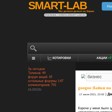
SMART-LAB
Но
Мы делаем деньги на бирже
РЕКЛАМА • CONFA.SMART-LAB.RU
КОТИРОВКИ
АКЦИИ
+7
За сегодня
Топиков: 49
форум акций: 43
остальные форумы: 147
комментариев: 792
googoo
|
байки на 
за месяц
|
Дм
17 июля 2021, 23:40
Короче у меня было з
управляющая компания