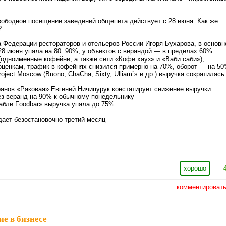
вободное посещение заведений общепита действует с 28 июня. Как же
?
 Федерации рестораторов и отельеров России Игоря Бухарова, в основ
28 июня упала на 80−90%, у объектов с верандой — в пределах 60%.
одноименные кофейни, а также сети «Кофе хауз» и «Ваби саби»),
оценкам, трафик в кофейнях снизился примерно на 70%, оборот — на 5
oject Moscow (Buono, ChaCha, Sixty, Ulliam`s и др.) выручка сократилась
анов «Раковая» Евгений Ничипурук констатирует снижение выручки
ез веранд на 90% к обычному понедельнику
абли Foodbar» выручка упала до 75%
дает безостановочно третий месяц
хорошо
комментироват
ие в бизнесе