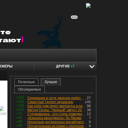
ОКЕРЫ
ДРУГИЕ
+7
Полезные
Лучшие
Обсуждаемые
+165
Генерация и сети: мнение ребят из индустрии
27
+128
Смартлаб терпит крушение
145
+106
Как себя чувствуют мигранты в раю, в который они так стремились
96
+102
Метод Геллы. "Черный" август 2026 - быть или не быть?
39
+73
Струковщина - это стиль поведения, известный всем в секторе золотодобычи.
13
+64
«Карьера менеджера» Ли Якокки
7
+48
Несколько интересных инсайтов по "Озону"
6
+46
Поучительная история о прогнозировании
0