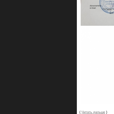
(
Читать дальше
)