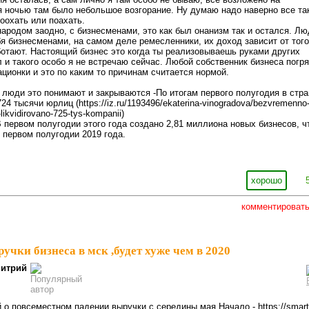
я ночью там было небольшое возгорание. Ну думаю надо наверно все та
оохать или поахать.
народом заодно, с бизнесменами, это как был онанизм так и остался. Лю
я бизнесменами, на самом деле ремесленники, их доход зависит от того
ботают. Настоящий бизнес это когда ты реализовываешь руками других
 и такого особо я не встречаю сейчас. Любой собственник бизнеса погря
ационки и это по каким то причинам считается нормой.
 люди это понимают и закрываются -По итогам первого полугодия в стра
24 тысячи юрлиц (https://iz.ru/1193496/ekaterina-vinogradova/bezvremenno
-likvidirovano-725-tys-kompanii)
В первом полугодии этого года создано 2,81 миллиона новых бизнесов, ч
 первом полугодии 2019 года.
хорошо
комментироват
учки бизнеса в мск ,будет хуже чем в 2020
итрий
 о повсеместном падении выручки с середины мая.Начало - https://smart