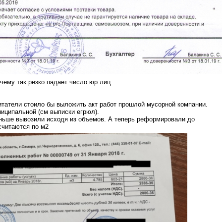
очему так резко падает число юр лиц.
итатели стоило бы выложить акт работ прошлой мусорной компании.
иципальной (см выписки егрюл).
аньше вывозили исходя из объемов. А теперь реформировали до
считаются по м2