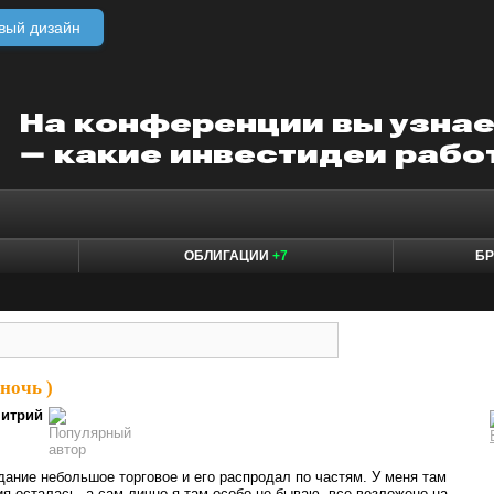
вый дизайн
ОБЛИГАЦИИ
+7
БР
ночь )
итрий
дание небольшое торговое и его распродал по частям. У меня там
 осталась, а сам лично я там особо не бываю, все возложено на