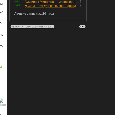
+44
Аукционы Минфина — министерство всё ещё не придумало "лекарство" для рынка ОФЗ. Ликвидности банкам не хватает это по РЕПО аукционам!
3
ки
+40
2
🪜Стратегия для пассивного дохода: Лестница облигаций
ди
Лучшие записи за 24 часа
з
РЕКЛАМА • CONFA.SMART-LAB.RU
не
-
то
54
ь
-