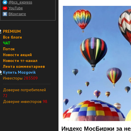
@bcs_express
YouTube
ВКонтакте
PREMIUM
Все блоги
ЧАТ
Поток
Новости акций
Новости тг-канал
Лента комментариев
Купить Mozgovik
Инвесторы
285509
Доверие потребителей
72
Доверие инвесторов
98
Индекс МосБиржи за не