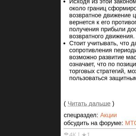
Исходя из этой законо
около границ сформиро
возвратное движение ц
вернется к его против
получения прибыли до
возвратного движения.
Стоит учитывать, что 
сопротивления периоди
возможно развитие мас
означает, что по пози
торговых стратегий, м
пользоваться защитным
(
Читать дальше
)
спецраздел:
Акции
обсудить на форуме:
МТ
4К
|
★1