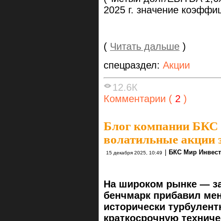
2025 г. значение коэффи
(
Читать дальше
)
спецраздел:
Акции
12.6К
Комментарии (
2
)
Блог компании БКС
волатильные акции з
|
БКС Мир Инвес
15 декабря 2025, 10:49
На широком рынке — за
бенчмарк прибавил мен
исторически турбулент
краткосрочную техниче