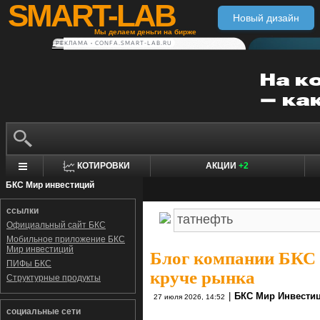
SMART-LAB
Новый дизайн
Мы делаем деньги на бирже
РЕКЛАМА • CONFA.SMART-LAB.RU
КОТИРОВКИ
АКЦИИ
+2
БКС Мир инвестиций
ссылки
Официальный сайт БКС
Мобильное приложение БКС
Мир инвестиций
Блог компании БКС
ПИФы БКС
круче рынка
Структурные продукты
|
БКС Мир Инвести
27 июля 2026, 14:52
социальные сети