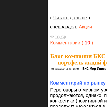
(
Читать дальше
)
спецраздел:
Акции
10.5К
Комментарии (
10
)
Блог компании БКС
— портфель акций ф
|
БКС Мир Инвес
04 февраля 2026, 16:04
Комментарий по рынку
Переговоры о мирном уре
продолжаются, однако, п
конкретики (позитивной 
продолжит находиться в