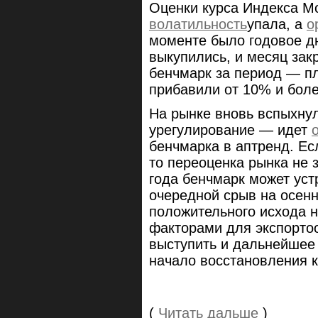
Оценки курса Индекса М
волатильность
упала, а
о
моменте было годовое дн
выкупились, и месяц закр
бенчмарк за период — п
прибавили от 10% и бол
На рынке вновь вспыхну
урегулирование — идет
бенчмарка в аптренд. Есл
то переоценка рынка не з
года бенчмарк может уст
очередной срыв на осен
положительного исхода 
факторами для экспорто
выступить и дальнейшее
начало восстановления к
(
Читать дальше
)