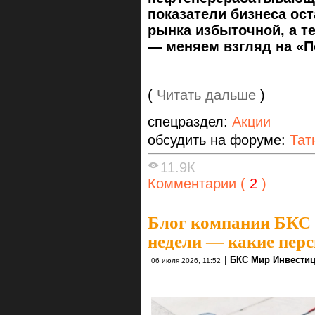
показатели бизнеса ос
рынка избыточной, а т
— меняем взгляд на «П
(
Читать дальше
)
спецраздел:
Акции
обсудить на форуме:
Тат
11.9К
Комментарии (
2
)
Блог компании БКС
недели — какие пер
|
БКС Мир Инвести
06 июля 2026, 11:52