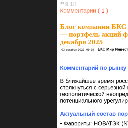
9.1К
Комментарии (
1
)
Блог компании БКС
— портфель акций фа
декабря 2025
|
БКС Мир Инвес
03 декабря 2025, 09:58
Комментарий по рынку
В ближайшее время росс
столкнуться с серьезной
геополитической неопред
потенциального урегули
Актуальный состав по
• Фавориты: НОВАТЭК (NV