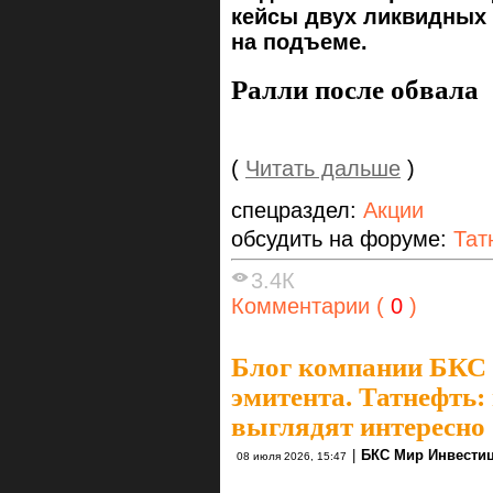
кейсы двух ликвидных 
на подъеме.
Ралли после обвала
(
Читать дальше
)
спецраздел:
Акции
обсудить на форуме:
Тат
3.4К
Комментарии (
0
)
Блог компании БКС
эмитента. Татнефть:
выглядят интересно
|
БКС Мир Инвести
08 июля 2026, 15:47