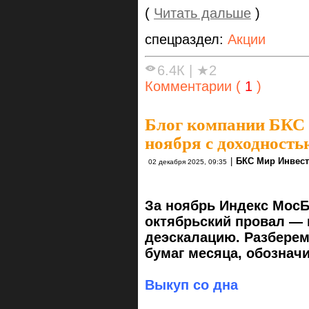
(
Читать дальше
)
спецраздел:
Акции
6.4К
|
★2
Комментарии (
1
)
Блог компании БКС
ноября с доходность
|
БКС Мир Инвес
02 декабря 2025, 09:35
За ноябрь Индекс Мос
октябрьский провал — 
деэскалацию. Разбере
бумаг месяца, обозначи
Выкуп со дна