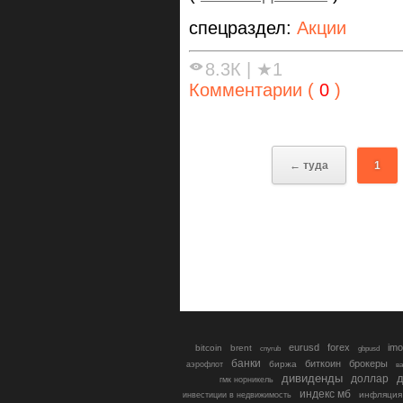
спецраздел:
Акции
8.3К
|
★1
Комментарии (
0
)
← туда
1
eurusd
forex
imo
bitcoin
brent
cnyrub
gbpusd
банки
биткоин
брокеры
биржа
аэрофлот
в
дивиденды
доллар
д
гмк норникель
индекс мб
инфляция
инвестиции в недвижимость