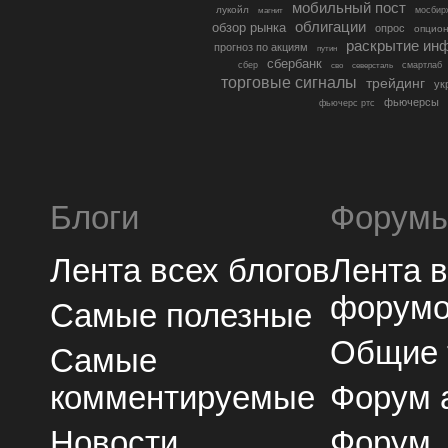
мобильный пост
лукойл
мосбир
магнит
облигации
обзор рынка
опрос
опцио
раскрытие ин
прогноз по акциям
путин
сбербанк
сбер
северсталь
смартлаб
сво
торговые сигналы
трейдинг
ук
фьючерсы
фьючерс ртс
Блоги
Форум
Лента всех блогов
Лента 
форум
Самые полезные
Общие
Самые
комментируемые
Форум 
Новости
Форум