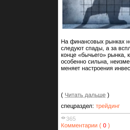
На финансовых рынках н
следуют спады, а за вс
конце «бычьего» рынка, 
особенно сильна, неизме
меняет настроения инве
(
Читать дальше
)
спецраздел:
трейдинг
365
Комментарии (
0
)