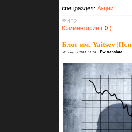
спецраздел:
Акции
452
Комментарии (
0
)
Блог им. Yaitsev
|
Пси
|
Ewitranslate
01 августа 2024, 18:56