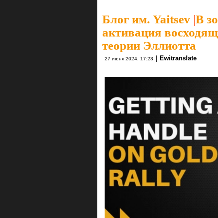
Блог им. Yaitsev
|
В з
активация восходяще
теории Эллиотта
|
Ewitranslate
27 июня 2024, 17:23