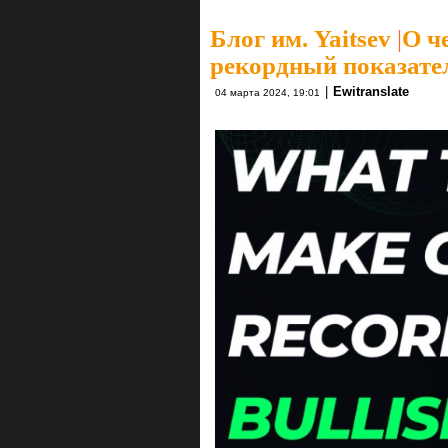
Блог им. Yaitsev
|
О ч
рекордный показате
|
Ewitranslate
04 марта 2024, 19:01