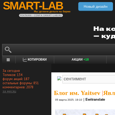
SMART-LAB
Новый дизайн
Мы делаем деньги на бирже
РЕКЛАМА • CONFA.SMART-LAB.RU
КОТИРОВКИ
АКЦИИ
+18
За сегодня
Топиков: 134
форум акций: 187
остальные форумы: 851
комментариев: 2078
за месяц
Блог им. Yaitsev
|
Явл
|
Ewitranslate
05 марта 2025, 19:10