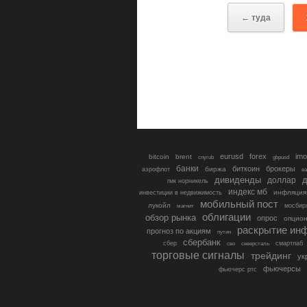
← туда
eurusd
forex
imo
bitcoin
brent
cnyrub
gbpusd
банки
биткоин
брокеры
биржа
аэрофлот
в
дивиденды
доллар
д
гмк норникель
индекс мб
инфляция
инвестиции в недвижимость
мобильный пост
лукойл
мосбир
магнит
облигации
обзор рынка
опрос
опцио
раскрытие ин
прогноз по акциям
путин
сбербанк
сбер
северсталь
смартлаб
сво
торговые сигналы
трейдинг
ук
фьючерсы
фьючерс ртс