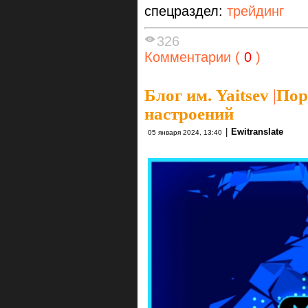
спецраздел:
трейдинг
326
Комментарии (
0
)
Блог им. Yaitsev
|
Пор
настроений
|
Ewitranslate
05 января 2024, 13:40