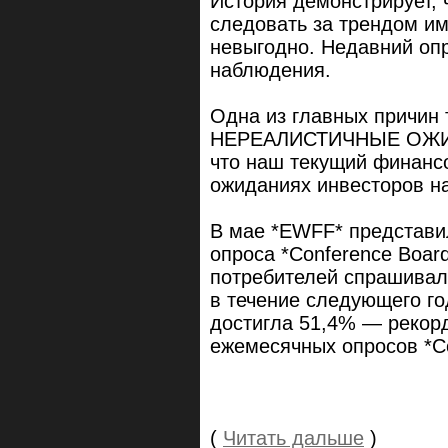
История демонстрирует, 
следовать за трендом им
невыгодно. Недавний опр
наблюдения.
Одна из главных причин
НЕРЕАЛИСТИЧНЫЕ ОЖИДА
что наш текущий финансов
ожиданиях инвесторов н
В мае *EWFF* представи
опроса *Conference Boar
потребителей спрашивали
в течение следующего го
достигла 51,4% — рекорд
ежемесячных опросов *Co
(
Читать дальше
)