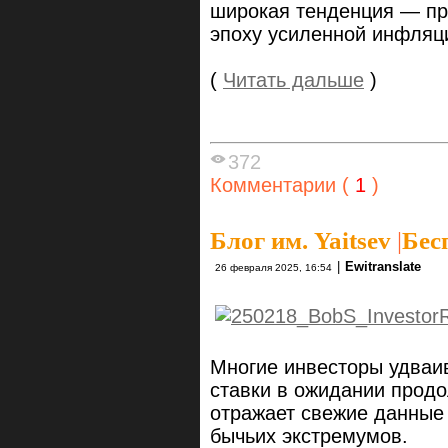
широкая тенденция — пр
эпоху усиленной инфляц
(
Читать дальше
)
372
Комментарии (
1
)
Блог им. Yaitsev
|
Бес
|
Ewitranslate
26 февраля 2025, 16:54
Многие инвесторы удваи
ставки в ожидании продо
отражает свежие данные
бычьих экстремумов.