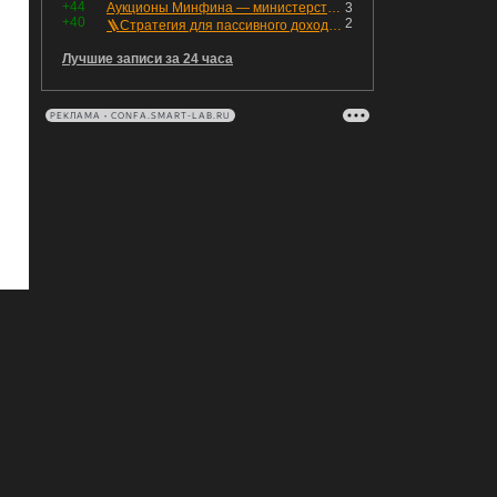
+44
Аукционы Минфина — министерство всё ещё не придумало "лекарство" для рынка ОФЗ. Ликвидности банкам не хватает это по РЕПО аукционам!
3
+40
2
🪜Стратегия для пассивного дохода: Лестница облигаций
Лучшие записи за 24 часа
РЕКЛАМА • CONFA.SMART-LAB.RU