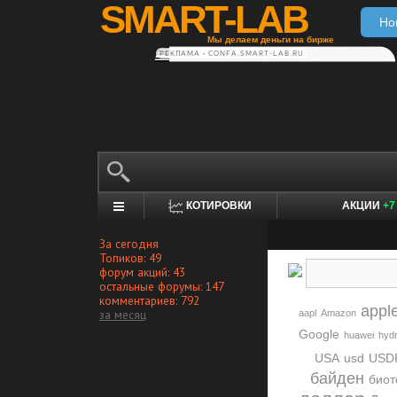
SMART-LAB
Но
Мы делаем деньги на бирже
РЕКЛАМА • CONFA.SMART-LAB.RU
КОТИРОВКИ
АКЦИИ
+7
За сегодня
Топиков: 49
форум акций: 43
остальные форумы: 147
комментариев: 792
appl
за месяц
aapl
Amazon
Google
huawei
hyd
USA
usd
USD
байден
биот