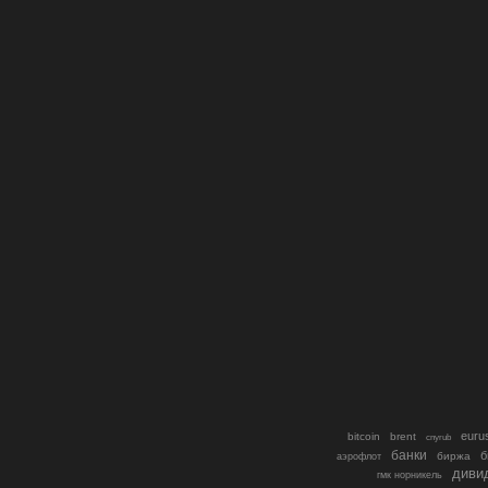
euru
bitcoin
brent
cnyrub
банки
б
биржа
аэрофлот
диви
гмк норникель