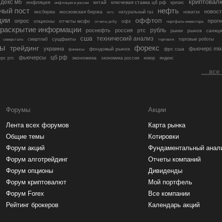
криптовал
декс мб
инфляция
китай
ключевая ставка цб рф
кризис
инфляция в россии
ный пост
нефть
новост
московская биржа
мосбиржа
мтс
натуральный газ
новатэк
ции
оффтоп
опрос
прогн
опционы
отчеты мсфо
офз
портфель инвестора
отчеты рсбу
раскрытие информации
рубль
роснефть
россия
ртс
рынок
санкц
рынки
сша
технический анализ
сущфакты
торговые роботы
северсталь
смартлаб
торговля
лы
трейдинг
форекс
украина
фьючерс mix
фондовый рынок
фрс сша
финансы
цб рф
фьючерсы
экономика
рс ртс
экономика россии
юмор
яндекс
....все
Форумы
Акции
Лента всех форумов
Карта рынка
Общие темы
Котировки
Форум акций
Фундаментальный анал
Форум алготрейдинг
Отчеты компаний
Форум опционы
Дивиденды
Форум криптовалют
Мой портфель
Форум Forex
Все компании
Рейтинг брокеров
Календарь акций