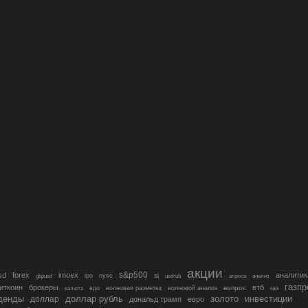
акции
s&p500
sd
forex
imoex
аналитик
si
gbpusd
ipo
nyse
usdrub
алроса
анализ
газп
иткоин
брокеры
втб
вопрос
валюта
вдо
волновая разметка
волновой анализ
газ
денды
золото
инвестиции
доллар
доллар рубль
дональд трамп
евро