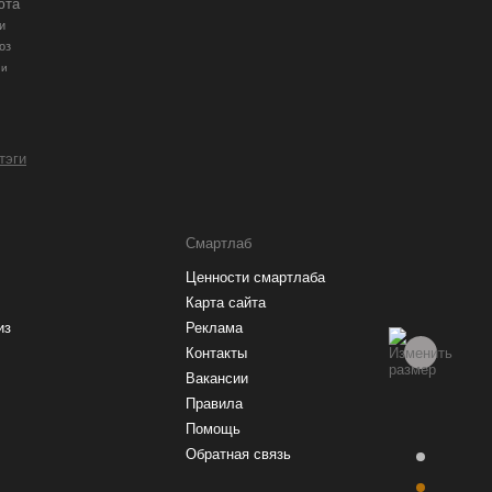
юта
и
оз
ии
 тэги
Смартлаб
Ценности смартлаба
Карта сайта
из
Реклама
Контакты
Вакансии
Правила
Помощь
Обратная связь