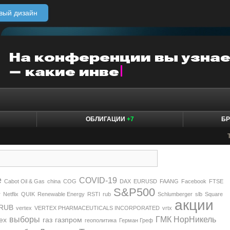
вый дизайн
ОБЛИГАЦИИ
+7
БР
e
COVID-19
Cabot Oil & Gas
china
COG
DAX
EURUSD
FAANG
Facebook
FTSE
S&P500
r
Netflix
QUIK
Renewable Energy
RSTI
rub
Schlumberger
slb
Square
акции
RUB
vertex
VERTEX PHARMACEUTICALS INCORPORATED
vrtx
выборы
ГМК НорНикель
ех
газ
газпром
геополитика
Герман Греф