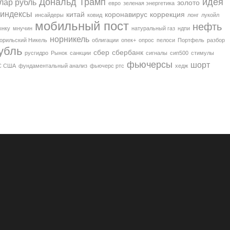
Дональд Трамп
идея
лар рубль
золото
евро
зеленая энергетика
индексы
китай
коронавирус
коррекция
инсайдеры
ковид
лонг
лукойл
мобильный пост
нефть
ынку
мнучин
натуральный газ
ндпи
норникель
орильский Никель
облигации
опек+
опрос
пелоси
Портфель
разбор
убль
сбер
сбербанк
русгидро
Рынок
санкции
сигналы
сип500
стимулы
фьючерсы
шорт
С США
фундаментальный анализ
фьючерс ртс
хедж