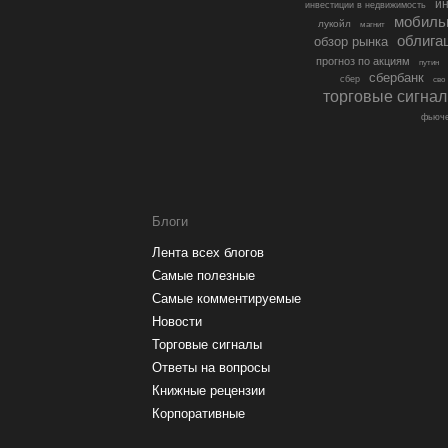
ин
инвестиции в недвижимость
мобиль
лукойл
магнит
облига
обзор рынка
прогноз по акциям
путин
сбербанк
сбер
сво
торговые сигна
фьюче
Блоги
Лента всех блогов
Самые полезные
Самые комментируемые
Новости
Торговые сигналы
Ответы на вопросы
Книжные рецензии
Корпоративные