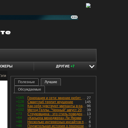
ОКЕРЫ
ДРУГИЕ
+7
Тэги
Полезные
Лучшие
Обсуждаемые
+165
Генерация и сети: мнение ребят из индустрии
27
+128
Смартлаб терпит крушение
145
+106
Как себя чувствуют мигранты в раю, в который они так стремились
96
+102
Метод Геллы. "Черный" август 2026 - быть или не быть?
39
+73
Струковщина - это стиль поведения, известный всем в секторе золотодобычи.
13
+64
«Карьера менеджера» Ли Якокки
7
+48
Несколько интересных инсайтов по "Озону"
6
+46
Поучительная история о прогнозировании
0