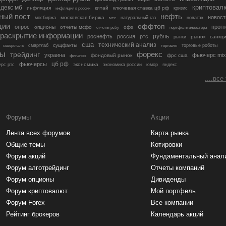
криптовал
декс мб
инфляция
китай
ключевая ставка цб рф
кризис
инфляция в россии
ный пост
нефть
новост
московская биржа
мосбиржа
мтс
натуральный газ
новатэк
ции
оффтоп
опрос
прогн
опционы
отчеты мсфо
офз
портфель инвестора
отчеты рсбу
раскрытие информации
рубль
роснефть
россия
ртс
рынок
санкц
рынки
сша
технический анализ
сущфакты
торговые роботы
северсталь
смартлаб
торговля
лы
трейдинг
форекс
украина
фьючерс mix
фондовый рынок
фрс сша
финансы
цб рф
фьючерсы
экономика
рс ртс
экономика россии
юмор
яндекс
....все
Форумы
Акции
Лента всех форумов
Карта рынка
Общие темы
Котировки
Форум акций
Фундаментальный анал
Форум алготрейдинг
Отчеты компаний
Форум опционы
Дивиденды
Форум криптовалют
Мой портфель
Форум Forex
Все компании
Рейтинг брокеров
Календарь акций