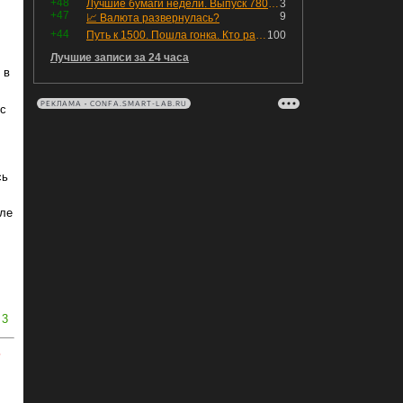
+48
Лучшие бумаги недели. Выпуск 780 – обновления для пятницы
3
+47
9
📈 Валюта развернулась?
+44
Путь к 1500. Пошла гонка. Кто раньше продаст.
100
Лучшие записи за 24 часа
 в
РЕКЛАМА • CONFA.SMART-LAB.RU
ес
сь
але
3
ь