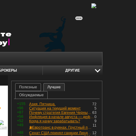
БРОКЕРЫ
ДРУГИЕ
Полезные
Лучшие
Обсуждаемые
+155
Азия. Пятница.
72
,
+96
Ситуация на текущий момент
5
+87
Почему стратегия Евгения Черных приведет вас к убыткам в 2026 году
63
+56
Инфляция в начале августа — дефляция из-за топлива и плодоовощной корзины, но услуги продолжают дорожать, а рубль начал ослабевать.
0
+52
Когда я начну зарабатывать?
9
+49
11
⛽️Евротранс в руинах. Грустный пост😶😞 Что изменилось в облигациях?
+48
Сенат США принял санкции Линдси Грэма против России
12