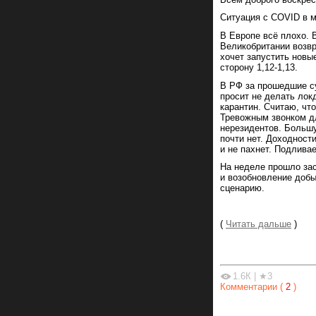
Ситуация с COVID в м
В Европе всё плохо. 
Великобритании возв
хочет запустить новы
сторону 1,12-1,13.
В РФ за прошедшие су
просит не делать лок
карантин. Считаю, чт
Тревожным звонком дл
нерезидентов. Больш
почти нет. Доходност
и не пахнет. Подливае
На неделе прошло зас
и возобновление доб
сценарию.
(
Читать дальше
)
1.6К
|
★3
Комментарии (
2
)