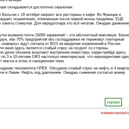
ире складывается достаточно серьёзная.
В Бельгии с 19 октября закроют все рестораны и кафе. Во Франции и
ращают ограничения, отмененные после первой волны пандемии. ЕЦБ
е пакеты стимулов. Для евродоллара это всё негатив. Ожидаю движение
тки выявили почти 15000 заражений – это абсолютный максимум. Бизн
даун, ибо 70% предприятий без господдержки не переживут повторный
о «наверху» ждут сигнала от ВОЗ на введение ограничений в России.
я меня здесь является слабый спрос на госдолг со стороны
ую долю объемов выкупают внутренние инвесторы, кэрри-трейда здесь
и по 3 и 10-летним ОФЗ настолько неинтересные, что нерезидентами зде
т масла в огонь и санкционная тема.
едание техкомитета ОПЕК. Обсудили слабый спрос на нефть в 4 кварт
ычи в Ливии. Нефть под давлением. Ожидаю снижения согласно моему
хорошо
комментироват