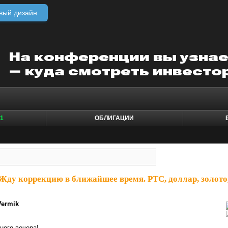
вый дизайн
1
ОБЛИГАЦИИ
Жду коррекцию в ближайшее время. РТС, доллар, золото
Vermik
ного вечера!