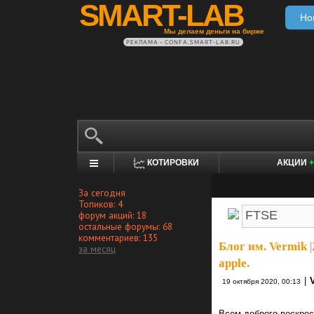
SMART-LAB
Но
Мы делаем деньги на бирже
РЕКЛАМА • CONFA.SMART-LAB.RU
КОТИРОВКИ
АКЦИИ
+
За сегодня
Топиков: 4
форум акций: 18
остальные форумы: 68
комментариев: 135
Блог им. Vermik
|
за месяц
apple.
|
19 октября 2020, 00:13
Всем доброго воскрес