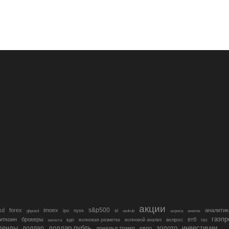
акции
s&p500
sd
forex
imoex
аналитик
si
gbpusd
ipo
nyse
usdrub
алроса
анализ
газп
иткоин
брокеры
втб
вопрос
валюта
вдо
волновая разметка
волновой анализ
газ
денды
золото
инвестиции
доллар
доллар рубль
дональд трамп
евро