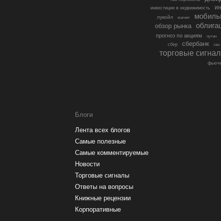
ин
инвестиции в недвижимость
мобиль
лукойл
магнит
облига
обзор рынка
прогноз по акциям
путин
сбербанк
сбер
сво
торговые сигна
фьюче
Блоги
Лента всех блогов
Самые полезные
Самые комментируемые
Новости
Торговые сигналы
Ответы на вопросы
Книжные рецензии
Корпоративные