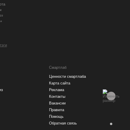
юта
и
оз
ии
 тэги
Смартлаб
Ценности смартлаба
Карта сайта
из
Реклама
Контакты
Вакансии
Правила
Помощь
Обратная связь