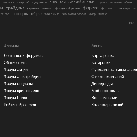
сша
технический анализ
сущфакты
торговые роботы
северсталь
смартлаб
торговля
лы
трейдинг
форекс
украина
фьючерс mix
фондовый рынок
фрс сша
финансы
цб рф
фьючерсы
экономика
рс ртс
экономика россии
юмор
яндекс
....все
Форумы
Акции
Лента всех форумов
Карта рынка
Общие темы
Котировки
Форум акций
Фундаментальный анал
Форум алготрейдинг
Отчеты компаний
Форум опционы
Дивиденды
Форум криптовалют
Мой портфель
Форум Forex
Все компании
Рейтинг брокеров
Календарь акций