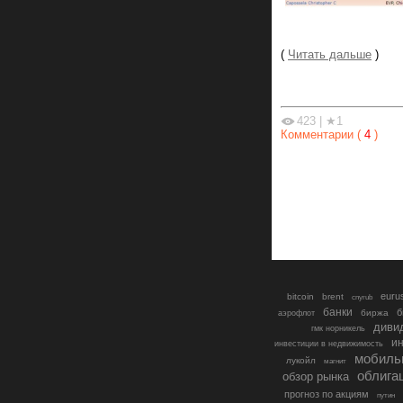
(
Читать дальше
)
423
|
★1
Комментарии (
4
)
euru
bitcoin
brent
cnyrub
банки
б
биржа
аэрофлот
диви
гмк норникель
ин
инвестиции в недвижимость
мобиль
лукойл
магнит
облига
обзор рынка
прогноз по акциям
путин