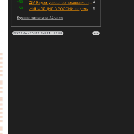
+50
4
📺М.Видео: успешное погашение любимого флоатера
+50
0
📈ИНФЛЯЦИЯ В РОССИИ: недельная дефляция, но в годовом выражении рост 😢
Лучшие записи за 24 часа
РЕКЛАМА • CONFA.SMART-LAB.RU