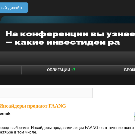
вый дизайн
7
ОБЛИГАЦИИ
+7
БРО
Инсайдеры продают FAANG
ermik
перед выборами. Инсайдеры продавали акции FAANG-ов в течение всего
октябре в том числе.