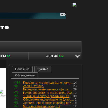
КЕРЫ
+2
ДРУГИЕ
+13
Полезные
Лучшие
Обсуждаемые
+114
Продал то, что нельзя было покупать. Изменения в портфеле
14
+83
Азия. Пятница.
23
+75
Евротранс — гениальная афера. Собрал с инвесторов денег, выплатил дивидендов больше текущей капитализации и ушёл в дефолт
29
+71
Грузоперевозки по ЖД за июль 2026 г. — четвёртый месяц подряд роста, чёрные металлы на уровне прошлого года, а каменный уголь в плюсе.
1
+58
10 млн р на счету сделали меня счастливым? Ожидание vs Реальность!
30
+57
Обновляем информацию по Диасофту: дивиденды и выкуп
2
+53
Дефолт ЕвроТранса: конвейер работает исправно
8
+52
Что у них там происходит?
12