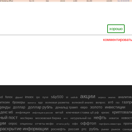
хорошо
комментироват
акции
s&p500
sd
forex
imoex
аналитик
si
gbpusd
ipo
nyse
usdrub
алроса
анализ
газп
иткоин
брокеры
втб
вопрос
валюта
вдо
волновая разметка
волновой анализ
газ
денды
золото
инвестиции
доллар
доллар рубль
дональд трамп
евро
криптовал
декс мб
инфляция
китай
ключевая ставка цб рф
кризис
инфляция в россии
ный пост
нефть
новост
московская биржа
мосбиржа
мтс
натуральный газ
новатэк
ции
оффтоп
опрос
прогн
опционы
отчеты мсфо
офз
портфель инвестора
отчеты рсбу
раскрытие информации
рубль
роснефть
россия
ртс
рынок
санкц
рынки