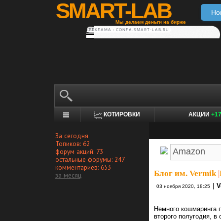
SMART-LAB
Но
Мы делаем деньги на бирже
РЕКЛАМА • CONFA.SMART-LAB.RU
КОТИРОВКИ
АКЦИИ
+1
За сегодня
Топиков: 62
форум акций: 73
остальные форумы: 247
комментариев: 653
Блог им. Vermik
|
за месяц
|
V
03 ноября 2020, 18:25
Немного кошмаринга 
второго полугодия, в 