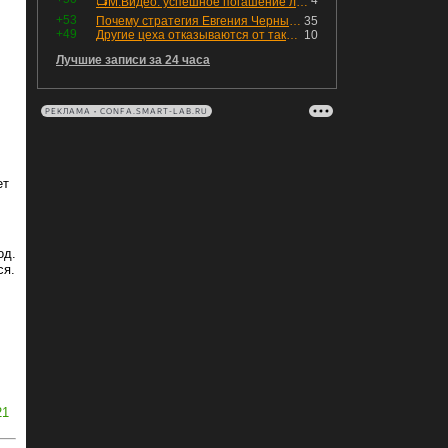
4
📺М.Видео: успешное погашение любимого флоатера
+53
Почему стратегия Евгения Черных приведет вас к убыткам в 2026 году
35
+49
Другие цеха отказываются от таких деталей — а мы построили на них производство с оборотом 70 млн
10
Лучшие записи за 24 часа
РЕКЛАМА • CONFA.SMART-LAB.RU
ет
од.
ся.
21