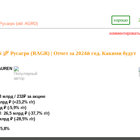
хорошо
Русагро (old: AGRO)
комментироват
N
|
🌾 Русагро (RAGR) | Отчет за 2024й год. Какими будут
AUREN
3 млрд / 232₽ за акцию
лрд ₽ (+23,2% г/г)
 ₽ (-5,9% г/г)
4:
26,5 млрд ₽ (-37,7% г/г)
млрд ₽ (-28,5% г/г)
:
5,8%