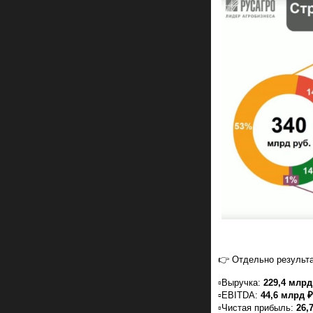
👉 Отдельно результа
▫️Выручка:
229,4 млрд 
▫️EBITDA:
44,6 млрд ₽ 
▫️Чистая прибыль:
26,