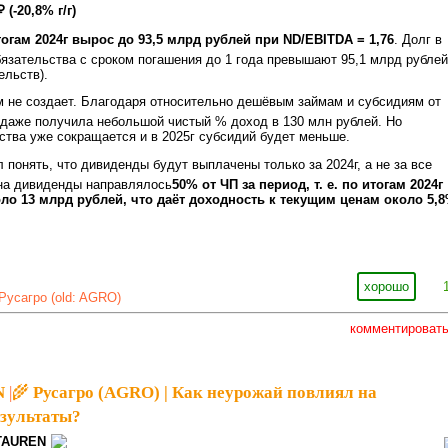
 (-20,8% г/г)
огам 2024г вырос до 93,5 млрд рублей при ND/EBITDA = 1,76
. Долг в
бязательства с сроком погашения до 1 года превышают 95,1 млрд рублей
ельств).
м не создает. Благодаря относительно дешёвым займам и субсидиям от
 даже получила небольшой чистый % доход в 130 млн рублей. Но
ства уже сокращается и в 2025г субсидий будет меньше.
 понять, что дивиденды будут выплачены только за 2024г, а не за все
на дивиденды направлялось
50% от ЧП за период, т. е. по итогам 2024г
ло 13 млрд рублей, что даёт доходность к текущим ценам около 5,
хорошо
Русагро (old: AGRO)
комментироват
N
|
🌾 Русагро (AGRO) | Как неурожай повлиял на
зультаты?
TAUREN