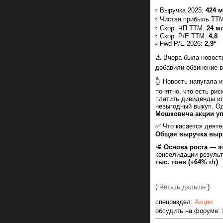
▫️ Выручка 2025:
424 м
▫️ Чистая прибыль TT
▫️ Скор. ЧП TTM:
24 м
▫️ Cкор. P/E TTM:
4,8
▫️ Fwd P/E 2026:
2,9*
⚠️ Вчера была новост
добавили обвинение в
👆 Новость напугала 
понятно, что есть ри
платить дивиденды ил
невыгодный выкуп. Од
Мошковича акции уп
✅ Что касается деяте
Общая выручка выро
🥩
Основа роста — э
консолидации результ
тыс. тонн (+64% г/г)
.
(
Читать дальше
)
спецраздел:
Акции
обсудить на форуме: