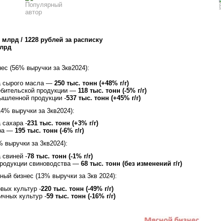
8 млрд / 1228 рублей за расписку
млрд
ес (56% выручки за 3кв2024):
ва сырого масла —
250 тыс. тонн (+48% г/г)
ребительской продукции —
118 тыс. тонн (-5% г/г)
ышленной продукции -
537 тыс. тонн (+45% г/г)
14% выручки за 3кв2024):
 сахара -
231 тыс. тонн (+3% г/г)
ара —
195 тыс. тонн (-6% г/г)
% выручки за 3кв2024):
 свиней -
78 тыс. тонн (-1% г/г)
 продукции свиноводства —
68 тыс. тонн (без изменений г/г)
ный бизнес (13% выручки за 3кв 2024):
вых культур -
220 тыс. тонн (-49% г/г)
ичных культур -
59 тыс. тонн (-16% г/г)