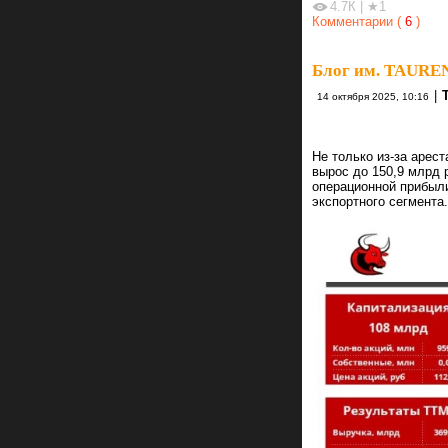
4.7К
|
★1
Комментарии (
6
)
Блог им. TAURE
|
14 октября 2025, 10:16
Не только из-за арес
вырос до 150,9 млрд
операционной прибыли
экспортного сегмента.