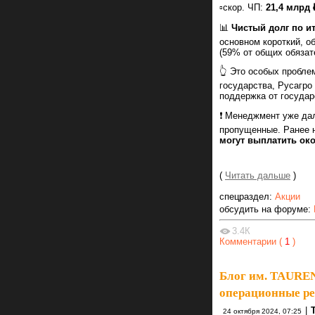
▫️скор. ЧП:
21,4 млрд ₽
📊
Чистый долг по ит
основном короткий, о
(59% от общих обязат
👆 Это особых пробле
государства, Русагро
поддержка от государ
❗️ Менеджмент уже дал
пропущенные. Ранее 
могут выплатить око
(
Читать дальше
)
спецраздел:
Акции
обсудить на форуме:
3.4К
Комментарии (
1
)
Блог им. TAURE
операционные ре
|
24 октября 2024, 07:25