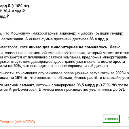
лрд ₽ (+16% г/г)
M:
30,4 млрд ₽
лрд ₽
ь, что Мошковичу (мажоритарный акционер) и Басову (бывший гендир)
 легализации. А общая сумма претензий достигла
86 млрд р
.
инвесторов, хотя
ничего для миноритариев не поменялось
. Давно
ски, связанные с возможной сменой собственника, который может не стан
и откажется от публичного статуса компании, предложив миноритариям
нако, отсутствие дивидендов здесь давно уже в цене, а
после ареста
али на 50%
, что выглядит как вполне справедливый дисконт.
льности, то компания опубликовала операционные результаты за 2025й г
сла на 16% г/г
, что неплохо. Глобально, бизнес растёт и масштабирует
то мясной сегмент
, который сгенерировал
93,5 млрд р (+71% г/г)
после
атов Агро-Белогорья. В живом весе производство увеличилось до
571
хорошо
Русагро (old: AGRO)