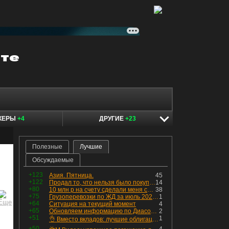
КЕРЫ
+4
ДРУГИЕ
+23
Полезные
Лучшие
Обсуждаемые
+123
Азия. Пятница.
45
+122
Продал то, что нельзя было покупать. Изменения в портфеле
14
+80
10 млн р на счету сделали меня счастливым? Ожидание vs Реальность!
38
+75
Грузоперевозки по ЖД за июль 2026 г. — четвёртый месяц подряд роста, чёрные металлы на уровне прошлого года, а каменный уголь в плюсе.
1
+64
Ситуация на текущий момент
4
+65
Обновляем информацию по Диасофту: дивиденды и выкуп
2
+51
1
👌 Вместо вкладов: лучшие облигации — только супер надёжные
+50