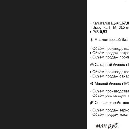
▫️ Капитализация:
167,
▫️ Выручка ТТМ:
315 
▫️ P/S:
0,53
☀️ Масложировой бизн
▫️ Объём производст
▫️ Объём продаж пот
▫️ Объём продаж пром
🍰 Сахарный бизнес (
▫️ Объём производства
▫️ Объём продаж сах
🥩 Мясной бизнес (16
▫️ Объём производства
▫️ Объём реализации
🌾 Сельскохозяйствен
▫️ Объём продаж зерно
▫️ Объём продаж масл