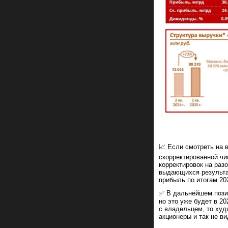
📈 Если смотреть на в
скорректированной чи
корректировок на разо
выдающихся результат
прибыль по итогам 202
✅ В дальнейшем позит
но это уже будет в 2
с владельцем, то худ
акционеры и так не ви