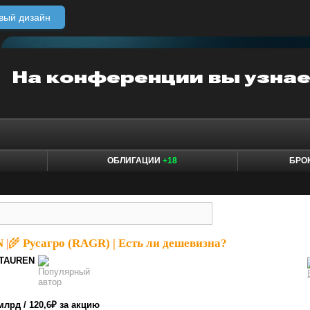
вый дизайн
ОБЛИГАЦИИ
+18
БРО
N
|
🌾 Русагро (RAGR) | Есть ли дешевизна?
TAUREN
млрд / 120,6₽ за акцию