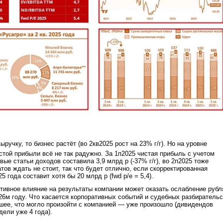
ыручку, то бизнес растёт (во 2кв2025 рост на 23% г/г). Но на уровне
стой прибыли всё не так радужно. За 1п2025 чистая прибыль с учетом
вые статьи доходов составила 3,9 млрд р (-37% г/г), во 2п2025 тоже
ов ждать не стоит, так что будет отлично, если скорректированная
5 года составит хотя бы 20 млрд р (fwd p/e = 5,4).
ивное влияние на результаты компании может оказать ослабление рубл
026м году. Что касается корпоративных событий и судебных разбирательс
шее, что могло произойти с компанией — уже произошло (дивидендов
дели уже 4 года).