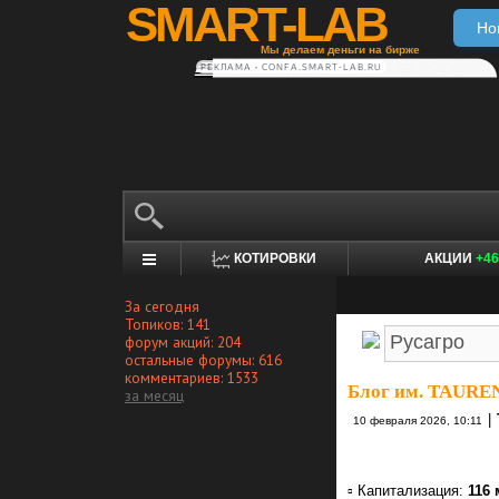
SMART-LAB
Но
Мы делаем деньги на бирже
РЕКЛАМА • CONFA.SMART-LAB.RU
КОТИРОВКИ
АКЦИИ
+46
За сегодня
Топиков: 141
форум акций: 204
остальные форумы: 616
комментариев: 1533
Блог им. TAURE
за месяц
|
10 февраля 2026, 10:11
▫️ Капитализация:
116 