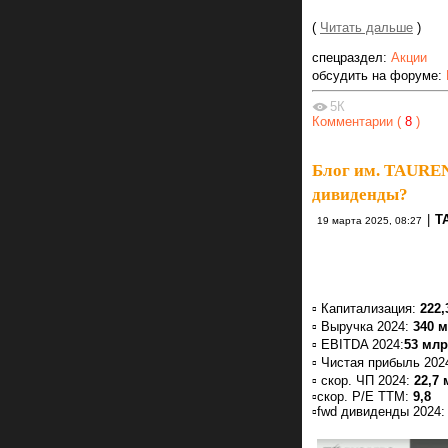
(
Читать дальше
)
спецраздел:
Акции
обсудить на форуме:
5К
Комментарии (
8
)
Блог им. TAURE
дивиденды?
|
T
19 марта 2025, 08:27
▫️ Капитализация:
222,
▫️ Выручка 2024:
340 м
▫️ EBITDA 2024:
53 млрд
▫️ Чистая прибыль 202
▫️ скор. ЧП 2024:
22,7 
▫️скор. P/E ТТМ:
9,8
▫️fwd дивиденды 2024