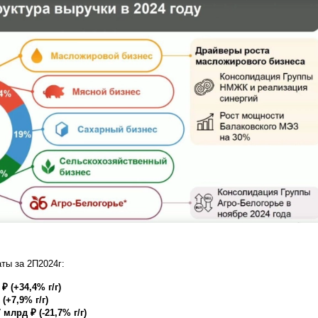
ты за 2П2024г:
₽ (+34,4% г/г)
(+7,9% г/г)
7 млрд ₽ (-21,7% г/г)