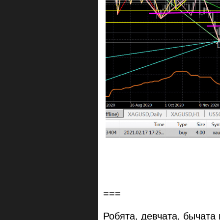
===
Робята, девчата, бычата