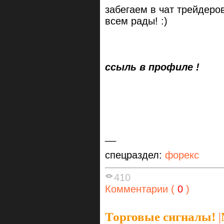
забегаем в чат трейдеров
всем рады! :)
ссыль в профиле !
__
спецраздел:
форекс
410
Комментарии (
0
)
Торговые сигналы!
|