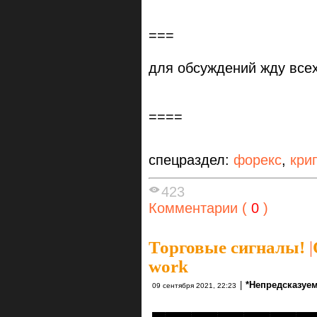
===
для обсуждений жду всех 
====
спецраздел:
форекс
,
кри
423
Комментарии (
0
)
Торговые сигналы!
|
work
|
*Непредсказуе
09 сентября 2021, 22:23