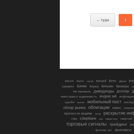
← туда
1
eurusd
forex
imo
bitcoin
brent
cnyrub
gbpusd
банки
биткоин
брокеры
биржа
аэрофлот
в
дивиденды
доллар
д
гмк норникель
индекс мб
инфляция
инвестиции в недвижимость
мобильный пост
лукойл
мосбир
магнит
облигации
обзор рынка
опрос
опцио
раскрытие ин
прогноз по акциям
путин
сбербанк
сбер
северсталь
смартлаб
сво
торговые сигналы
трейдинг
ук
фьючерсы
фьючерс ртс