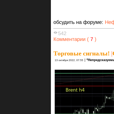
обсудить на форуме:
Неф
542
Комментарии (
7
)
Торговые сигналы!
|
|
*Непредсказуем
13 октября 2022, 07:55