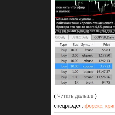
(
Читать дальше
)
спецраздел:
форекс
,
кри