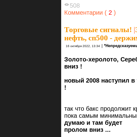
508
Комментарии (
2
)
Торговые сигналы!
|
нефть, сп500 - держи
|
*Непредсказуем
16 октября 2022, 13:34
Золото-херолото, Сере
вниз !
новый 2008 наступил в
!
так что бакс продолжит к
пока самым минимальны
думаю и там будет
пролом вниз ...