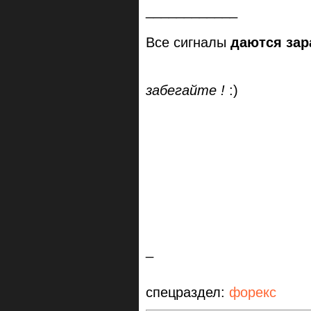
____________
Все сигналы
даются зар
забегайте !
:)
_
спецраздел:
форекс