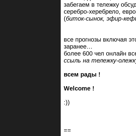
забегаем в тележку обсуд
серебро-херебрело, евро
(
биток-сынок, эфир-кеф
все прогнозы включая эт
заранее…
более 600 чел онлайн в
ссыль на тележку-олежку
всем рады !
Welcome !
:))
==