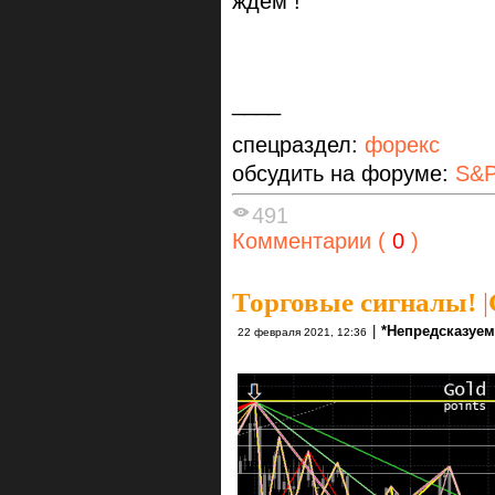
ждём !
____
спецраздел:
форекс
обсудить на форуме:
S&P
491
Комментарии (
0
)
Торговые сигналы!
|
|
*Непредсказуе
22 февраля 2021, 12:36