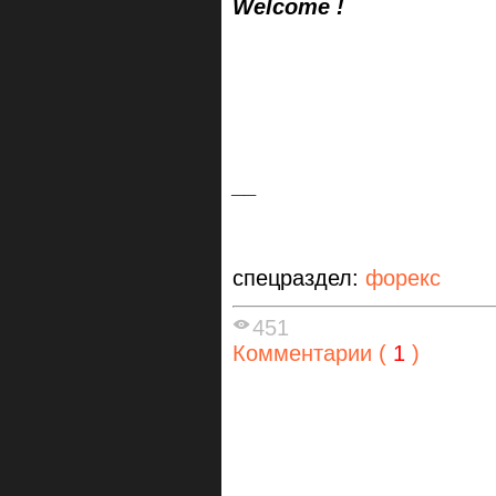
Welcome !
__
спецраздел:
форекс
451
Комментарии (
1
)