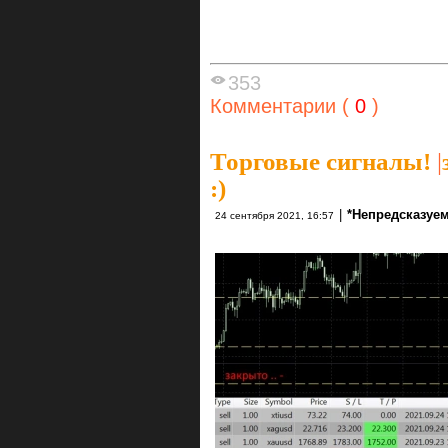
353
Комментарии (
0
)
Торговые сигналы!
|
:)
|
*Непредсказуе
24 сентября 2021, 16:57