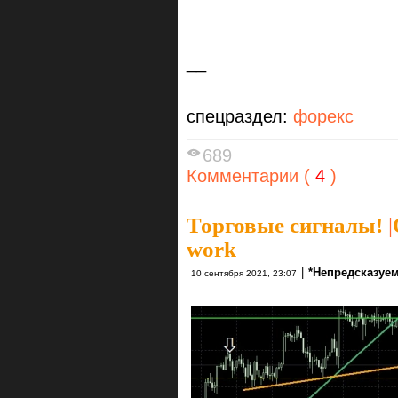
__
спецраздел:
форекс
689
Комментарии (
4
)
Торговые сигналы!
|
work
|
*Непредсказуе
10 сентября 2021, 23:07