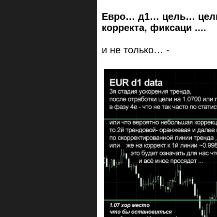
Евро… д1… цель… цели
корректа, фиксаци ....
и не только… -