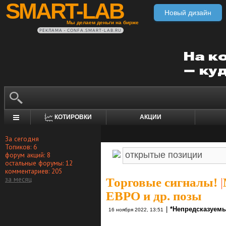
SMART-LAB
Новый дизайн
Мы делаем деньги на бирже
РЕКЛАМА • CONFA.SMART-LAB.RU
КОТИРОВКИ
АКЦИИ
За сегодня
Топиков: 6
форум акций: 8
остальные форумы: 12
комментариев: 205
за месяц
Торговые сигналы!
|
ЕВРО и др. позы
|
*Непредсказуемы
16 ноября 2022, 13:51