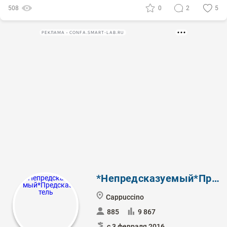
508
0
2
5
РЕКЛАМА • CONFA.SMART-LAB.RU
*Непредсказуемый*Предсказатель
Cappuccino
885
9 867
с 3 февраля 2016