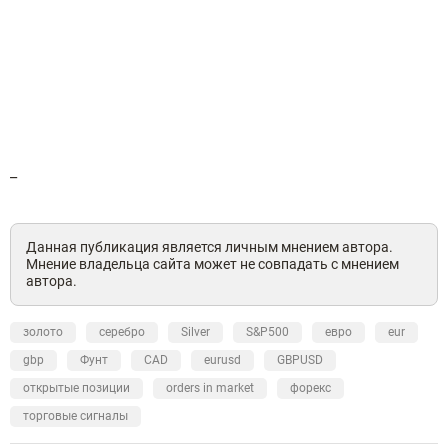
_
Данная публикация является личным мнением автора.
Мнение владельца сайта может не совпадать с мнением
автора.
золото
серебро
Silver
S&P500
евро
eur
gbp
Фунт
CAD
eurusd
GBPUSD
открытые позиции
orders in market
форекс
торговые сигналы