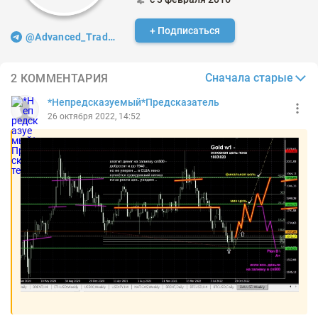
+ Подписаться
@Advanced_Trader
Сначала старые
2 КОММЕНТАРИЯ
*Непредсказуемый*Предсказатель
26 октября 2022, 14:52