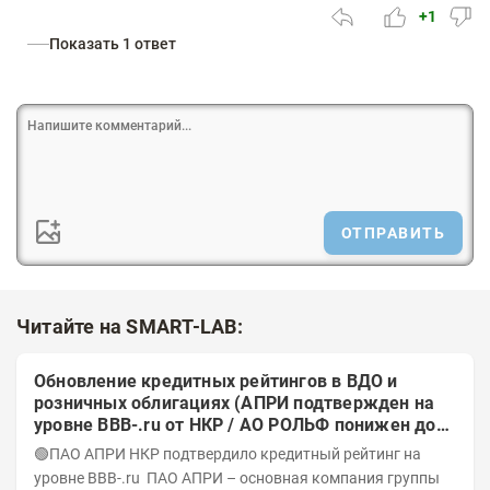
+1
Показать 1 ответ
ОТПРАВИТЬ
Читайте на SMART-LAB:
Обновление кредитных рейтингов в ВДО и
розничных облигациях (АПРИ подтвержден на
уровне BBB-.ru от НКР / АО РОЛЬФ понижен до
А-(RU) / Элит Строй присвоен на уровне BBB.ru)
🟢ПАО АПРИ НКР подтвердило кредитный рейтинг на
уровне BBB-.ru ПАО АПРИ – основная компания группы