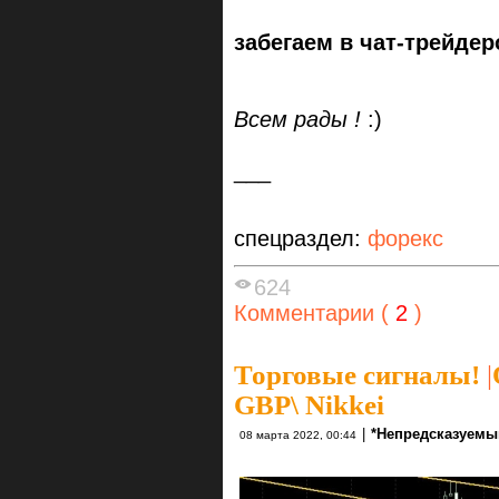
забегаем в чат-трейдеро
Всем рады !
:)
___
спецраздел:
форекс
624
Комментарии (
2
)
Торговые сигналы!
|
GBP\ Nikkei
|
*Непредсказуемы
08 марта 2022, 00:44