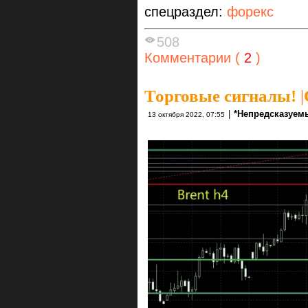
спецраздел:
форекс
508
Комментарии (
2
)
Торговые сигналы!
|
|
*Непредсказуем
13 октября 2022, 07:55