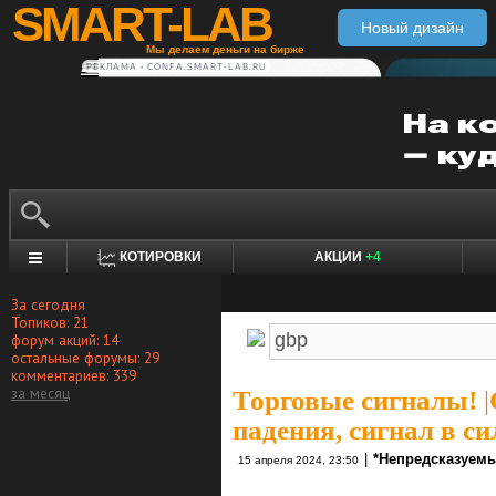
SMART-LAB
Новый дизайн
Мы делаем деньги на бирже
РЕКЛАМА • CONFA.SMART-LAB.RU
КОТИРОВКИ
АКЦИИ
+4
За сегодня
Топиков: 21
форум акций: 14
остальные форумы: 29
комментариев: 339
за месяц
Торговые сигналы!
|
падения, сигнал в сил
|
*Непредсказуемы
15 апреля 2024, 23:50