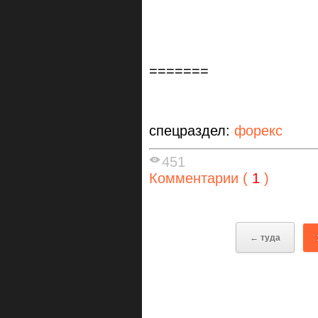
=======
спецраздел:
форекс
451
Комментарии (
1
)
← туда