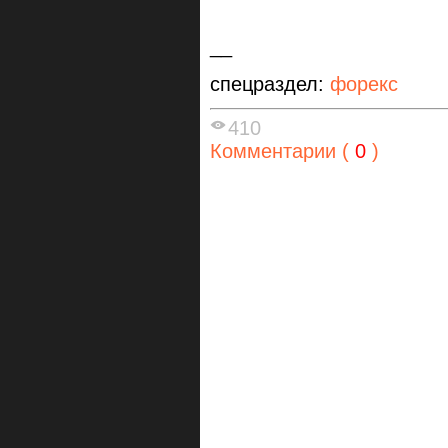
__
спецраздел:
форекс
410
Комментарии (
0
)