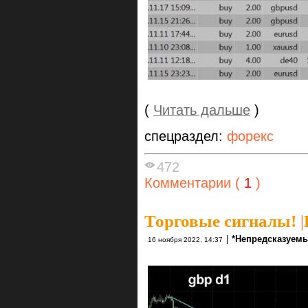
(
Читать дальше
)
спецраздел:
форекс
472
Комментарии (
1
)
Торговые сигналы!
|
|
*Непредсказуемы
16 ноября 2022, 14:37