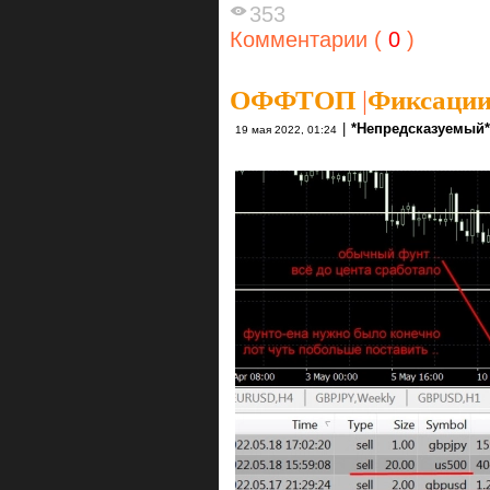
353
Комментарии (
0
)
ОФФТОП
|
Фиксации
|
*Непредсказуемый*
19 мая 2022, 01:24