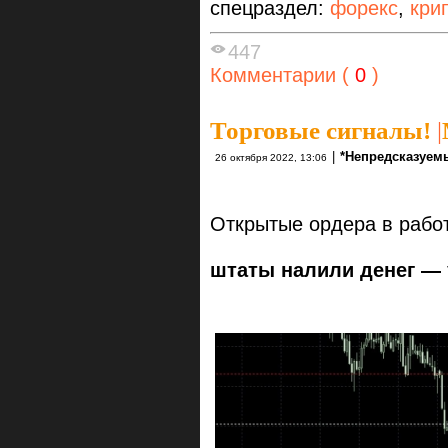
спецраздел:
форекс
,
кри
447
Комментарии (
0
)
Торговые сигналы!
|
|
*Непредсказуем
26 октября 2022, 13:06
Открытые ордера в рабо
штаты налили денег —