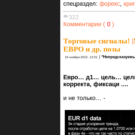
спецраздел:
форекс
,
кри
322
Комментарии (
0
)
Торговые сигналы!
|
ЕВРО и др. позы
|
*Непредсказуемы
16 ноября 2022, 13:51
Евро… д1… цель… цели
корректа, фиксаци ....
и не только… -