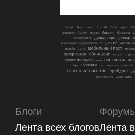
eurusd
forex
imo
bitcoin
brent
cnyrub
gbpusd
банки
биткоин
брокеры
биржа
аэрофлот
в
дивиденды
доллар
д
гмк норникель
индекс мб
инфляция
инвестиции в недвижимость
мобильный пост
лукойл
мосбир
магнит
облигации
обзор рынка
опрос
опцио
раскрытие ин
прогноз по акциям
путин
сбербанк
сбер
северсталь
смартлаб
сво
торговые сигналы
трейдинг
ук
фьючерсы
фьючерс ртс
Блоги
Форум
Лента всех блогов
Лента 