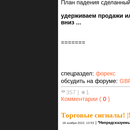
План падения сделанный
удерживаем продажи и
вниз ...
=======
спецраздел:
форекс
обсудить на форуме:
GB
357
|
★1
Комментарии (
0
)
Торговые сигналы!
|
|
*Непредсказуемы
18 ноября 2022, 13:53