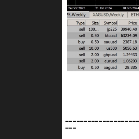
===================
===