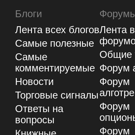
Блоги
Форум
Лента всех блогов
Лента 
форум
Самые полезные
Общие
Самые
комментируемые
Форум 
Новости
Форум
алготре
Торговые сигналы
Форум
Ответы на
опцион
вопросы
Форум
Книжные