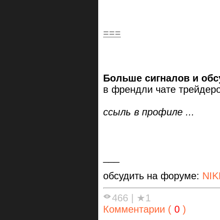
===
Больше сигналов и обс
в френдли чате трейдеро
ссыль в профиле ...
___
обсудить на форуме:
NIK
466
|
★1
Комментарии (
0
)