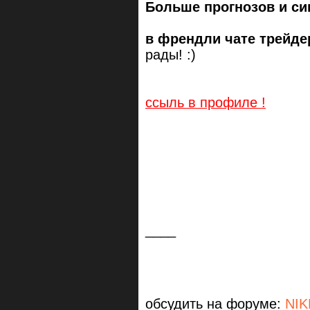
Больше прогнозов и си
в френдли чате трейдер
рады! :)
ссыль в профиле !
____
обсудить на форуме:
NIK