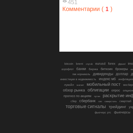
451
Комментарии (
1
)
eurusd
forex
imo
bitcoin
brent
cnyrub
gbpusd
банки
биткоин
брокеры
биржа
аэрофлот
в
дивиденды
доллар
д
гмк норникель
индекс мб
инфляция
инвестиции в недвижимость
мобильный пост
лукойл
мосбир
магнит
облигации
обзор рынка
опрос
опцио
раскрытие ин
прогноз по акциям
путин
сбербанк
сбер
северсталь
смартлаб
сво
торговые сигналы
трейдинг
ук
фьючерсы
фьючерс ртс