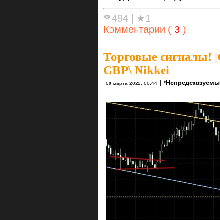
494
|
★1
Комментарии (
3
)
Торговые сигналы!
|
GBP\ Nikkei
|
*Непредсказуемы
08 марта 2022, 00:44