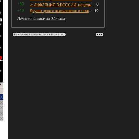
+50
0
📈ИНФЛЯЦИЯ В РОССИИ: недельная дефляция, но в годовом выражении рост 😢
+49
Другие цеха отказываются от таких деталей — а мы построили на них производство с оборотом 70 млн
10
Лучшие записи за 24 часа
РЕКЛАМА • CONFA.SMART-LAB.RU