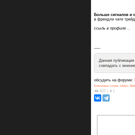
Больше сигналов и 
в френдли чате трейд
ссыль в профиле ...
___
Данная публикация
совпадать с мнение
обсудить на форуме:
Ключевые слова:
nikkei
,
Nik
465
|
★1