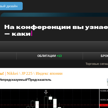
вый дизайн
ОБЛИГАЦИИ
+13
БРО
Торговые сигн
ы!
|
Nikkei \ JP 225 \ Индекс японии
Непредсказуемый*Предсказатель