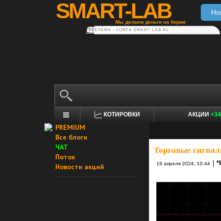
SMART-LAB
Но
Мы делаем деньги на бирже
РЕКЛАМА • CONFA.SMART-LAB.RU
КОТИРОВКИ
АКЦИИ
+34
PREMIUM
Все блоги
ЧАТ
Торговые сигнал
Поток
|
*
19 апреля 2024, 10:44
Новости акций