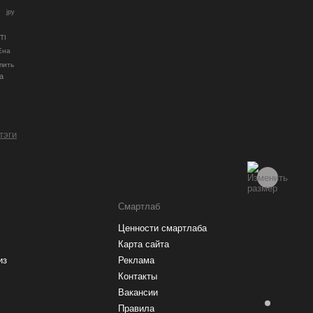
jpy
TI
Ена
пить
а
 тэги
Смартлаб
Ценности смартлаба
Карта сайта
из
Реклама
Контакты
Вакансии
Правила