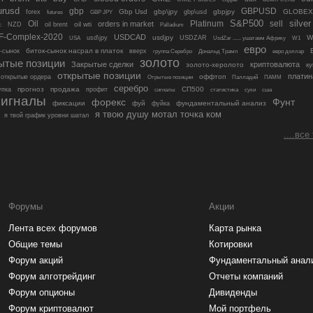
urusd
gbp
GBPUSD
Gbp Usd
gbp\jpy
gbpjpy
GLOBEX
forex
gbp\usd
futures
GBP JPY
S&P500
Oil
Platinum
sell
silver
orders in market
oil wti
NZD
oil brent
с
Palladium
F-Complex-2020
USDCAD
usdjpy
W
usd\jpy
USDZAR
USA
UsdZar ...... ушатаем Африку
W1
евро
биток-сынок насрал в платок
-сынок
вверх
группа Серебро
Дональд Трамп
евро доллар
золото
ытые позиции
Закрытые сделки
криптовалюта
золото-херолото
ку
открытые позиции
платин
оффтоп
открытые ордера
Отрытые позиции
Палладий
ПАММ
серебро
прогноз
продажа
СП500
упка
профит
сигналы
статистика
суки
сша
сигналы
форекс
Фунт
фиксации
фуй
фундаментальный анализ
фуйка
я твою душу мотал точка ком
я твой график уровни шатал
....все
Форумы
Акции
Лента всех форумов
Карта рынка
Общие темы
Котировки
Форум акций
Фундаментальный анал
Форум алготрейдинг
Отчеты компаний
Форум опционы
Дивиденды
Форум криптовалют
Мой портфель