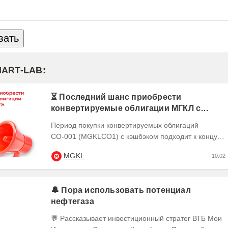
MART-LAB:
⏳ Последний шанс приобрести
конвертируемые облигации МГКЛ с
кэшбэком 10%
Период покупки конвертируемых облигаций
СО-001 (MGKLCO1) с кэшбэком подходит к концу.
Чтобы получить кэшбэк 10% ,
MGKL
10:02
квалифицированным...
🔔 Пора использовать потенциал
нефтегаза
💬 Рассказывает инвестиционный стратег ВТБ Мои