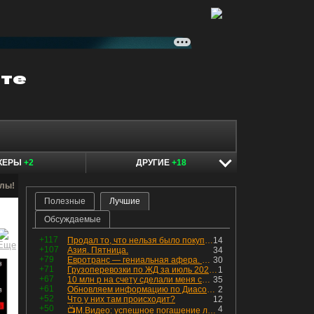
КЕРЫ
+2
ДРУГИЕ
+18
алы!
Полезные
Лучшие
Обсуждаемые
+117
Продал то, что нельзя было покупать. Изменения в портфеле
14
+107
Азия. Пятница.
34
+79
Евротранс — гениальная афера. Собрал с инвесторов денег, выплатил дивидендов больше текущей капитализации и ушёл в дефолт
30
+71
Грузоперевозки по ЖД за июль 2026 г. — четвёртый месяц подряд роста, чёрные металлы на уровне прошлого года, а каменный уголь в плюсе.
1
+67
10 млн р на счету сделали меня счастливым? Ожидание vs Реальность!
35
+61
Обновляем информацию по Диасофту: дивиденды и выкуп
2
+52
Что у них там происходит?
12
+50
4
📺М.Видео: успешное погашение любимого флоатера