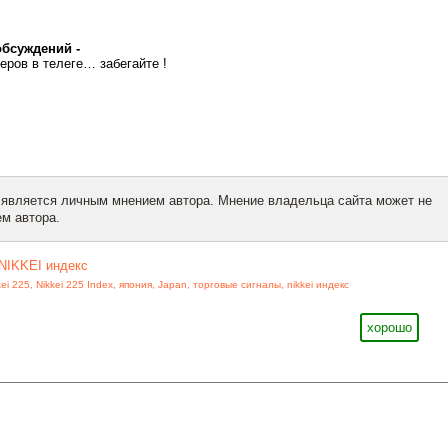
обсуждений -
еров в телеге… забегайте !
 является личным мнением автора. Мнение владельца сайта может не
м автора.
NIKKEI индекс
kei 225
,
Nikkei 225 Index
,
япония
,
Japan
,
торговые сигналы
,
nikkei индекс
хорошо