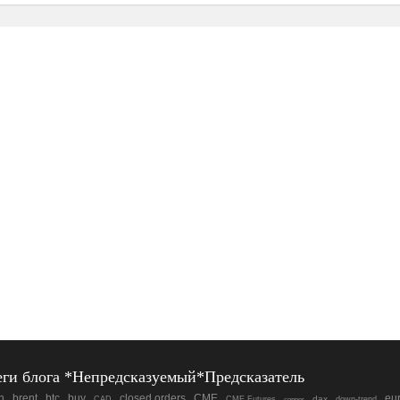
еги блога *Непредсказуемый*Предсказатель
n
brent
btc
closed orders
buy
CME
eu
dax
CAD
CME Futures
down-trend
copper