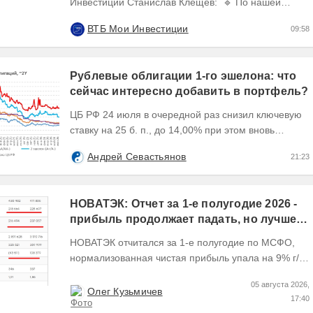
Инвестиции Станислав Клещёв: 🔹 По нашей
оценке, потенциал роста акций нефтегазового
ВТБ Мои Инвестиции
09:58
сектора в...
Рублевые облигации 1-го эшелона: что
сейчас интересно добавить в портфель?
ЦБ РФ 24 июля в очередной раз снизил ключевую
ставку на 25 б. п., до 14,00% при этом вновь
изменил прогноз траектории ее понижения сместив
Андрей Севастьянов
21:23
его...
НОВАТЭК: Отчет за 1-е полугодие 2026 -
прибыль продолжает падать, но лучшее
впереди, если не прилетит
НОВАТЭК отчитался за 1-е полугодие по МСФО,
нормализованная чистая прибыль упала на 9% г/г
Пресс релизы максимально...
05 августа 2026,
Олег Кузьмичев
17:40