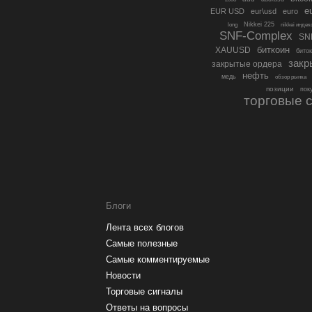
e
EUR USD
eur\usd
euro
Nikkei 225
long
nikkei индек
SNF-Complex
SN
биткоин
XAUUSD
биток
закр
закрытые ордера
нефть
медь
обзор рынка
позиции
пок
торговые 
Блоги
Лента всех блогов
Самые полезные
Самые комментируемые
Новости
Торговые сигналы
Ответы на вопросы