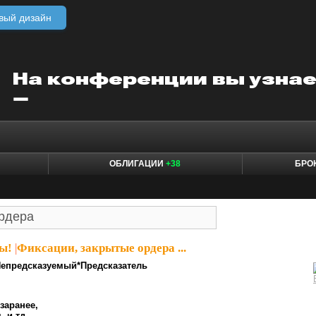
вый дизайн
ОБЛИГАЦИИ
+38
БРО
ы!
|
Фиксации, закрытые ордера ...
Непредсказуемый*Предсказатель
заранее,
 и тд.