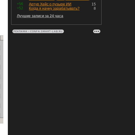
+56
Артур Хейс о пузыре ИИ
15
+52
Когда я начну зарабатывать?
8
Лучшие записи за 24 часа
РЕКЛАМА • CONFA.SMART-LAB.RU