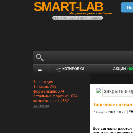
SMART-LAB
Но
Мы делаем деньги на бирже
РЕКЛАМА • CONFA.SMART-LAB.RU
КОТИРОВКИ
АКЦИИ
+82
За сегодня
Топиков: 255
форум акций: 374
остальные форумы: 1054
комментариев: 2532
Торговые сигнал
за месяц
|
*
19 марта 2024, 18:22
Всё сигналы даются 
что можно проверить