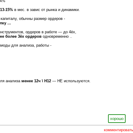
-4%
 13-15%
в мес. в завис от рынка и динамики.
 капиталу, обычны размер ордеров -
ку ...
нструментов, ордеров в работе — до 4ёх,
не более 3ёх ордеров
одновременно ..
риоды для анализа, работы -
для анализа
менее 12ч \ H12
— НЕ используются.
хорошо
комментироват