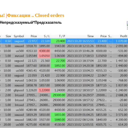
ы!
|
Фиксации .. Closed orders
*Непредсказуемый*Предсказатель