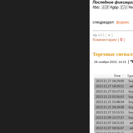
Последние фиксации
#btc 🇬🇧 #gbp 🇪🇺 #e
спецраздел:
форекс
443
|
★1
Комментарии (
0
)
Торговые сигнал
|
*
29 ноября 2023, 14:21