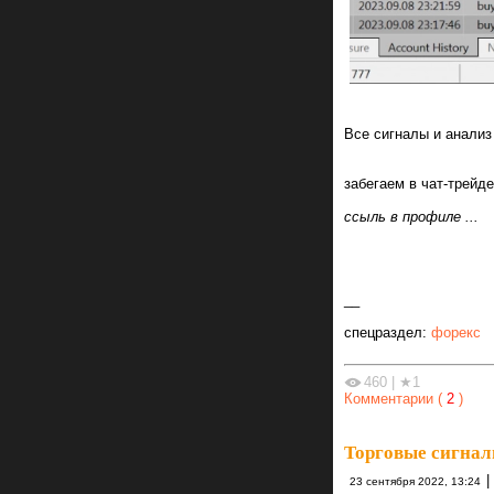
Все сигналы и анализ
забегаем в чат-трейде
ссыль в профиле ...
__
спецраздел:
форекс
460
|
★1
Комментарии (
2
)
Торговые сигнал
|
23 сентября 2022, 13:24