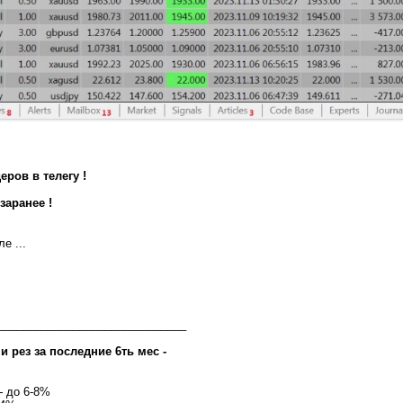
еров в телегу !
заранее !
е ...
______________________________
 рез за последние 6ть мес -
-
до 6-8%