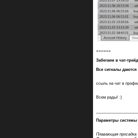
======
Забегаем в чат-трейд
Все сигналы даются 
ссыль на чат в профил
Всем рады! :)
___________________
Параметры системы и
Плавающая просадка 