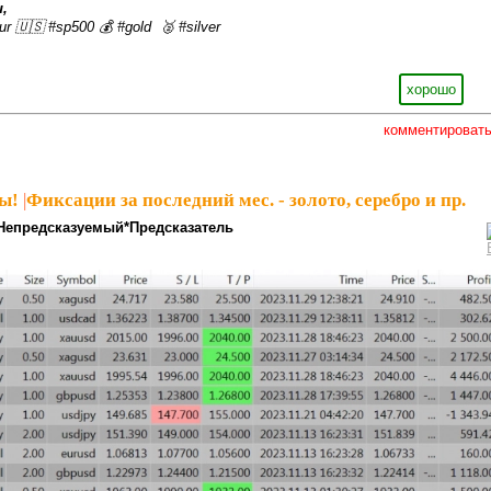
,
ur 🇺🇸 #sp500 💰 #gold 🥈 #silver
хорошо
комментироват
ы!
|
Фиксации за последний мес. - золото, серебро и пр.
Непредсказуемый*Предсказатель