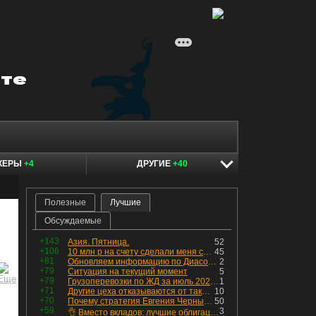
КЕРЫ
+4
ДРУГИЕ
+40
Полезные
Лучшие
Обсуждаемые
+143
Азия. Пятница.
52
+106
10 млн р на счету сделали меня счастливым? Ожидание vs Реальность!
45
+81
Обновляем информацию по Диасофту: дивиденды и выкуп
2
+79
Ситуация на текущий момент
5
+79
Грузоперевозки по ЖД за июль 2026 г. — четвёртый месяц подряд роста, чёрные металлы на уровне прошлого года, а каменный уголь в плюсе.
1
+71
Другие цеха отказываются от таких деталей — а мы построили на них производство с оборотом 70 млн
10
+70
Почему стратегия Евгения Черных приведет вас к убыткам в 2026 году
50
+59
3
👌 Вместо вкладов: лучшие облигации — только супер надёжные