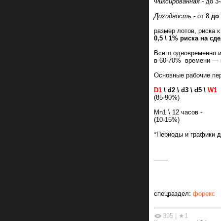
Фиксированная -
до 3
Доходность -
от 8
до
размер лотов, риска к
0,5 \ 1% риска на сдел
Всего одновременно и
в 60-70% времени —
Основные рабочие пе
D1
\ d2 \ d3 \ d5 \
W1
(85-90%)
Mn1 \ 12 часов -
(10-15%)
*Периоды и графики 
____
спецраздел:
форекс
395
|
★1